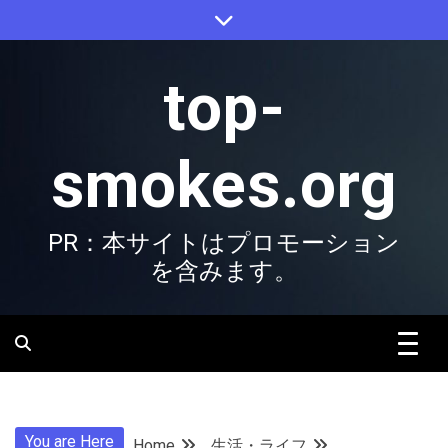
Skip
to
content
top-
smokes.org
PR：本サイトはプロモーション
を含みます。
You are Here
Home
生活・ライフ