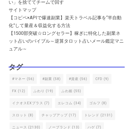
い」を捨ててチームで回す
サイトマップ
【コピペ×APIで爆速副業】楽天トラベル記事を“半自動
化”して量産＆収益化する方法
【1500部突破☆ロングセラー】稼ぎに特化した副業ネ
ット占いのバイブル～逆算タロット占いメール鑑定マニ
ュアル～
タグ
#マネー
(56)
#副業
(58)
#資産
(56)
CFD
(9)
FX
(12)
ふわり
(19)
ふわ姫
(55)
イクオスEXプラス
(7)
エレコム
(34)
ゴルフ
(8)
スロット
(8)
チャップアップ
(17)
トレンド
(2131)
ニュース
(2130)
ノーブランド
(13)
ハゲ
(7)