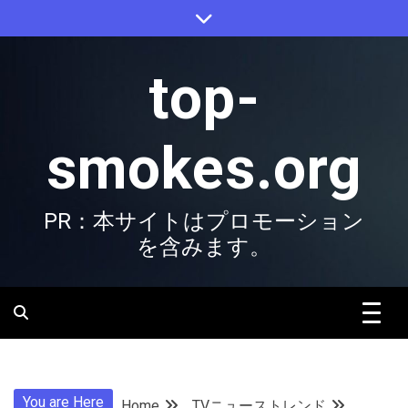
Skip
to
content
top-
smokes.org
PR：本サイトはプロモーション
を含みます。
You are Here
Home
TVニューストレンド