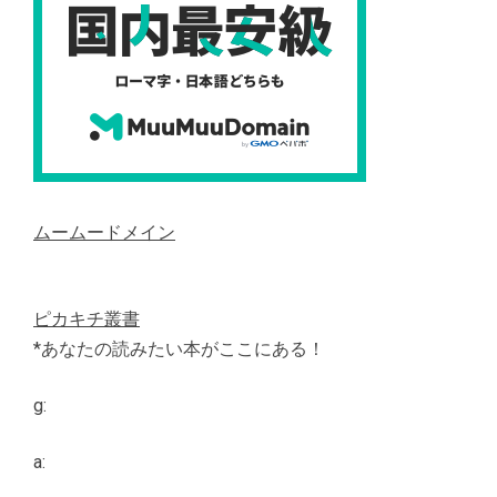
ムームードメイン
ピカキチ叢書
*あなたの読みたい本がここにある！
g:
a: