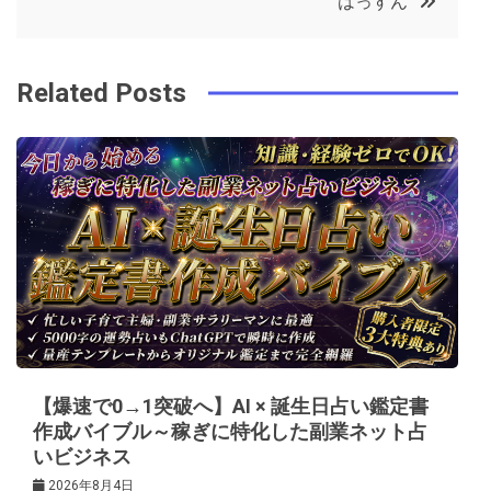
はっすん
o
r
e
in
ナ
o
s
ビ
k
t
Related Posts
ゲ
ー
シ
ョ
ン
【爆速で0→1突破へ】AI × 誕生日占い鑑定書
作成バイブル～稼ぎに特化した副業ネット占
いビジネス
2026年8月4日