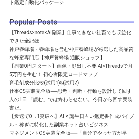
ト鑑定自動化パッケージ
Popular Posts
【Threads×note×AI副業】仕事できない社畜でも収益化
できた全記録
神戸養蜂場・養蜂場を営む神戸養蜂場が厳選した高品質
な蜂蜜専門店【神戸養蜂場 通販ショップ】
【副業0円スタート】画像・顔出し不要 AI×Threadsで月
5万円を生む！ 初心者限定ロードマップ
育毛剤成分比較(試用1)&(試用2)
仕事OS実装完全版──思考・判断・行動を設計して回す
人の1日 「読む」では終わらせない。今日から回す実装
書だ。
【爆速で0→1突破へ】AI × 誕生日占い鑑定書作成バイブ
ル～稼ぎに特化した副業ネット占いビジネス
マネジメントOS実装完全版──「自分でやった方が早