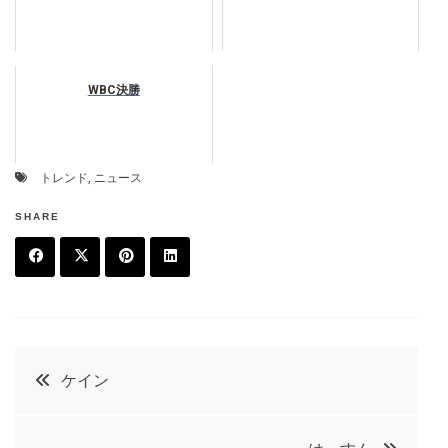
WBC決勝
トレンド
,
ニュース
SHARE
F
T
P
L
a
w
in
in
c
it
t
k
投
ケイン
e
t
e
e
稿
b
e
r
d