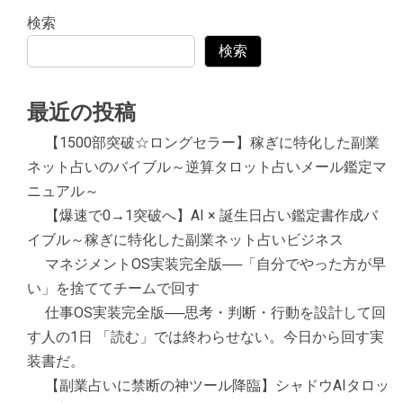
検索
検索
最近の投稿
【1500部突破☆ロングセラー】稼ぎに特化した副業
ネット占いのバイブル～逆算タロット占いメール鑑定マ
ニュアル～
【爆速で0→1突破へ】AI × 誕生日占い鑑定書作成バ
イブル～稼ぎに特化した副業ネット占いビジネス
マネジメントOS実装完全版──「自分でやった方が早
い」を捨ててチームで回す
仕事OS実装完全版──思考・判断・行動を設計して回
す人の1日 「読む」では終わらせない。今日から回す実
装書だ。
【副業占いに禁断の神ツール降臨】シャドウAIタロッ