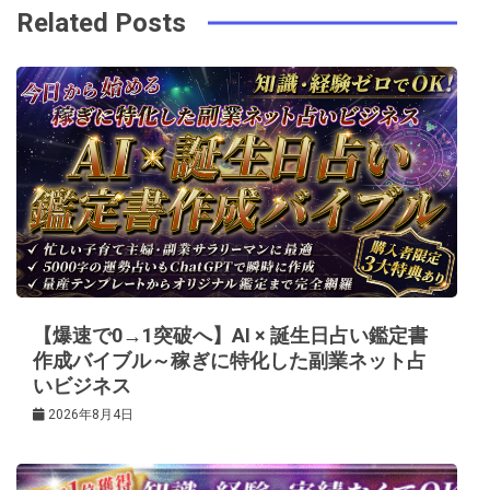
ビ
k
t
Related Posts
ゲ
ー
シ
ョ
ン
【爆速で0→1突破へ】AI × 誕生日占い鑑定書
作成バイブル～稼ぎに特化した副業ネット占
いビジネス
2026年8月4日