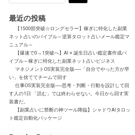
最近の投稿
【1500部突破☆ロングセラー】稼ぎに特化した副業
ネット占いのバイブル～逆算タロット占いメール鑑定マ
ニュアル～
【爆速で0→1突破へ】AI × 誕生日占い鑑定書作成バ
イブル～稼ぎに特化した副業ネット占いビジネス
マネジメントOS実装完全版──「自分でやった方が早
い」を捨ててチームで回す
仕事OS実装完全版──思考・判断・行動を設計して回
す人の1日 「読む」では終わらせない。今日から回す実
装書だ。
【副業占いに禁断の神ツール降臨】シャドウAIタロッ
ト鑑定自動化パッケージ