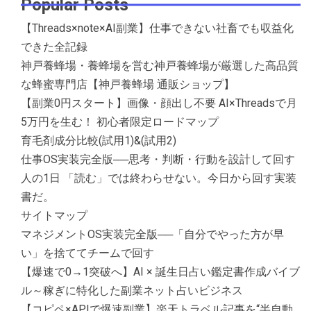
Popular Posts
【Threads×note×AI副業】仕事できない社畜でも収益化
できた全記録
神戸養蜂場・養蜂場を営む神戸養蜂場が厳選した高品質
な蜂蜜専門店【神戸養蜂場 通販ショップ】
【副業0円スタート】画像・顔出し不要 AI×Threadsで月
5万円を生む！ 初心者限定ロードマップ
育毛剤成分比較(試用1)&(試用2)
仕事OS実装完全版──思考・判断・行動を設計して回す
人の1日 「読む」では終わらせない。今日から回す実装
書だ。
サイトマップ
マネジメントOS実装完全版──「自分でやった方が早
い」を捨ててチームで回す
【爆速で0→1突破へ】AI × 誕生日占い鑑定書作成バイブ
ル～稼ぎに特化した副業ネット占いビジネス
【コピペ×APIで爆速副業】楽天トラベル記事を“半自動