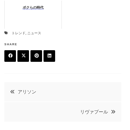
ボクらの時代
トレンド
,
ニュース
SHARE
F
T
P
L
a
w
in
in
c
it
t
k
投
アリソン
e
t
e
e
稿
b
e
r
d
リヴァプール
o
r
e
in
ナ
o
s