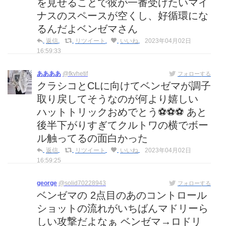
を見せることで彼が一番受けたいマイ
ナスのスペースが空くし、好循環にな
るんだよベンゼマさん
返信
リツイート
いいね
2023年04月02日
16:59:33
ああああ
@fkvhetif
フォローする
クラシコとCLに向けてベンゼマが調子
取り戻してそうなのが何より嬉しい
ハットトリックおめでとう⚽️⚽️⚽️ あと
後半下がりすぎてクルトワの横でボー
ル触ってるの面白かった
返信
リツイート
いいね
2023年04月02日
16:59:25
george
@solid70228943
フォローする
ベンゼマの 2点目のあのコントロール
ショットの流れがいちばんマドリーら
しい攻撃だよなぁ ベンゼマ→ロドリ