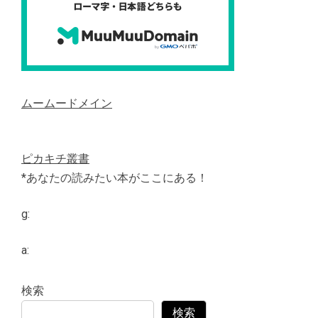
ムームードメイン
ピカキチ叢書
*あなたの読みたい本がここにある！
g:
a:
検索
検索