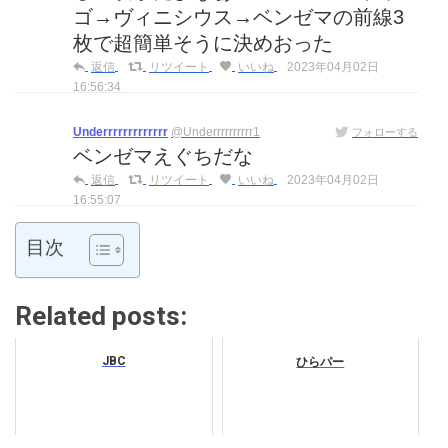
ゴ→ヴィニシウス→ベンゼマの前線3
枚で超簡単そうに決めおった
返信
リツイート
いいね
2023年04月02日
16:56:34
Underrrrrrrrrrrrr
@Underrrrrrrrrr1
フォローする
ベンゼマえぐちだな
返信
リツイート
いいね
2023年04月02日
16:55:07
目次
Related posts:
JBC
ひらパー