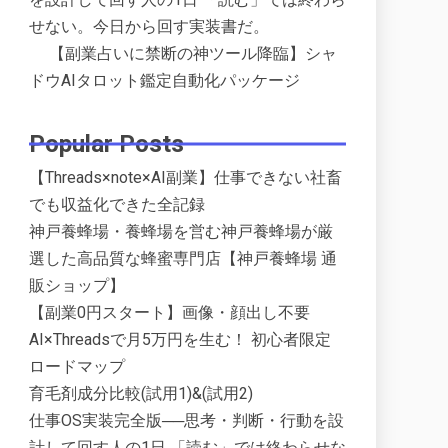
せない。今日から回す実装書だ。
【副業占いに禁断の神ツール降臨】シャ
ドウAIタロット鑑定自動化パッケージ
Popular Posts
【Threads×note×AI副業】仕事できない社畜
でも収益化できた全記録
神戸養蜂場・養蜂場を営む神戸養蜂場が厳
選した高品質な蜂蜜専門店【神戸養蜂場 通
販ショップ】
【副業0円スタート】画像・顔出し不要
AI×Threadsで月5万円を生む！ 初心者限定
ロードマップ
育毛剤成分比較(試用1)&(試用2)
仕事OS実装完全版──思考・判断・行動を設
計して回す人の1日 「読む」では終わらせな