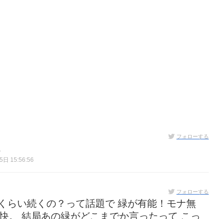
フォローする
…
日 15:56:56
フォローする
れくらい続くの？って話題で 緑が有能！モナ無
快。 結局あの緑がどこまでか言ったって こっ