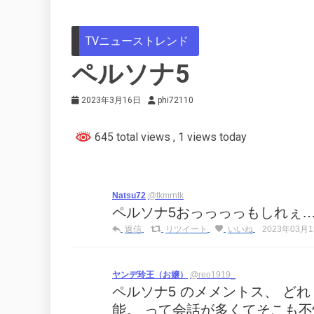
TVニューストレンド
ペルソナ5
2023年3月16日
phi72110
645 total views
, 1 views today
Natsu72
@tkmrntk
ペルソナ5おっっっっもしれぇ
返信
リツイート
いいね
2023年03月15
ヤンデ玲王（お嬢）
@reo1919_
ペルソナ5 のメメントス、 ど
能。 って会話が多くてそこも不