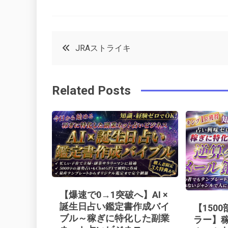
F
T
P
L
a
w
in
in
c
it
t
k
投
JRAストライキ
e
t
e
e
稿
b
e
r
d
Related Posts
o
r
e
in
ナ
o
s
ビ
k
t
ゲ
ー
【爆速で0→1突破へ】AI ×
シ
誕生日占い鑑定書作成バイ
【150
ブル～稼ぎに特化した副業
ラー】