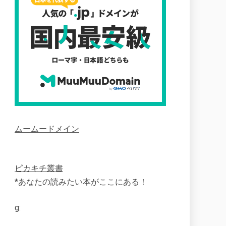
ムームードメイン
ピカキチ叢書
*あなたの読みたい本がここにある！
g: