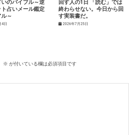
占いのバイブル～逆
回す人の1日 「読む」では
ット占いメール鑑定
終わらせない。今日から回
アル～
す実装書だ。
月4日
2026年7月25日
。
※
が付いている欄は必須項目です