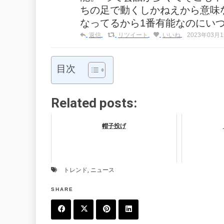
ちの足で動くしかねえから意味
なってるから1番有能なのにい
返信
リツイート
いいね
2023年03月15
目次
Related posts:
帽子投げ
トレンド
,
ニュース
SHARE