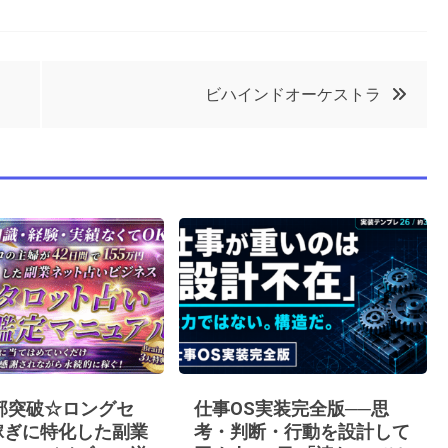
ビハインドオーケストラ
0部突破☆ロングセ
仕事OS実装完全版──思
稼ぎに特化した副業
考・判断・行動を設計して