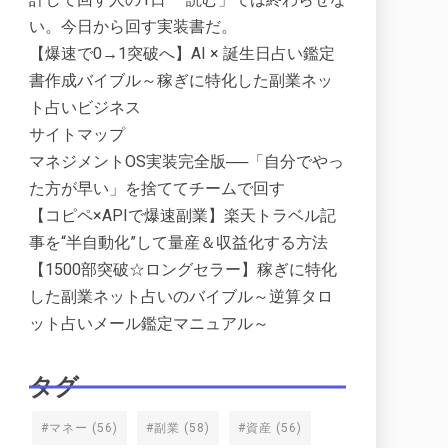
い。今日から回す実装書だ。
【爆速で0→1突破へ】AI × 誕生日占い鑑定
書作成バイブル～稼ぎに特化した副業ネッ
ト占いビジネス
サイトマップ
マネジメントOS実装完全版──「自分でやっ
た方が早い」を捨ててチームで回す
【コピペ×APIで爆速副業】楽天トラベル記
事を“半自動化”して量産＆収益化する方法
【1500部突破☆ロングセラー】稼ぎに特化
した副業ネット占いのバイブル～逆算タロ
ット占いメール鑑定マニュアル～
タグ
#マネー
(56)
#副業
(58)
#資産
(56)