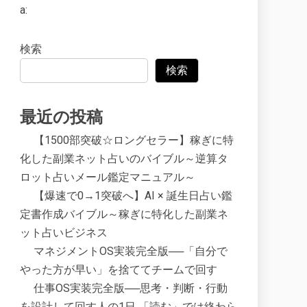
a:
検索
検索
最近の投稿
【1500部突破☆ロングセラー】稼ぎに特
化した副業ネット占いのバイブル～逆算タ
ロット占いメール鑑定マニュアル～
【爆速で0→1突破へ】AI × 誕生日占い鑑
定書作成バイブル～稼ぎに特化した副業ネ
ット占いビジネス
マネジメントOS実装完全版──「自分で
やった方が早い」を捨ててチームで回す
仕事OS実装完全版──思考・判断・行動
を設計して回す人の1日 「読む」では終わら