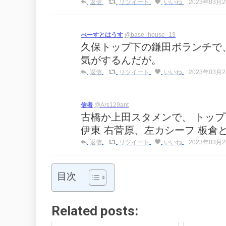
返信
リツイート
いいね
2023年03月28
べーすとはうす
@base_house_13
久保トップ下の鎌田ボランチで
気がするんだが。
返信
リツイート
いいね
2023年03月28
信者
@Ars129ant
古橋か上田スタメンで、 トップ
伊東 右菅原、左カシーフ 板倉
返信
リツイート
いいね
2023年03月28
目次
Related posts: