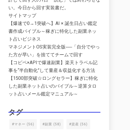
い。今日から回す実装書だ。
サイトマップ
【爆速で0→1突破へ】AI × 誕生日占い鑑定
書作成バイブル～稼ぎに特化した副業ネッ
ト占いビジネス
マネジメントOS実装完全版──「自分でやっ
た方が早い」を捨ててチームで回す
【コピペ×APIで爆速副業】楽天トラベル記
事を“半自動化”して量産＆収益化する方法
【1500部突破☆ロングセラー】稼ぎに特化
した副業ネット占いのバイブル～逆算タロ
ット占いメール鑑定マニュアル～
タグ
#マネー
(56)
#副業
(58)
#資産
(56)