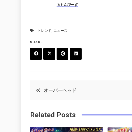
あもんぴーず
トレンド
,
ニュース
SHARE
F
T
P
L
a
w
in
in
c
it
t
k
投
オーバーヘッド
e
t
e
e
稿
b
e
r
d
Related Posts
o
r
e
in
ナ
o
s