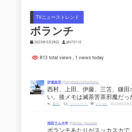
TVニューストレンド
ボランチ
2023年3月28日
phi72110
813 total views
, 1 views today
伊達政宗
@shytNWuAz6wAVmU
西村、上田、伊藤、三笘、鎌田
い。後メモは滅茶苦茶邪魔だっ
返信
リツイート
いいね
2023年03月28
池田ラムネ申
@ikeda_yuusuke
ボランチあたりがスッカスカで、