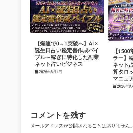
ビ
k
t
ゲ
ー
【爆速で0→1突破へ】AI ×
シ
誕生日占い鑑定書作成バイ
【150
ブル～稼ぎに特化した副業
ラー】
ネット占いビジネス
ネット
ョ
算タロ
2026年8月4日
マニュ
ン
2026年8
コメントを残す
メールアドレスが公開されることはありません