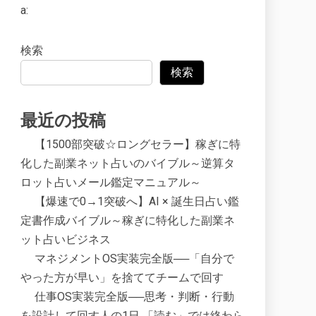
a:
検索
検索
最近の投稿
【1500部突破☆ロングセラー】稼ぎに特
化した副業ネット占いのバイブル～逆算タ
ロット占いメール鑑定マニュアル～
【爆速で0→1突破へ】AI × 誕生日占い鑑
定書作成バイブル～稼ぎに特化した副業ネ
ット占いビジネス
マネジメントOS実装完全版──「自分で
やった方が早い」を捨ててチームで回す
仕事OS実装完全版──思考・判断・行動
を設計して回す人の1日 「読む」では終わら