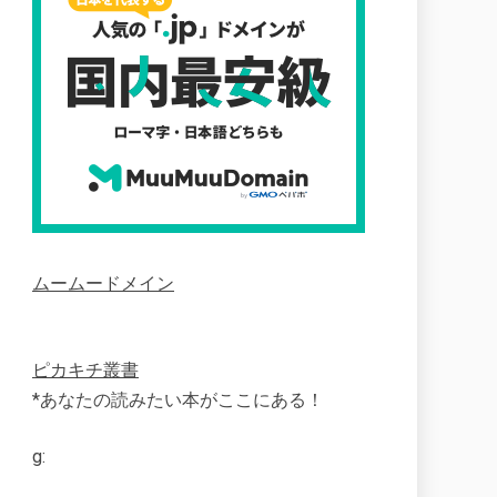
ムームードメイン
ピカキチ叢書
*あなたの読みたい本がここにある！
g: