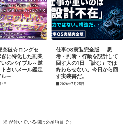
0部突破☆ロングセ
仕事OS実装完全版──思
稼ぎに特化した副業
考・判断・行動を設計して
占いのバイブル～逆
回す人の1日 「読む」では
ット占いメール鑑定
終わらせない。今日から回
アル～
す実装書だ。
月4日
2026年7月25日
。
※
が付いている欄は必須項目です