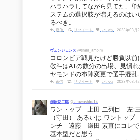
ハラハラしてながら見てた。単
ステムの選択肢が増えるのはい
るべき。
返信
リツイート
いいね
2023年03月28
ヴェンジェンス
@smm_ampjm
コロンビア戦見たけど勝負以前
敬斗はATの数分の出場、見慣れ
ヤモンドの布陣変更で選手混乱
返信
リツイート
いいね
2023年03月28
柳原悠二郎
@taruwoshiru14
ワントップ 上田 二列目 左:
（守田） あるいは ワントップ 
ンチ 遠藤 鎌田 素直にコレで
基本型だと思う