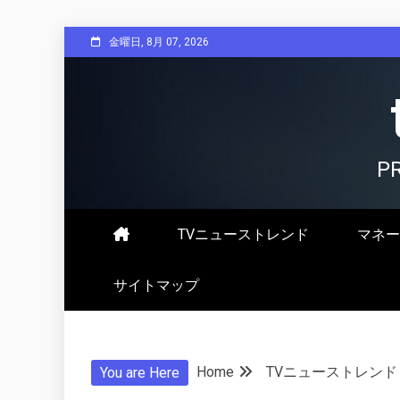
Skip
金曜日, 8月 07, 2026
to
content
P
TVニューストレンド
マネー
サイトマップ
Home
TVニューストレンド
You are Here