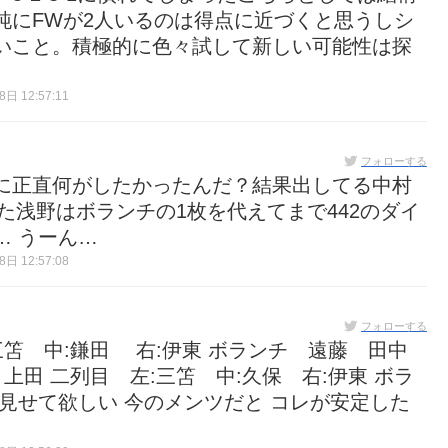
純にFWが2人いるのは得点に近づくと思うしシ
いこと。積極的に色々試して新しい可能性は探
日 12:57:11
フォローする
に正直何がしたかったんだ？結果出してる中村
た浅野はボランチの1枚を代えてまで442のダイ
… うーん…
日 12:57:08
フォローする
三笘 中:鎌田 右:伊東 ボランチ 遠藤 田中
上田 二列目 左:三笘 中:久保 右:伊東 ボラ
見せて欲しい 今のメンツだと コレが安定した