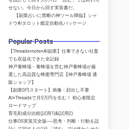
せない。今日から回す実装書だ。
【副業占いに禁断の神ツール降臨】シャ
ドウAIタロット鑑定自動化パッケージ
Popular Posts
【Threads×note×AI副業】仕事できない社畜
でも収益化できた全記録
神戸養蜂場・養蜂場を営む神戸養蜂場が厳
選した高品質な蜂蜜専門店【神戸養蜂場 通
販ショップ】
【副業0円スタート】画像・顔出し不要
AI×Threadsで月5万円を生む！ 初心者限定
ロードマップ
育毛剤成分比較(試用1)&(試用2)
仕事OS実装完全版──思考・判断・行動を設
計して回す人の1日 「読む」では終わらせな