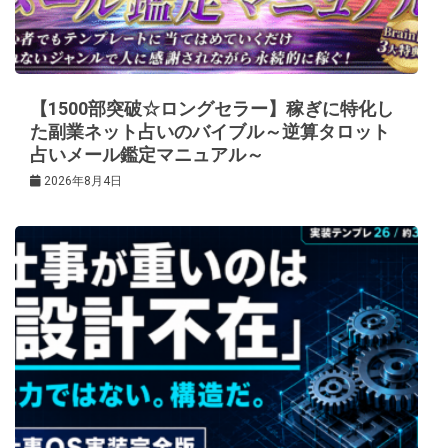
【1500部突破☆ロングセラー】稼ぎに特化し
た副業ネット占いのバイブル～逆算タロット
占いメール鑑定マニュアル～
2026年8月4日