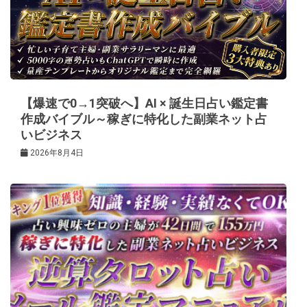
シ
ョ
ン
【爆速で0→1突破へ】AI × 誕生日占い鑑定書
作成バイブル～稼ぎに特化した副業ネット占
いビジネス
2026年8月4日