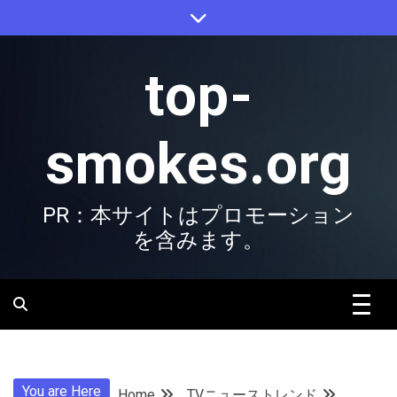
Skip
to
content
top-
smokes.org
PR：本サイトはプロモーション
を含みます。
You are Here
Home
TVニューストレンド