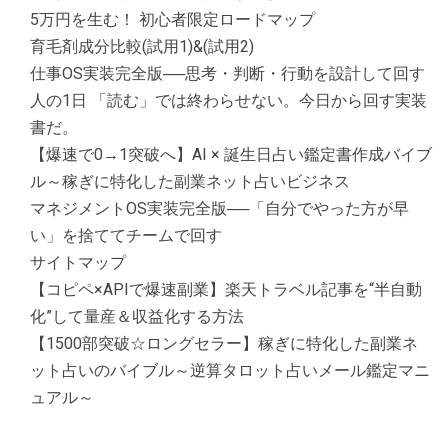
5万円を生む！ 初心者限定ロードマップ
育毛剤成分比較(試用1)&(試用2)
仕事OS実装完全版──思考・判断・行動を設計して回す
人の1日 「読む」では終わらせない。今日から回す実装
書だ。
【爆速で0→1突破へ】AI × 誕生日占い鑑定書作成バイブ
ル～稼ぎに特化した副業ネット占いビジネス
マネジメントOS実装完全版──「自分でやった方が早
い」を捨ててチームで回す
サイトマップ
【コピペ×APIで爆速副業】楽天トラベル記事を“半自動
化”して量産＆収益化する方法
【1500部突破☆ロングセラー】稼ぎに特化した副業ネ
ット占いのバイブル～逆算タロット占いメール鑑定マニ
ュアル～