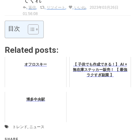
でくれ
返信
リツイート
いいね
2023年03月26日
01:56:08
目次
Related posts:
オフロスキー
【 子供でも作成できる！】 AI ×
無在庫ステッカー販売！ 【 最強
ラクすぎ副業 】
博多中央駅
トレンド
,
ニュース
SHARE