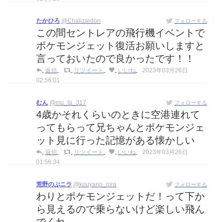
たかひろ
@Chalizardon
フォローする
この間セントレアの飛行機イベントで
ポケモンジェット復活お願いしますと
言っておいたので良かったです！！
返信
リツイート
いいね
2023年03月26日
02:56:01
むん
@mu_ta_317
フォローする
4歳かそれくらいのときに空港連れて
ってもらって兄ちゃんとポケモンジェ
ット見に行った記憶がある懐かしい
返信
リツイート
いいね
2023年03月26日
01:56:34
荒野のぷニラ
@kouyano_nira
フォローする
わりとポケモンジェットだ！って下か
ら見えるので乗らないけど楽しい飛ん