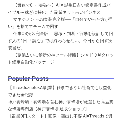
【爆速で0→1突破へ】AI × 誕生日占い鑑定書作成バ
イブル～稼ぎに特化した副業ネット占いビジネス
マネジメントOS実装完全版──「自分でやった方が早
い」を捨ててチームで回す
仕事OS実装完全版──思考・判断・行動を設計して回
す人の1日 「読む」では終わらせない。今日から回す実
装書だ。
【副業占いに禁断の神ツール降臨】シャドウAIタロッ
ト鑑定自動化パッケージ
Popular Posts
【Threads×note×AI副業】仕事できない社畜でも収益化
できた全記録
神戸養蜂場・養蜂場を営む神戸養蜂場が厳選した高品質
な蜂蜜専門店【神戸養蜂場 通販ショップ】
【副業0円スタート】画像・顔出し不要 AI×Threadsで月