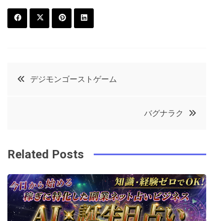
F
T
P
L
a
w
in
in
c
it
t
k
投
デジモンゴーストゲーム
e
t
e
e
稿
b
e
r
d
バグナラク
o
r
e
in
ナ
o
s
ビ
k
t
Related Posts
ゲ
ー