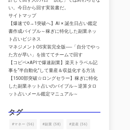
い。今日から回す実装書だ。
サイトマップ
【爆速で0→1突破へ】AI × 誕生日占い鑑定
書作成バイブル～稼ぎに特化した副業ネッ
ト占いビジネス
マネジメントOS実装完全版──「自分でやっ
た方が早い」を捨ててチームで回す
【コピペ×APIで爆速副業】楽天トラベル記
事を“半自動化”して量産＆収益化する方法
【1500部突破☆ロングセラー】稼ぎに特化
した副業ネット占いのバイブル～逆算タロ
ット占いメール鑑定マニュアル～
タグ
#マネー
(56)
#副業
(58)
#資産
(56)