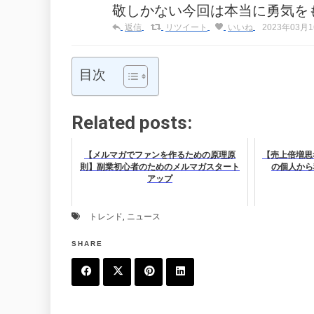
敬しかない今回は本当に勇気を
返信
リツイート
いいね
2023年03月16
目次
Related posts:
【メルマガでファンを作るための原理原
【売上倍増思考
則】副業初心者のためのメルマガスタート
の個人から
アップ
トレンド
,
ニュース
SHARE
F
T
P
L