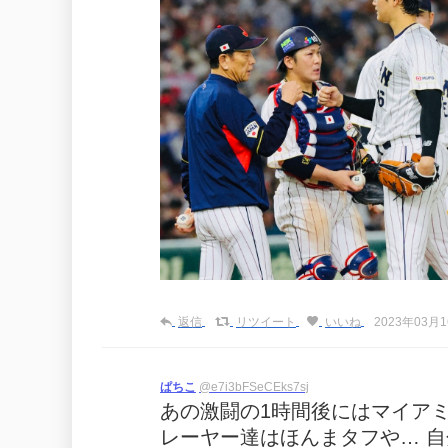
返信
リツイート
いいね
2023年03月16
ぱちこ
@e7i3bFSeCEks7sj
あの激闘の1時間後にはマイアミ
レーヤー達はほんまタフや… 