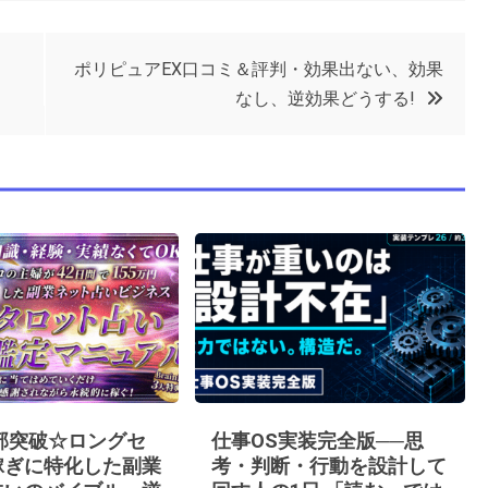
ポリピュアEX口コミ＆評判・効果出ない、効果
なし、逆効果どうする!
0部突破☆ロングセ
仕事OS実装完全版──思
稼ぎに特化した副業
考・判断・行動を設計して