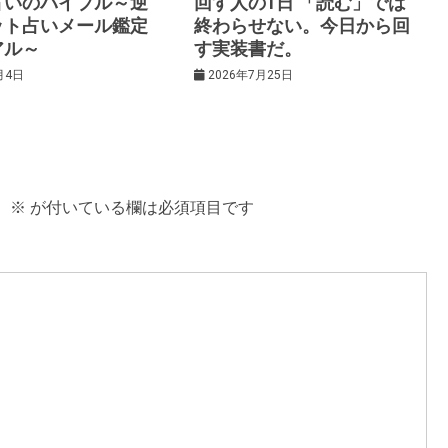
占いのバイブル～逆
回す人の1日 「読む」では
ット占いメール鑑定
終わらせない。今日から回
アル～
す実装書だ。
月4日
2026年7月25日
。
※
が付いている欄は必須項目です