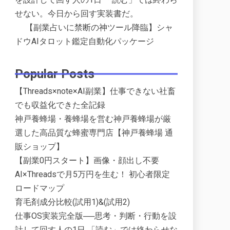
せない。今日から回す実装書だ。
【副業占いに禁断の神ツール降臨】シャ
ドウAIタロット鑑定自動化パッケージ
Popular Posts
【Threads×note×AI副業】仕事できない社畜
でも収益化できた全記録
神戸養蜂場・養蜂場を営む神戸養蜂場が厳
選した高品質な蜂蜜専門店【神戸養蜂場 通
販ショップ】
【副業0円スタート】画像・顔出し不要
AI×Threadsで月5万円を生む！ 初心者限定
ロードマップ
育毛剤成分比較(試用1)&(試用2)
仕事OS実装完全版──思考・判断・行動を設
計して回す人の1日 「読む」では終わらせな