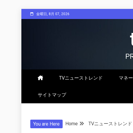
Skip
金曜日, 8月 07, 2026
to
content
P
TVニューストレンド
マネー
サイトマップ
Home
TVニューストレンド
You are Here