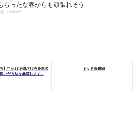
もらったな春からも頑張れそう
日 20:52:05
】年商38,948,717円を無名
キッド海賊団
稼いだ方法を暴露します。