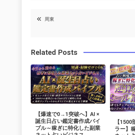
a
w
in
in
c
it
t
k
投
周東
e
t
e
e
稿
b
e
r
d
o
r
e
in
ナ
Related Posts
o
s
ビ
k
t
ゲ
ー
シ
【爆速で0→1突破へ】AI ×
誕生日占い鑑定書作成バイ
【150
ブル～稼ぎに特化した副業
ョ
ラー】
ネット占いビジネス