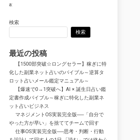
a:
検索
検索
最近の投稿
【1500部突破☆ロングセラー】稼ぎに特
化した副業ネット占いのバイブル～逆算タ
ロット占いメール鑑定マニュアル～
【爆速で0→1突破へ】AI × 誕生日占い鑑
定書作成バイブル～稼ぎに特化した副業ネ
ット占いビジネス
マネジメントOS実装完全版──「自分で
やった方が早い」を捨ててチームで回す
仕事OS実装完全版──思考・判断・行動
を設計して回す人の1日 「読む」では終わら