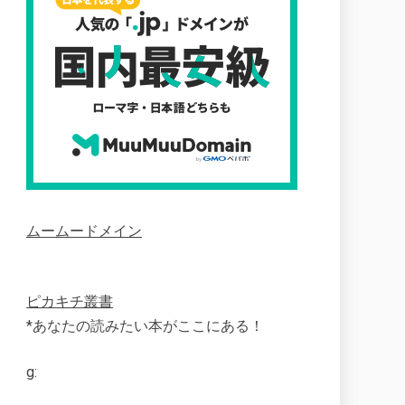
ムームードメイン
ピカキチ叢書
*あなたの読みたい本がここにある！
g: