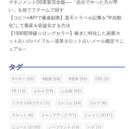
マネジメントOS実装完全版──「自分でやった方が早
い」を捨ててチームで回す
【コピペ×APIで爆速副業】楽天トラベル記事を“半自動
化”して量産＆収益化する方法
【1500部突破☆ロングセラー】稼ぎに特化した副業ネ
ット占いのバイブル～逆算タロット占いメール鑑定マニ
ュアル～
タグ
#マネー
(56)
#副業
(58)
#資産
(56)
CFD
(9)
FX
(12)
ふわり
(19)
ふわ姫
(55)
イクオスEXプラス
(7)
エレコム
(34)
ゴルフ
(8)
スロット
(8)
チャップアップ
(17)
トレンド
(2131)
ニュース
(2130)
ノーブランド
(13)
ハゲ
(7)