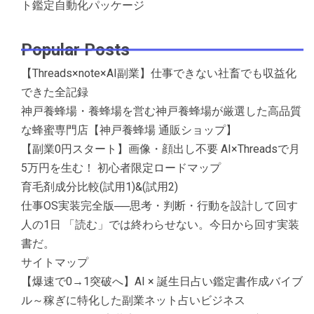
ト鑑定自動化パッケージ
Popular Posts
【Threads×note×AI副業】仕事できない社畜でも収益化
できた全記録
神戸養蜂場・養蜂場を営む神戸養蜂場が厳選した高品質
な蜂蜜専門店【神戸養蜂場 通販ショップ】
【副業0円スタート】画像・顔出し不要 AI×Threadsで月
5万円を生む！ 初心者限定ロードマップ
育毛剤成分比較(試用1)&(試用2)
仕事OS実装完全版──思考・判断・行動を設計して回す
人の1日 「読む」では終わらせない。今日から回す実装
書だ。
サイトマップ
【爆速で0→1突破へ】AI × 誕生日占い鑑定書作成バイブ
ル～稼ぎに特化した副業ネット占いビジネス