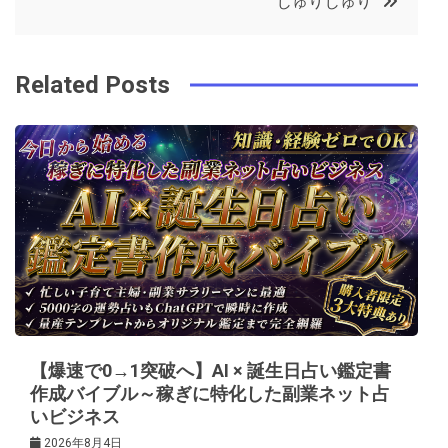
じゅりじゅり
o
r
e
in
ナ
o
s
ビ
k
t
Related Posts
ゲ
ー
シ
ョ
ン
【爆速で0→1突破へ】AI × 誕生日占い鑑定書
作成バイブル～稼ぎに特化した副業ネット占
いビジネス
2026年8月4日