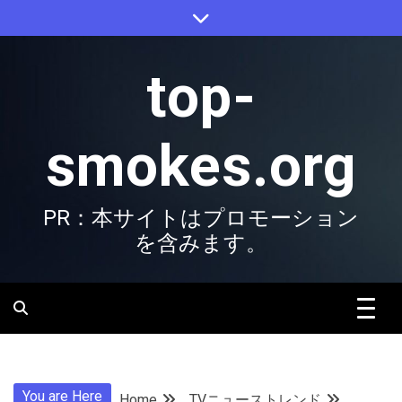
Skip
to
content
top-
smokes.org
PR：本サイトはプロモーション
を含みます。
You are Here
Home
TVニューストレンド