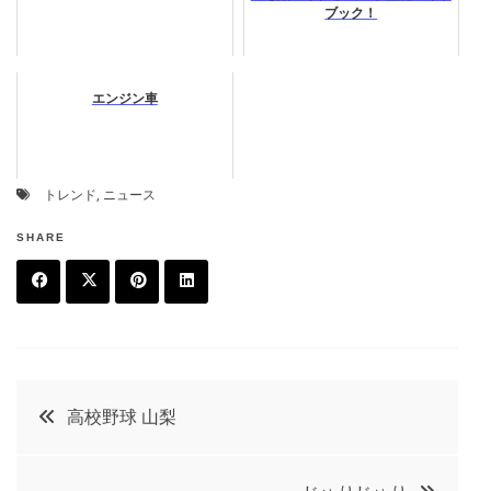
ブック！
エンジン車
トレンド
,
ニュース
SHARE
F
T
P
L
a
w
in
in
c
it
t
k
投
高校野球 山梨
e
t
e
e
稿
b
e
r
d