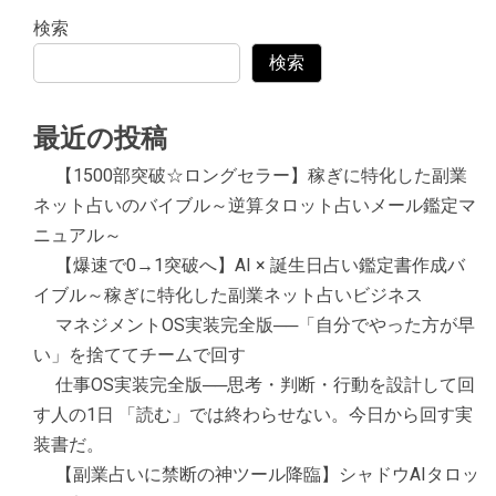
検索
検索
最近の投稿
【1500部突破☆ロングセラー】稼ぎに特化した副業
ネット占いのバイブル～逆算タロット占いメール鑑定マ
ニュアル～
【爆速で0→1突破へ】AI × 誕生日占い鑑定書作成バ
イブル～稼ぎに特化した副業ネット占いビジネス
マネジメントOS実装完全版──「自分でやった方が早
い」を捨ててチームで回す
仕事OS実装完全版──思考・判断・行動を設計して回
す人の1日 「読む」では終わらせない。今日から回す実
装書だ。
【副業占いに禁断の神ツール降臨】シャドウAIタロッ