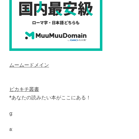
ムームードメイン
ピカキチ叢書
*あなたの読みたい本がここにある！
g:
a: