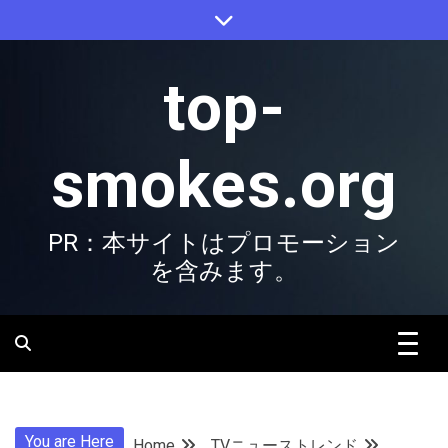
Skip
to
content
top-
smokes.org
PR：本サイトはプロモーション
を含みます。
You are Here
Home
TVニューストレンド