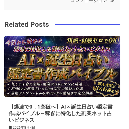
コンフュージョン
o
r
e
in
ナ
o
s
ビ
k
t
Related Posts
ゲ
ー
シ
ョ
ン
【爆速で0→1突破へ】AI × 誕生日占い鑑定書
作成バイブル～稼ぎに特化した副業ネット占
いビジネス
2026年8月4日