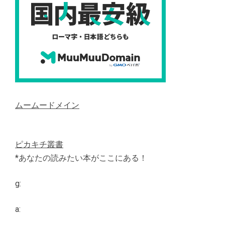
ムームードメイン
ピカキチ叢書
*あなたの読みたい本がここにある！
g:
a: