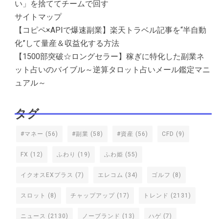
い」を捨ててチームで回す
サイトマップ
【コピペ×APIで爆速副業】楽天トラベル記事を“半自動
化”して量産＆収益化する方法
【1500部突破☆ロングセラー】稼ぎに特化した副業ネ
ット占いのバイブル～逆算タロット占いメール鑑定マニ
ュアル～
タグ
#マネー
(56)
#副業
(58)
#資産
(56)
CFD
(9)
FX
(12)
ふわり
(19)
ふわ姫
(55)
イクオスEXプラス
(7)
エレコム
(34)
ゴルフ
(8)
スロット
(8)
チャップアップ
(17)
トレンド
(2131)
ニュース
(2130)
ノーブランド
(13)
ハゲ
(7)