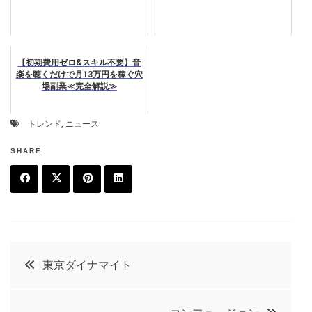
【初期費用ゼロ&スキル不要】音
楽を聴くだけで月13万円を稼ぐ穴
場副業≪完全解説≫
トレンド
,
ニュース
SHARE
F
T
P
L
a
w
in
in
c
it
t
k
投
東京ダイナマイト
e
t
e
e
稿
b
e
r
d