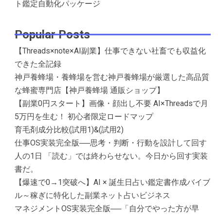
ト鑑定自動化パッケージ
Popular Posts
【Threads×note×AI副業】仕事できない社畜でも収益化
できた全記録
神戸養蜂場・養蜂場を営む神戸養蜂場が厳選した高品質
な蜂蜜専門店【神戸養蜂場 通販ショップ】
【副業0円スタート】画像・顔出し不要 AI×Threadsで月
5万円を生む！ 初心者限定ロードマップ
育毛剤成分比較(試用1)&(試用2)
仕事OS実装完全版──思考・判断・行動を設計して回す
人の1日 「読む」では終わらせない。今日から回す実装
書だ。
【爆速で0→1突破へ】AI × 誕生日占い鑑定書作成バイブ
ル～稼ぎに特化した副業ネット占いビジネス
マネジメントOS実装完全版──「自分でやった方が早