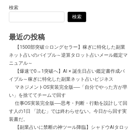
検索
検索
最近の投稿
【1500部突破☆ロングセラー】稼ぎに特化した副業
ネット占いのバイブル～逆算タロット占いメール鑑定マ
ニュアル～
【爆速で0→1突破へ】AI × 誕生日占い鑑定書作成バ
イブル～稼ぎに特化した副業ネット占いビジネス
マネジメントOS実装完全版──「自分でやった方が早
い」を捨ててチームで回す
仕事OS実装完全版──思考・判断・行動を設計して回
す人の1日 「読む」では終わらせない。今日から回す実
装書だ。
【副業占いに禁断の神ツール降臨】シャドウAIタロッ