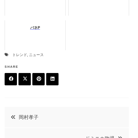
バネP
トレンド
,
ニュース
SHARE
F
T
P
L
a
w
in
in
c
it
t
k
投
岡村孝子
e
t
e
e
稿
b
e
r
d