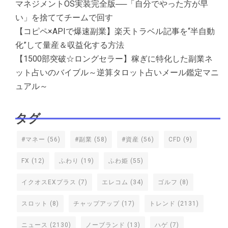
マネジメントOS実装完全版──「自分でやった方が早
い」を捨ててチームで回す
【コピペ×APIで爆速副業】楽天トラベル記事を“半自動
化”して量産＆収益化する方法
【1500部突破☆ロングセラー】稼ぎに特化した副業ネ
ット占いのバイブル～逆算タロット占いメール鑑定マニ
ュアル～
タグ
#マネー
(56)
#副業
(58)
#資産
(56)
CFD
(9)
FX
(12)
ふわり
(19)
ふわ姫
(55)
イクオスEXプラス
(7)
エレコム
(34)
ゴルフ
(8)
スロット
(8)
チャップアップ
(17)
トレンド
(2131)
ニュース
(2130)
ノーブランド
(13)
ハゲ
(7)