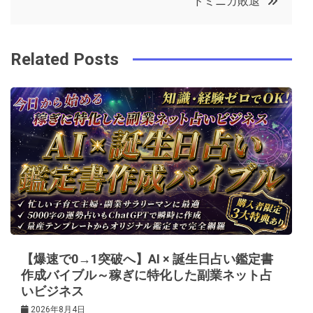
ドミニカ敗退
o
r
e
in
ナ
o
s
ビ
k
t
Related Posts
ゲ
ー
シ
ョ
ン
【爆速で0→1突破へ】AI × 誕生日占い鑑定書
作成バイブル～稼ぎに特化した副業ネット占
いビジネス
2026年8月4日