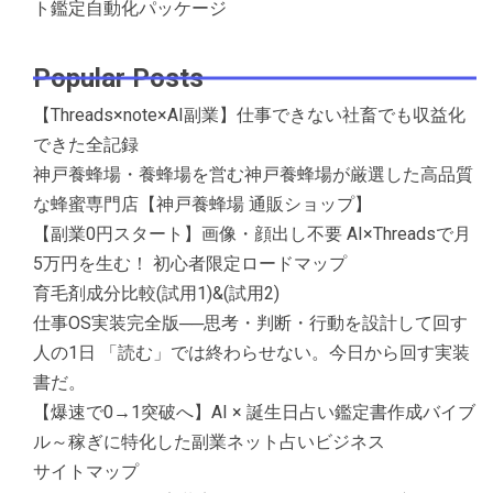
ト鑑定自動化パッケージ
Popular Posts
【Threads×note×AI副業】仕事できない社畜でも収益化
できた全記録
神戸養蜂場・養蜂場を営む神戸養蜂場が厳選した高品質
な蜂蜜専門店【神戸養蜂場 通販ショップ】
【副業0円スタート】画像・顔出し不要 AI×Threadsで月
5万円を生む！ 初心者限定ロードマップ
育毛剤成分比較(試用1)&(試用2)
仕事OS実装完全版──思考・判断・行動を設計して回す
人の1日 「読む」では終わらせない。今日から回す実装
書だ。
【爆速で0→1突破へ】AI × 誕生日占い鑑定書作成バイブ
ル～稼ぎに特化した副業ネット占いビジネス
サイトマップ