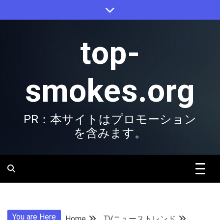
Skip
to
content
top-
smokes.org
PR：本サイトはプロモーション
を含みます。
You are Here
Home
TVニューストレンド