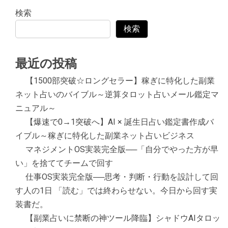
検索
検索
最近の投稿
【1500部突破☆ロングセラー】稼ぎに特化した副業
ネット占いのバイブル～逆算タロット占いメール鑑定マ
ニュアル～
【爆速で0→1突破へ】AI × 誕生日占い鑑定書作成バ
イブル～稼ぎに特化した副業ネット占いビジネス
マネジメントOS実装完全版──「自分でやった方が早
い」を捨ててチームで回す
仕事OS実装完全版──思考・判断・行動を設計して回
す人の1日 「読む」では終わらせない。今日から回す実
装書だ。
【副業占いに禁断の神ツール降臨】シャドウAIタロッ