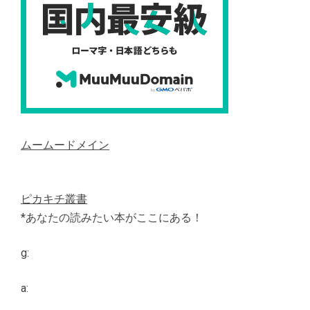
ムームードメイン
ピカキチ叢書
*あなたの読みたい本がここにある！
g:
a: