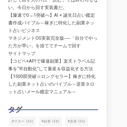
い。今日から回す実装書だ。
【爆速で0→1突破へ】AI × 誕生日占い鑑定
書作成バイブル～稼ぎに特化した副業ネッ
ト占いビジネス
マネジメントOS実装完全版──「自分でやっ
た方が早い」を捨ててチームで回す
サイトマップ
【コピペ×APIで爆速副業】楽天トラベル記
事を“半自動化”して量産＆収益化する方法
【1500部突破☆ロングセラー】稼ぎに特化
した副業ネット占いのバイブル～逆算タロ
ット占いメール鑑定マニュアル～
タグ
#マネー
(56)
#副業
(58)
#資産
(56)