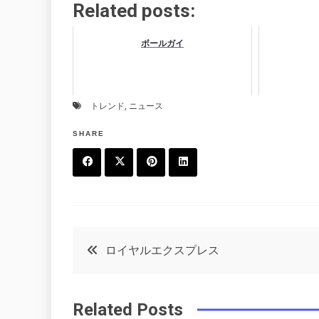
Related posts:
ボールガイ
トレンド
,
ニュース
SHARE
F
T
P
L
a
w
in
in
c
it
t
k
投
ロイヤルエクスプレス
e
t
e
e
稿
b
e
r
d
Related Posts
o
r
e
in