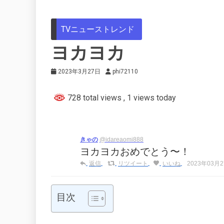
TVニューストレンド
ヨカヨカ
2023年3月27日
phi72110
728 total views
, 1 views today
きゃの
@idareaomi888
ヨカヨカおめでとう〜！
返信
リツイート
いいね
2023年03月27
目次