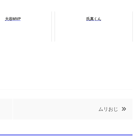
大谷MVP
氏真くん
ムリおじ