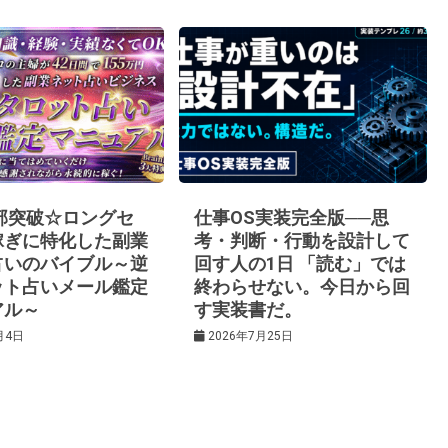
0部突破☆ロングセ
仕事OS実装完全版──思
稼ぎに特化した副業
考・判断・行動を設計して
占いのバイブル～逆
回す人の1日 「読む」では
ット占いメール鑑定
終わらせない。今日から回
アル～
す実装書だ。
月4日
2026年7月25日