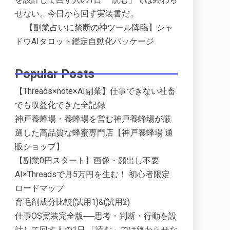
せない。今日から回す実装書だ。
【副業占いに禁断の神ツール降臨】シャ
ドウAIタロット鑑定自動化パッケージ
Popular Posts
【Threads×note×AI副業】仕事できない社畜
でも収益化できた全記録
神戸養蜂場・養蜂場を営む神戸養蜂場が厳
選した高品質な蜂蜜専門店【神戸養蜂場 通
販ショップ】
【副業0円スタート】画像・顔出し不要
AI×Threadsで月5万円を生む！ 初心者限定
ロードマップ
育毛剤成分比較(試用1)&(試用2)
仕事OS実装完全版──思考・判断・行動を設
計して回す人の1日 「読む」では終わらせな