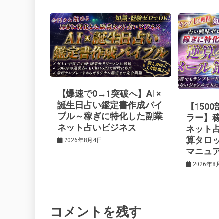
ナ
o
s
ビ
k
t
ゲ
ー
【爆速で0→1突破へ】AI ×
シ
誕生日占い鑑定書作成バイ
【150
ブル～稼ぎに特化した副業
ラー】
ネット占いビジネス
ネット
ョ
算タロ
2026年8月4日
マニュ
ン
2026年8
コメントを残す