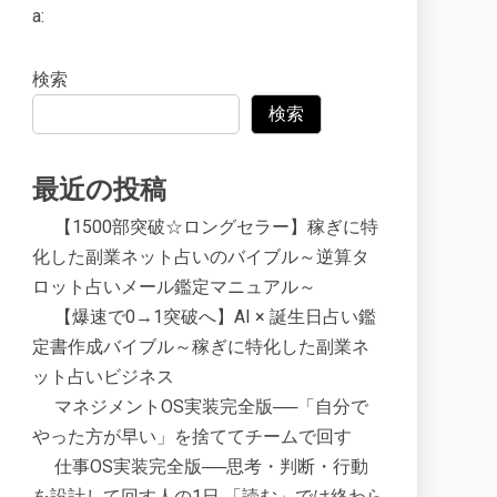
a:
検索
検索
最近の投稿
【1500部突破☆ロングセラー】稼ぎに特
化した副業ネット占いのバイブル～逆算タ
ロット占いメール鑑定マニュアル～
【爆速で0→1突破へ】AI × 誕生日占い鑑
定書作成バイブル～稼ぎに特化した副業ネ
ット占いビジネス
マネジメントOS実装完全版──「自分で
やった方が早い」を捨ててチームで回す
仕事OS実装完全版──思考・判断・行動
を設計して回す人の1日 「読む」では終わら