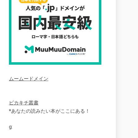
ムームードメイン
ピカキチ叢書
*あなたの読みたい本がここにある！
g: