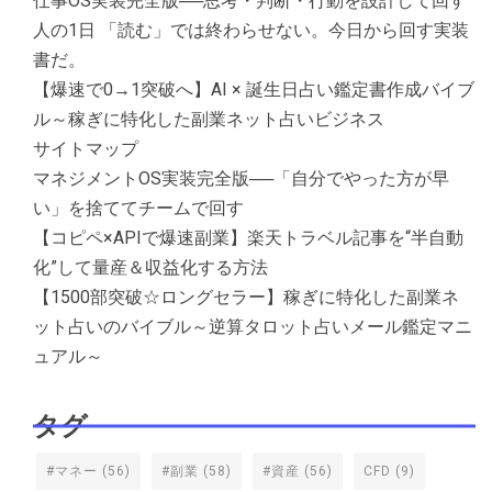
仕事OS実装完全版──思考・判断・行動を設計して回す
人の1日 「読む」では終わらせない。今日から回す実装
書だ。
【爆速で0→1突破へ】AI × 誕生日占い鑑定書作成バイブ
ル～稼ぎに特化した副業ネット占いビジネス
サイトマップ
マネジメントOS実装完全版──「自分でやった方が早
い」を捨ててチームで回す
【コピペ×APIで爆速副業】楽天トラベル記事を“半自動
化”して量産＆収益化する方法
【1500部突破☆ロングセラー】稼ぎに特化した副業ネ
ット占いのバイブル～逆算タロット占いメール鑑定マニ
ュアル～
タグ
#マネー
(56)
#副業
(58)
#資産
(56)
CFD
(9)