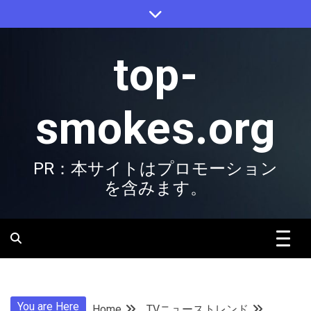
Skip
to
content
top-
smokes.org
PR：本サイトはプロモーション
を含みます。
You are Here
Home
TVニューストレンド