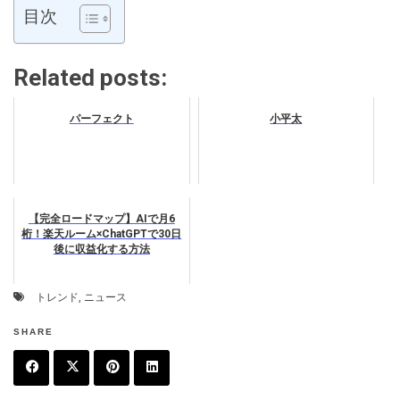
目次
Related posts:
パーフェクト
小平太
【完全ロードマップ】AIで月6
桁！楽天ルーム×ChatGPTで30日
後に収益化する方法
トレンド
,
ニュース
SHARE
F
T
P
L