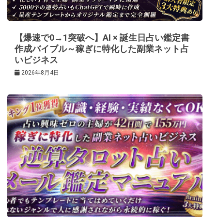
ョ
ン
【爆速で0→1突破へ】AI × 誕生日占い鑑定書
作成バイブル～稼ぎに特化した副業ネット占
いビジネス
2026年8月4日