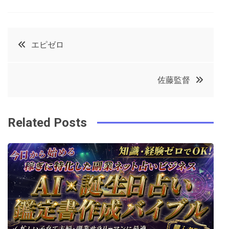
a
w
in
in
c
it
t
k
投
エピゼロ
e
t
e
e
稿
b
e
r
d
佐藤監督
o
r
e
in
ナ
o
s
ビ
k
t
Related Posts
ゲ
ー
シ