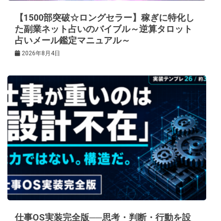
【1500部突破☆ロングセラー】稼ぎに特化し
た副業ネット占いのバイブル～逆算タロット
占いメール鑑定マニュアル～
2026年8月4日
仕事OS実装完全版──思考・判断・行動を設