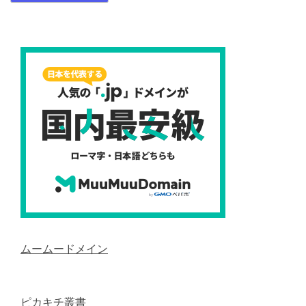
ムームードメイン
ピカキチ叢書