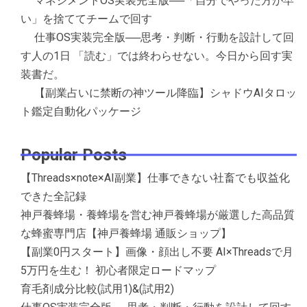
マネジメントOS実装完全版──「自分でやった方が早
い」を捨ててチームで回す
仕事OS実装完全版──思考・判断・行動を設計して回
す人の1日 「読む」では終わらせない。今日から回す実
装書だ。
【副業占いに禁断の神ツール降臨】シャドウAIタロッ
ト鑑定自動化パッケージ
Popular Posts
【Threads×note×AI副業】仕事できない社畜でも収益化
できた全記録
神戸養蜂場・養蜂場を営む神戸養蜂場が厳選した高品質
な蜂蜜専門店【神戸養蜂場 通販ショップ】
【副業0円スタート】画像・顔出し不要 AI×Threadsで月
5万円を生む！ 初心者限定ロードマップ
育毛剤成分比較(試用1)&(試用2)