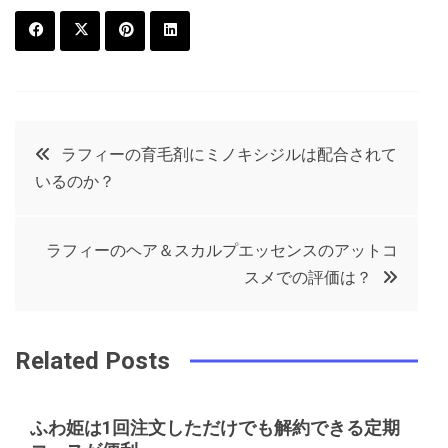
F
T
P
L
a
w
in
in
c
it
t
k
投
ラフィーの育毛剤にミノキシジルは配合されて
e
t
e
e
いるのか？
稿
b
e
r
d
o
r
e
in
ナ
ラフィーのヘア＆スカルプエッセンスのアットコ
o
s
スメでの評価は？
ビ
k
t
ゲ
Related Posts
ー
ふわ姫は1回注文しただけでも解約できる定期