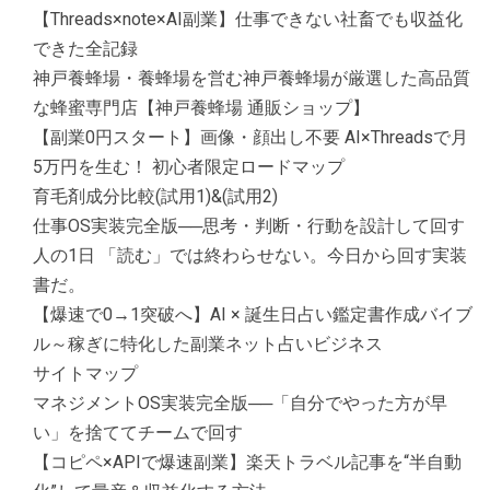
【Threads×note×AI副業】仕事できない社畜でも収益化
できた全記録
神戸養蜂場・養蜂場を営む神戸養蜂場が厳選した高品質
な蜂蜜専門店【神戸養蜂場 通販ショップ】
【副業0円スタート】画像・顔出し不要 AI×Threadsで月
5万円を生む！ 初心者限定ロードマップ
育毛剤成分比較(試用1)&(試用2)
仕事OS実装完全版──思考・判断・行動を設計して回す
人の1日 「読む」では終わらせない。今日から回す実装
書だ。
【爆速で0→1突破へ】AI × 誕生日占い鑑定書作成バイブ
ル～稼ぎに特化した副業ネット占いビジネス
サイトマップ
マネジメントOS実装完全版──「自分でやった方が早
い」を捨ててチームで回す
【コピペ×APIで爆速副業】楽天トラベル記事を“半自動