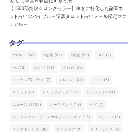
化”して量産＆収益化する方法
【1500部突破☆ロングセラー】稼ぎに特化した副業ネ
ット占いのバイブル～逆算タロット占いメール鑑定マニ
ュアル～
タグ
#マネー
(56)
#副業
(58)
#資産
(56)
CFD
(9)
FX
(12)
ふわり
(19)
ふわ姫
(55)
イクオスEXプラス
(7)
エレコム
(34)
ゴルフ
(8)
スロット
(8)
チャップアップ
(17)
トレンド
(2131)
ニュース
(2130)
ノーブランド
(13)
ハゲ
(7)
バイタルウェーブ スカルプローション
(13)
パチンコ
(8)
ファクタリング
(40)
フィンジア
(9)
フリーランス
(6)