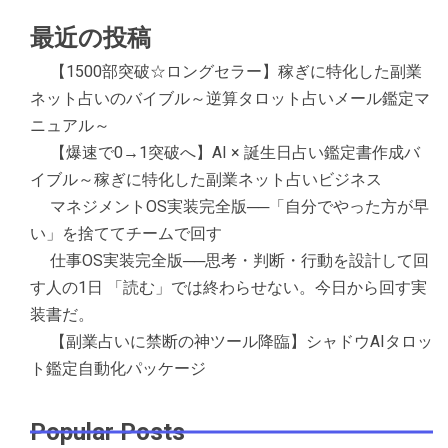
最近の投稿
【1500部突破☆ロングセラー】稼ぎに特化した副業
ネット占いのバイブル～逆算タロット占いメール鑑定マ
ニュアル～
【爆速で0→1突破へ】AI × 誕生日占い鑑定書作成バ
イブル～稼ぎに特化した副業ネット占いビジネス
マネジメントOS実装完全版──「自分でやった方が早
い」を捨ててチームで回す
仕事OS実装完全版──思考・判断・行動を設計して回
す人の1日 「読む」では終わらせない。今日から回す実
装書だ。
【副業占いに禁断の神ツール降臨】シャドウAIタロッ
ト鑑定自動化パッケージ
Popular Posts