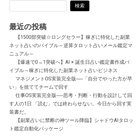
検索
最近の投稿
【1500部突破☆ロングセラー】稼ぎに特化した副業
ネット占いのバイブル～逆算タロット占いメール鑑定マ
ニュアル～
【爆速で0→1突破へ】AI × 誕生日占い鑑定書作成バ
イブル～稼ぎに特化した副業ネット占いビジネス
マネジメントOS実装完全版──「自分でやった方が早
い」を捨ててチームで回す
仕事OS実装完全版──思考・判断・行動を設計して回
す人の1日 「読む」では終わらせない。今日から回す実
装書だ。
【副業占いに禁断の神ツール降臨】シャドウAIタロッ
ト鑑定自動化パッケージ