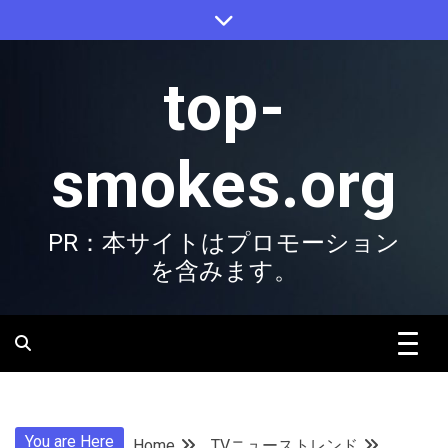
Skip
to
content
top-
smokes.org
PR：本サイトはプロモーション
を含みます。
You are Here
Home
TVニューストレンド