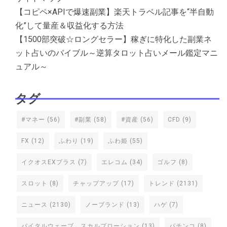
【コピペ×APIで爆速副業】楽天トラベル記事を“半自動
化”して量産＆収益化する方法
【1500部突破☆ロングセラー】稼ぎに特化した副業ネ
ット占いのバイブル～逆算タロット占いメール鑑定マニ
ュアル～
タグ
#マネー
(56)
#副業
(58)
#資産
(56)
CFD
(9)
FX
(12)
ふわり
(19)
ふわ姫
(55)
イクオスEXプラス
(7)
エレコム
(34)
ゴルフ
(8)
スロット
(8)
チャップアップ
(17)
トレンド
(2131)
ニュース
(2130)
ノーブランド
(13)
ハゲ
(7)
バイタルウェーブ スカルプローション
(13)
パチンコ
(8)