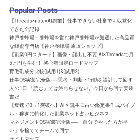
Popular Posts
【Threads×note×AI副業】仕事できない社畜でも収益化
できた全記録
神戸養蜂場・養蜂場を営む神戸養蜂場が厳選した高品質
な蜂蜜専門店【神戸養蜂場 通販ショップ】
【副業0円スタート】画像・顔出し不要 AI×Threadsで月
5万円を生む！ 初心者限定ロードマップ
育毛剤成分比較(試用1)&(試用2)
仕事OS実装完全版──思考・判断・行動を設計して回す
人の1日 「読む」では終わらせない。今日から回す実装
書だ。
【爆速で0→1突破へ】AI × 誕生日占い鑑定書作成バイブ
ル～稼ぎに特化した副業ネット占いビジネス
マネジメントOS実装完全版──「自分でやった方が早
い」を捨ててチームで回す
サイトマップ