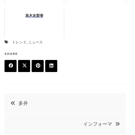
高木友梨香
トレンド
,
ニュース
SHARE
F
T
P
L
a
w
in
in
c
it
t
k
投
多井
e
t
e
e
稿
b
e
r
d
インフォーマ
o
r
e
in
ナ