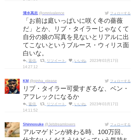
清水高志
@omnivalence
フォローする
「お前は庭いっぱいに咲く冬の薔薇
だ」とか、リブ・タイラーじゃなくて
自分の娘の写真を見ないとリアルに出
てこないというブルース・ウィリス面
白いな。
返信
リツイート
いいね
2023年03月17日
14:27:12
KM
@ginha_please
フォローする
リブ・タイラー可愛すぎるな、ベン・
アフレックになるか
返信
リツイート
いいね
2023年03月17日
14:11:52
Shinnosuke
@Jetstreamlovers
フォローする
アルマゲドンが終わる時、100万回、