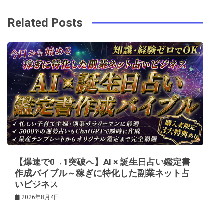
o
s
ビ
k
t
Related Posts
ゲ
ー
シ
ョ
ン
【爆速で0→1突破へ】AI × 誕生日占い鑑定書
作成バイブル～稼ぎに特化した副業ネット占
いビジネス
2026年8月4日