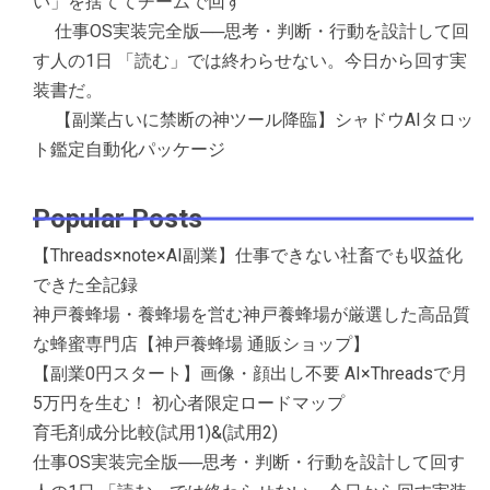
い」を捨ててチームで回す
仕事OS実装完全版──思考・判断・行動を設計して回
す人の1日 「読む」では終わらせない。今日から回す実
装書だ。
【副業占いに禁断の神ツール降臨】シャドウAIタロッ
ト鑑定自動化パッケージ
Popular Posts
【Threads×note×AI副業】仕事できない社畜でも収益化
できた全記録
神戸養蜂場・養蜂場を営む神戸養蜂場が厳選した高品質
な蜂蜜専門店【神戸養蜂場 通販ショップ】
【副業0円スタート】画像・顔出し不要 AI×Threadsで月
5万円を生む！ 初心者限定ロードマップ
育毛剤成分比較(試用1)&(試用2)
仕事OS実装完全版──思考・判断・行動を設計して回す