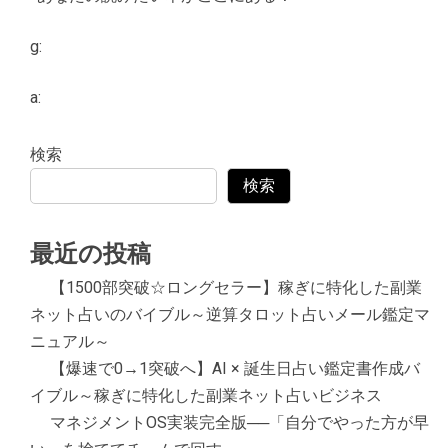
g:
a:
検索
検索
最近の投稿
【1500部突破☆ロングセラー】稼ぎに特化した副業
ネット占いのバイブル～逆算タロット占いメール鑑定マ
ニュアル～
【爆速で0→1突破へ】AI × 誕生日占い鑑定書作成バ
イブル～稼ぎに特化した副業ネット占いビジネス
マネジメントOS実装完全版──「自分でやった方が早