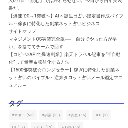
人の1日 「読む」では終わらせない。今日から回す実装
書だ。
【爆速で0→1突破へ】AI × 誕生日占い鑑定書作成バイブ
ル～稼ぎに特化した副業ネット占いビジネス
サイトマップ
マネジメントOS実装完全版──「自分でやった方が早
い」を捨ててチームで回す
【コピペ×APIで爆速副業】楽天トラベル記事を“半自動
化”して量産＆収益化する方法
【1500部突破☆ロングセラー】稼ぎに特化した副業ネ
ット占いのバイブル～逆算タロット占いメール鑑定マニ
ュアル～
タグ
#マネー
(56)
#副業
(58)
#資産
(56)
CFD
(9)
FX
(12)
ふわり
(19)
ふわ姫
(55)