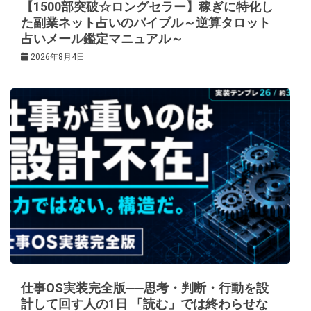
【1500部突破☆ロングセラー】稼ぎに特化し
た副業ネット占いのバイブル～逆算タロット
占いメール鑑定マニュアル～
2026年8月4日
仕事OS実装完全版──思考・判断・行動を設
計して回す人の1日 「読む」では終わらせな