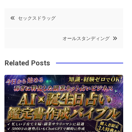
a
w
in
in
c
it
t
k
投
セックスドラッグ
e
t
e
e
稿
b
e
r
d
オールスタンディング
o
r
e
in
ナ
o
s
ビ
k
t
Related Posts
ゲ
ー
シ
ョ