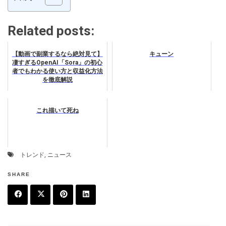
Related posts:
【動画で副業するなら絶対見て】
キューン
凄すぎるOpenAI「Sora」の初心
者でもわかる使い方と収益化方法
を徹底解説
これ描いて死ね
トレンド
,
ニュース
SHARE
F
T
P
L