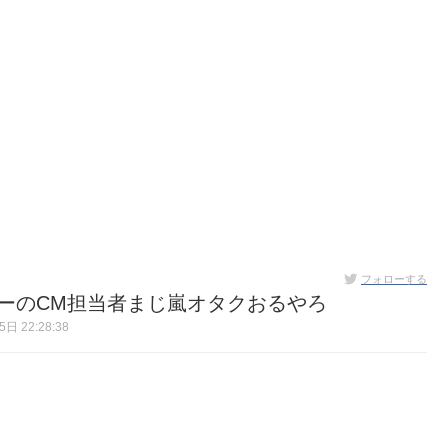
フォローする
ダーのCM担当者まじ嵐オタクおるやろ
日 22:28:38