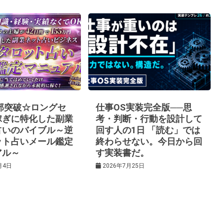
0部突破☆ロングセ
仕事OS実装完全版──思
稼ぎに特化した副業
考・判断・行動を設計して
占いのバイブル～逆
回す人の1日 「読む」では
ット占いメール鑑定
終わらせない。今日から回
アル～
す実装書だ。
月4日
2026年7月25日