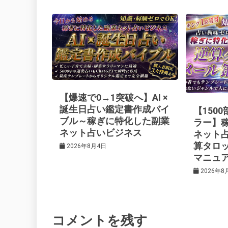
ナ
o
s
ビ
k
t
ゲ
ー
【爆速で0→1突破へ】AI ×
シ
誕生日占い鑑定書作成バイ
【150
ブル～稼ぎに特化した副業
ラー】
ネット占いビジネス
ネット
ョ
算タロ
2026年8月4日
マニュ
ン
2026年8
コメントを残す