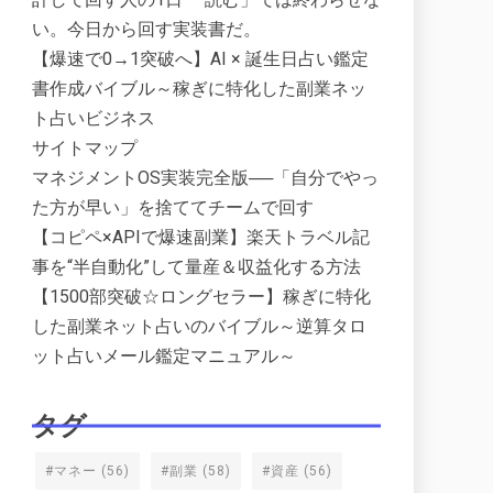
い。今日から回す実装書だ。
【爆速で0→1突破へ】AI × 誕生日占い鑑定
書作成バイブル～稼ぎに特化した副業ネッ
ト占いビジネス
サイトマップ
マネジメントOS実装完全版──「自分でやっ
た方が早い」を捨ててチームで回す
【コピペ×APIで爆速副業】楽天トラベル記
事を“半自動化”して量産＆収益化する方法
【1500部突破☆ロングセラー】稼ぎに特化
した副業ネット占いのバイブル～逆算タロ
ット占いメール鑑定マニュアル～
タグ
#マネー
(56)
#副業
(58)
#資産
(56)