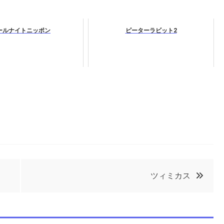
ールナイトニッポン
ピーターラビット2
ツィミカス