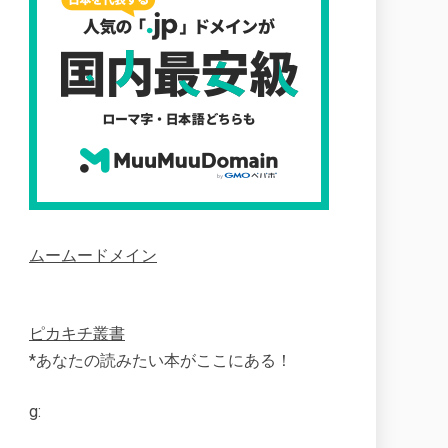
ムームードメイン
ピカキチ叢書
*あなたの読みたい本がここにある！
g: