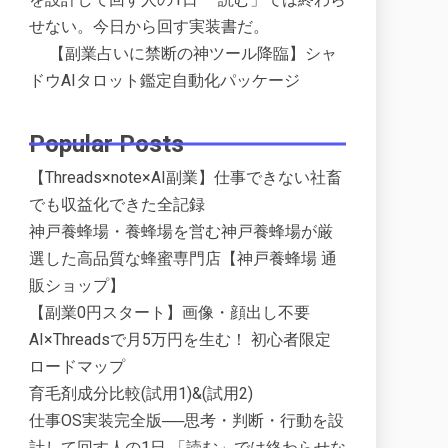
せない。今日から回す実装書だ。
【副業占いに禁断の神ツール降臨】シャ
ドウAIタロット鑑定自動化パッケージ
Popular Posts
【Threads×note×AI副業】仕事できない社畜
でも収益化できた全記録
神戸養蜂場・養蜂場を営む神戸養蜂場が厳
選した高品質な蜂蜜専門店【神戸養蜂場 通
販ショップ】
【副業0円スタート】画像・顔出し不要
AI×Threadsで月5万円を生む！ 初心者限定
ロードマップ
育毛剤成分比較(試用1)&(試用2)
仕事OS実装完全版──思考・判断・行動を設
計して回す人の1日 「読む」では終わらせな