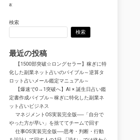
a:
検索
検索
最近の投稿
【1500部突破☆ロングセラー】稼ぎに特
化した副業ネット占いのバイブル～逆算タ
ロット占いメール鑑定マニュアル～
【爆速で0→1突破へ】AI × 誕生日占い鑑
定書作成バイブル～稼ぎに特化した副業ネ
ット占いビジネス
マネジメントOS実装完全版──「自分で
やった方が早い」を捨ててチームで回す
仕事OS実装完全版──思考・判断・行動
を設計して回す人の1日 「読む」では終わら