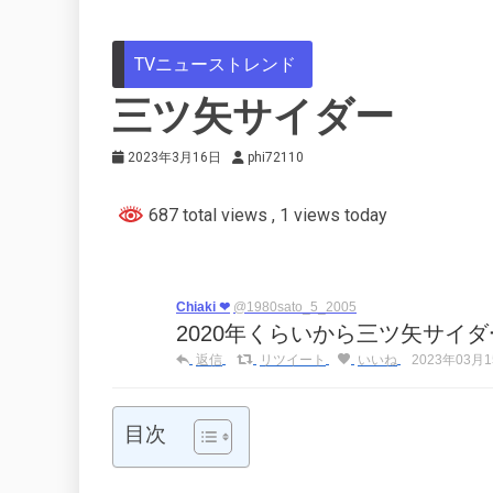
TVニューストレンド
三ツ矢サイダー
2023年3月16日
phi72110
687 total views
, 1 views today
Chiaki ❤︎
@1980sato_5_2005
2020年くらいから三ツ矢サイ
返信
リツイート
いいね
2023年03月15
目次