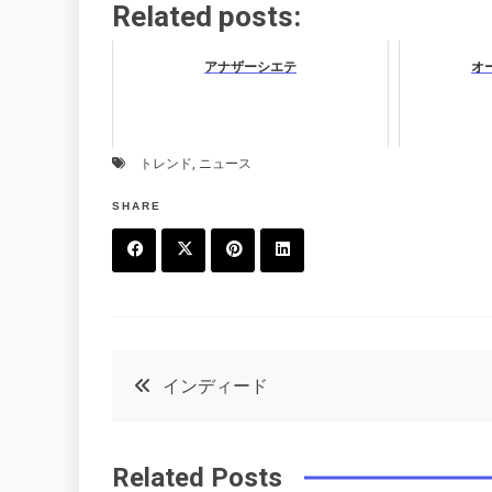
Related posts:
アナザーシエテ
オ
トレンド
,
ニュース
SHARE
F
T
P
L
a
w
in
in
c
it
t
k
投
インディード
e
t
e
e
稿
b
e
r
d
Related Posts
o
r
e
in