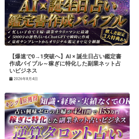
ー
シ
ョ
ン
【爆速で0→1突破へ】AI × 誕生日占い鑑定書
作成バイブル～稼ぎに特化した副業ネット占
いビジネス
2026年8月4日