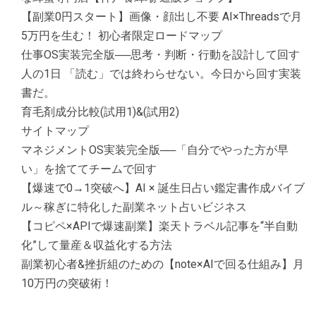
【副業0円スタート】画像・顔出し不要 AI×Threadsで月
5万円を生む！ 初心者限定ロードマップ
仕事OS実装完全版──思考・判断・行動を設計して回す
人の1日 「読む」では終わらせない。今日から回す実装
書だ。
育毛剤成分比較(試用1)&(試用2)
サイトマップ
マネジメントOS実装完全版──「自分でやった方が早
い」を捨ててチームで回す
【爆速で0→1突破へ】AI × 誕生日占い鑑定書作成バイブ
ル～稼ぎに特化した副業ネット占いビジネス
【コピペ×APIで爆速副業】楽天トラベル記事を“半自動
化”して量産＆収益化する方法
副業初心者&挫折組のための【note×AIで回る仕組み】月
10万円の突破術！