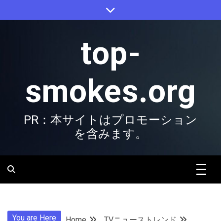
Skip
to
content
top-
smokes.org
PR：本サイトはプロモーション
を含みます。
You are Here
Home
TVニューストレンド