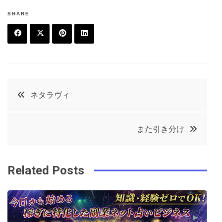
SHARE
F
T
P
L
a
w
in
in
c
it
t
k
投
ネタラヴィ
e
t
e
e
稿
b
e
r
d
また引き分け
o
r
e
in
ナ
o
s
ビ
k
t
Related Posts
ゲ