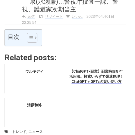
｜ 泉(永瀬廉)…警視庁捜査一課、警
視、護道家次期当主
返信
リツイート
いいね
2023年04月01日
22:25:54
目次
Related posts:
ウルキディ
【ChatGPT×副業】副業時短GPT
活用法。検索いらずで爆速処理！
ChatGPT＋GPTsの賢い使い方
清原和博
トレンド
,
ニュース