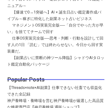
ニュアル～
【爆速で0→1突破へ】AI × 誕生日占い鑑定書作成バ
イブル～稼ぎに特化した副業ネット占いビジネス
マネジメントOS実装完全版──「自分でやった方が早
い」を捨ててチームで回す
仕事OS実装完全版──思考・判断・行動を設計して回
す人の1日 「読む」では終わらせない。今日から回す実
装書だ。
【副業占いに禁断の神ツール降臨】シャドウAIタロッ
ト鑑定自動化パッケージ
Popular Posts
【Threads×note×AI副業】仕事できない社畜でも収益化
できた全記録
神戸養蜂場・養蜂場を営む神戸養蜂場が厳選した高品質
な蜂蜜専門店【神戸養蜂場 通販ショップ】