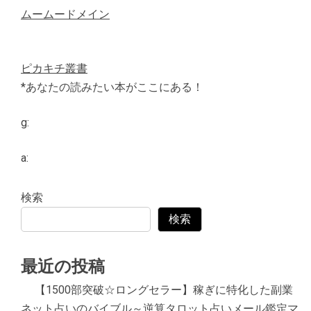
ムームードメイン
ピカキチ叢書
*あなたの読みたい本がここにある！
g:
a:
検索
検索
最近の投稿
【1500部突破☆ロングセラー】稼ぎに特化した副業
ネット占いのバイブル～逆算タロット占いメール鑑定マ