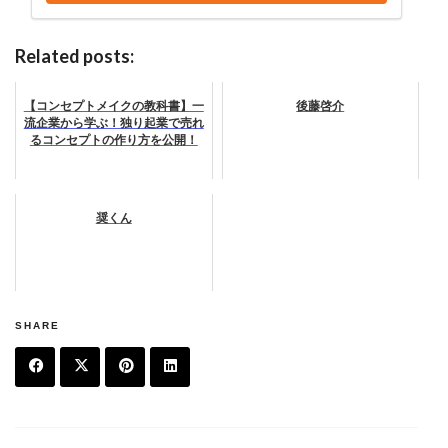
Related posts:
【コンセプトメイクの教科書】一
後藤啓介
流企業から学ぶ！独り起業で売れ
るコンセプトの作り方を公開！
奨くん
SHARE
F
T
Pi
Li
a
w
n
n