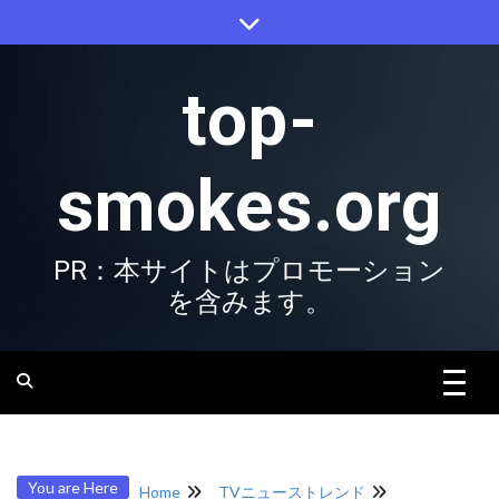
Skip
to
content
top-
smokes.org
PR：本サイトはプロモーション
を含みます。
You are Here
Home
TVニューストレンド