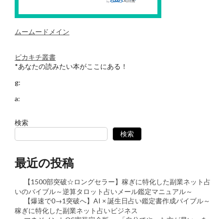
ムームードメイン
ピカキチ叢書
*あなたの読みたい本がここにある！
g:
a:
検索
検索
最近の投稿
【1500部突破☆ロングセラー】稼ぎに特化した副業ネット占
いのバイブル～逆算タロット占いメール鑑定マニュアル～
【爆速で0→1突破へ】AI × 誕生日占い鑑定書作成バイブル～
稼ぎに特化した副業ネット占いビジネス