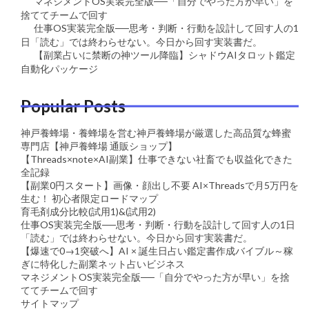
マネジメントOS実装完全版──「自分でやった方が早い」を
捨ててチームで回す
仕事OS実装完全版──思考・判断・行動を設計して回す人の1
日「読む」では終わらせない。今日から回す実装書だ。
【副業占いに禁断の神ツール降臨】シャドウAIタロット鑑定
自動化パッケージ
Popular Posts
神戸養蜂場・養蜂場を営む神戸養蜂場が厳選した高品質な蜂蜜
専門店【神戸養蜂場 通販ショップ】
【Threads×note×AI副業】仕事できない社畜でも収益化できた
全記録
【副業0円スタート】画像・顔出し不要 AI×Threadsで月5万円を
生む！ 初心者限定ロードマップ
育毛剤成分比較(試用1)&(試用2)
仕事OS実装完全版──思考・判断・行動を設計して回す人の1日
「読む」では終わらせない。今日から回す実装書だ。
【爆速で0→1突破へ】AI × 誕生日占い鑑定書作成バイブル～稼
ぎに特化した副業ネット占いビジネス
マネジメントOS実装完全版──「自分でやった方が早い」を捨
ててチームで回す
サイトマップ