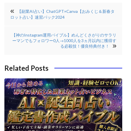
投
c
it
t
k
【副業AI占い】ChatGPT×Canva【おみくじ＆新春タ
稿
e
t
e
e
ロット占い】速習パック2024
ナ
b
e
r
di
ビ
【神のInstagram運用バイブル】めんどくさがりのサラリ
o
r
e
n
ゲ
ーマンでもフォロワー0人→1000人を3ヵ月以内に獲得す
o
s
る必殺技！優良特典付き！
ー
k
t
シ
Related Posts
ョ
ン