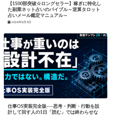
【1500部突破☆ロングセラー】稼ぎに特化し
た副業ネット占いのバイブル～逆算タロット
占いメール鑑定マニュアル～
2026年8月4日
仕事OS実装完全版──思考・判断・行動を設
計して回す人の1日「読む」では終わらせな