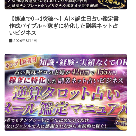
【爆速で0→1突破へ】AI × 誕生日占い鑑定書
作成バイブル～稼ぎに特化した副業ネット占
いビジネス
2026年8月4日