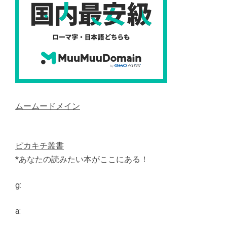
ムームードメイン
ピカキチ叢書
*あなたの読みたい本がここにある！
g:
a: