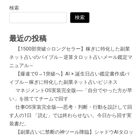
検索
検索
最近の投稿
【1500部突破☆ロングセラー】稼ぎに特化した副業
ネット占いのバイブル～逆算タロット占いメール鑑定マ
ニュアル～
【爆速で0→1突破へ】AI × 誕生日占い鑑定書作成バ
イブル～稼ぎに特化した副業ネット占いビジネス
マネジメントOS実装完全版──「自分でやった方が早
い」を捨ててチームで回す
仕事OS実装完全版──思考・判断・行動を設計して回
す人の1日 「読む」では終わらせない。今日から回す実
装書だ。
【副業占いに禁断の神ツール降臨】シャドウAIタロッ