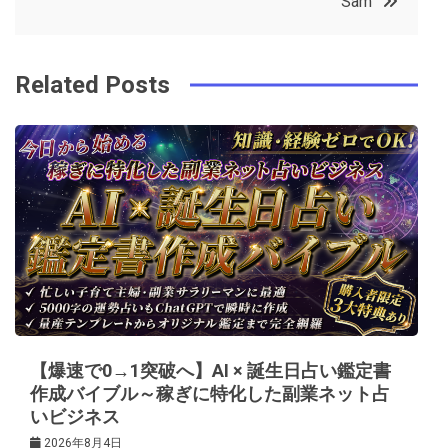
Sam
o
r
e
in
ナ
o
s
ビ
k
t
Related Posts
ゲ
ー
シ
ョ
ン
【爆速で0→1突破へ】AI × 誕生日占い鑑定書
作成バイブル～稼ぎに特化した副業ネット占
いビジネス
2026年8月4日