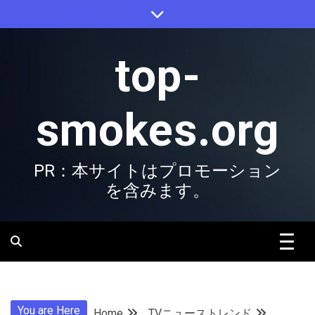
Skip
to
content
top-
smokes.org
PR：本サイトはプロモーション
を含みます。
You are Here
Home
TVニューストレンド