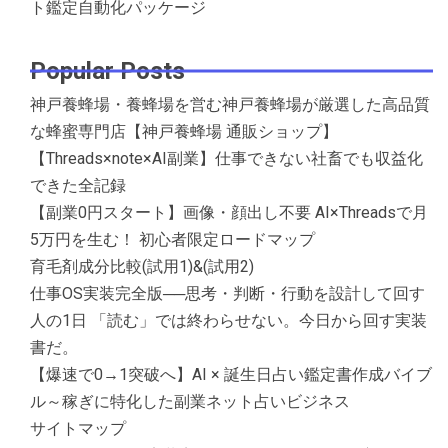
ト鑑定自動化パッケージ
Popular Posts
神戸養蜂場・養蜂場を営む神戸養蜂場が厳選した高品質
な蜂蜜専門店【神戸養蜂場 通販ショップ】
【Threads×note×AI副業】仕事できない社畜でも収益化
できた全記録
【副業0円スタート】画像・顔出し不要 AI×Threadsで月
5万円を生む！ 初心者限定ロードマップ
育毛剤成分比較(試用1)&(試用2)
仕事OS実装完全版──思考・判断・行動を設計して回す
人の1日 「読む」では終わらせない。今日から回す実装
書だ。
【爆速で0→1突破へ】AI × 誕生日占い鑑定書作成バイブ
ル～稼ぎに特化した副業ネット占いビジネス
サイトマップ