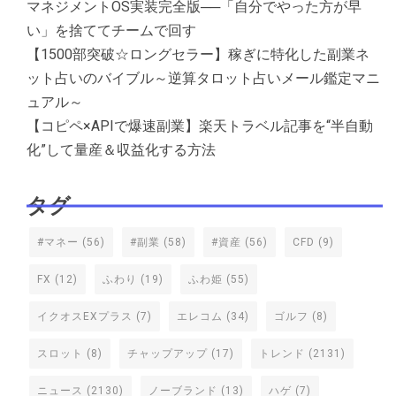
マネジメントOS実装完全版──「自分でやった方が早
い」を捨ててチームで回す
【1500部突破☆ロングセラー】稼ぎに特化した副業ネ
ット占いのバイブル～逆算タロット占いメール鑑定マニ
ュアル～
【コピペ×APIで爆速副業】楽天トラベル記事を“半自動
化”して量産＆収益化する方法
タグ
#マネー
(56)
#副業
(58)
#資産
(56)
CFD
(9)
FX
(12)
ふわり
(19)
ふわ姫
(55)
イクオスEXプラス
(7)
エレコム
(34)
ゴルフ
(8)
スロット
(8)
チャップアップ
(17)
トレンド
(2131)
ニュース
(2130)
ノーブランド
(13)
ハゲ
(7)