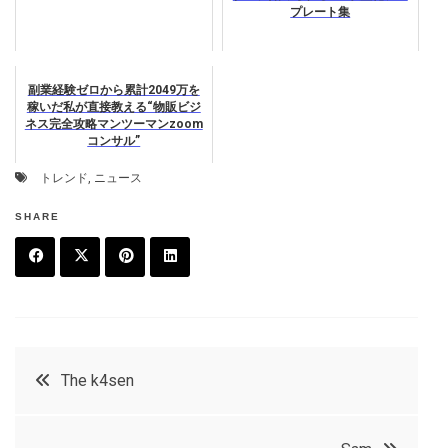
プレート集
副業経験ゼロから累計2049万を
稼いだ私が直接教える“物販ビジ
ネス完全攻略マンツーマンzoom
コンサル”
トレンド
,
ニュース
SHARE
F
T
P
L
a
w
in
in
c
it
t
k
投
The k4sen
e
t
e
e
稿
b
e
r
d