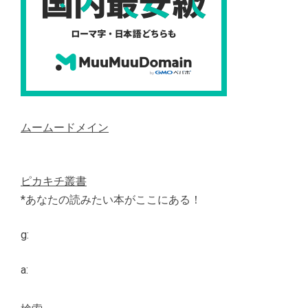
ムームードメイン
ピカキチ叢書
*あなたの読みたい本がここにある！
g:
a: