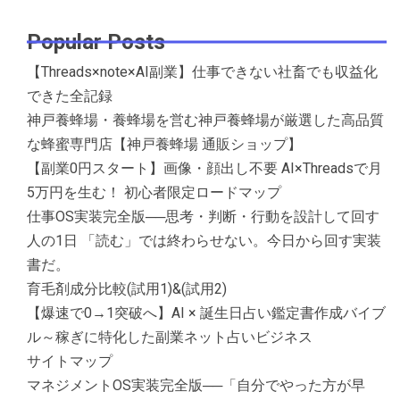
Popular Posts
【Threads×note×AI副業】仕事できない社畜でも収益化
できた全記録
神戸養蜂場・養蜂場を営む神戸養蜂場が厳選した高品質
な蜂蜜専門店【神戸養蜂場 通販ショップ】
【副業0円スタート】画像・顔出し不要 AI×Threadsで月
5万円を生む！ 初心者限定ロードマップ
仕事OS実装完全版──思考・判断・行動を設計して回す
人の1日 「読む」では終わらせない。今日から回す実装
書だ。
育毛剤成分比較(試用1)&(試用2)
【爆速で0→1突破へ】AI × 誕生日占い鑑定書作成バイブ
ル～稼ぎに特化した副業ネット占いビジネス
サイトマップ
マネジメントOS実装完全版──「自分でやった方が早