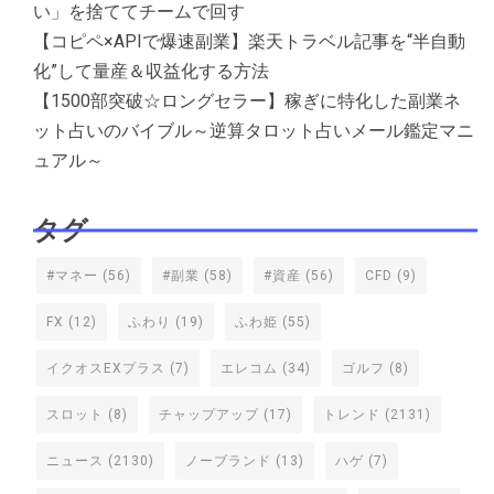
い」を捨ててチームで回す
【コピペ×APIで爆速副業】楽天トラベル記事を“半自動
化”して量産＆収益化する方法
【1500部突破☆ロングセラー】稼ぎに特化した副業ネ
ット占いのバイブル～逆算タロット占いメール鑑定マニ
ュアル～
タグ
#マネー
(56)
#副業
(58)
#資産
(56)
CFD
(9)
FX
(12)
ふわり
(19)
ふわ姫
(55)
イクオスEXプラス
(7)
エレコム
(34)
ゴルフ
(8)
スロット
(8)
チャップアップ
(17)
トレンド
(2131)
ニュース
(2130)
ノーブランド
(13)
ハゲ
(7)