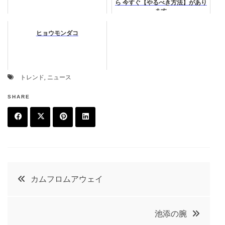
ら 今すぐ【やるべき方法】があり
ます
ヒョウモンダコ
トレンド
,
ニュース
SHARE
F
T
P
L
a
w
in
in
c
it
t
k
投
カムフロムアウェイ
e
t
e
e
稿
b
e
r
d
池添の腕
o
r
e
in