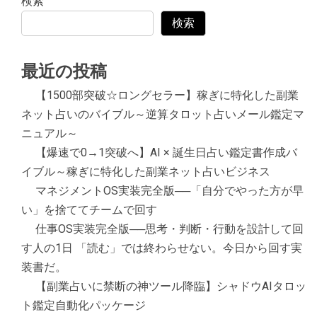
検索
検索
最近の投稿
【1500部突破☆ロングセラー】稼ぎに特化した副業
ネット占いのバイブル～逆算タロット占いメール鑑定マ
ニュアル～
【爆速で0→1突破へ】AI × 誕生日占い鑑定書作成バ
イブル～稼ぎに特化した副業ネット占いビジネス
マネジメントOS実装完全版──「自分でやった方が早
い」を捨ててチームで回す
仕事OS実装完全版──思考・判断・行動を設計して回
す人の1日 「読む」では終わらせない。今日から回す実
装書だ。
【副業占いに禁断の神ツール降臨】シャドウAIタロッ
ト鑑定自動化パッケージ