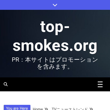
Skip
to
content
top-
smokes.org
PR：本サイトはプロモーション
を含みます。
You are Here
Home
TVニューストレンド