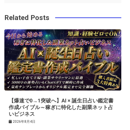
ナ
o
s
ビ
k
t
Related Posts
ゲ
ー
シ
ョ
ン
【爆速で0→1突破へ】AI × 誕生日占い鑑定書
作成バイブル～稼ぎに特化した副業ネット占
いビジネス
2026年8月4日