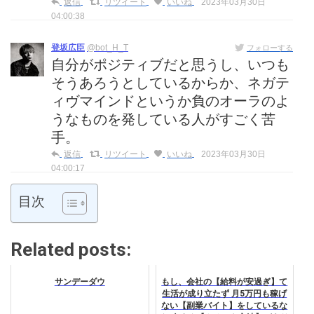
返信
リツイート
いいね
2023年03月30日
04:00:38
登坂広臣
@bot_H_T
フォローする
自分がポジティブだと思うし、いつも
そうあろうとしているからか、ネガテ
ィヴマインドというか負のオーラのよ
うなものを発している人がすごく苦
手。
返信
リツイート
いいね
2023年03月30日
04:00:17
目次
Related posts:
サンデーダウ
もし、会社の【給料が安過ぎ】て
生活が成り立たず 月5万円も稼げ
ない【副業バイト】をしているな