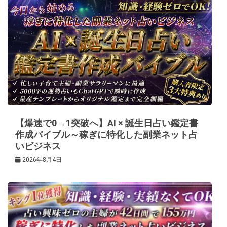
ゲ
ー
シ
ョ
ン
【爆速で0→1突破へ】AI × 誕生日占い鑑定書
作成バイブル～稼ぎに特化した副業ネット占
いビジネス
2026年8月4日