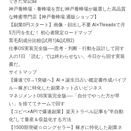
できた全記録
神戸養蜂場・養蜂場を営む神戸養蜂場が厳選した高品質
な蜂蜜専門店【神戸養蜂場 通販ショップ】
【副業0円スタート】画像・顔出し不要 AI×Threadsで月
5万円を生む！ 初心者限定ロードマップ
育毛剤成分比較(試用1)&(試用2)
仕事OS実装完全版──思考・判断・行動を設計して回す
人の1日 「読む」では終わらせない。今日から回す実装
書だ。
サイトマップ
【爆速で0→1突破へ】AI × 誕生日占い鑑定書作成バイブ
ル～稼ぎに特化した副業ネット占いビジネス
マネジメントOS実装完全版──「自分でやった方が早
い」を捨ててチームで回す
【コピペ×APIで爆速副業】楽天トラベル記事を“半自動
化”して量産＆収益化する方法
【1500部突破☆ロングセラー】稼ぎに特化した副業ネ