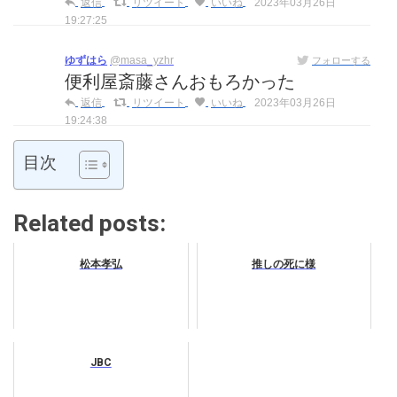
返信
リツイート
いいね
2023年03月26日
19:27:25
ゆずはら
@masa_yzhr
フォローする
便利屋斎藤さんおもろかった
返信
リツイート
いいね
2023年03月26日
19:24:38
目次
Related posts:
松本孝弘
推しの死に様
JBC