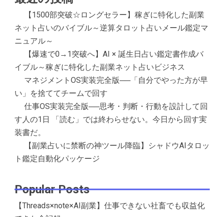
【1500部突破☆ロングセラー】稼ぎに特化した副業
ネット占いのバイブル～逆算タロット占いメール鑑定マ
ニュアル～
【爆速で0→1突破へ】AI × 誕生日占い鑑定書作成バ
イブル～稼ぎに特化した副業ネット占いビジネス
マネジメントOS実装完全版──「自分でやった方が早
い」を捨ててチームで回す
仕事OS実装完全版──思考・判断・行動を設計して回
す人の1日 「読む」では終わらせない。今日から回す実
装書だ。
【副業占いに禁断の神ツール降臨】シャドウAIタロッ
ト鑑定自動化パッケージ
Popular Posts
【Threads×note×AI副業】仕事できない社畜でも収益化