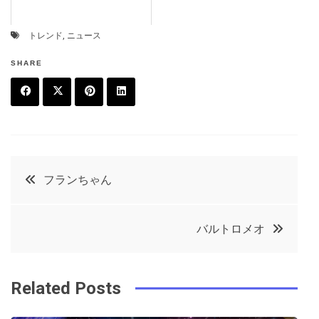
トレンド
,
ニュース
SHARE
F
T
P
L
a
w
in
in
c
it
t
k
投
フランちゃん
e
t
e
e
稿
b
e
r
d
バルトロメオ
o
r
e
in
ナ
o
s
ビ
k
t
Related Posts