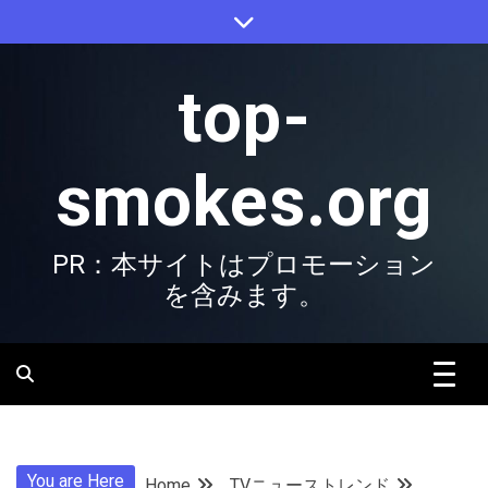
Skip
to
content
top-
smokes.org
PR：本サイトはプロモーション
を含みます。
You are Here
Home
TVニューストレンド