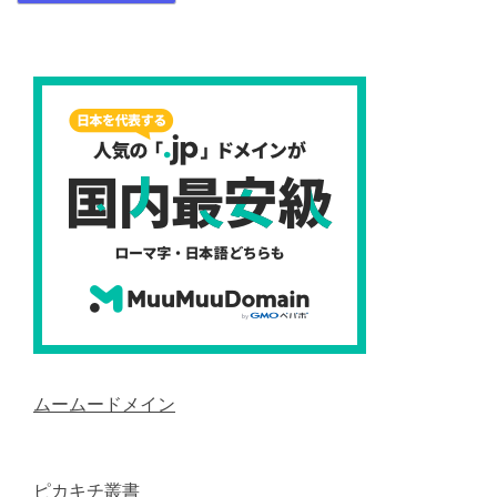
ムームードメイン
ピカキチ叢書