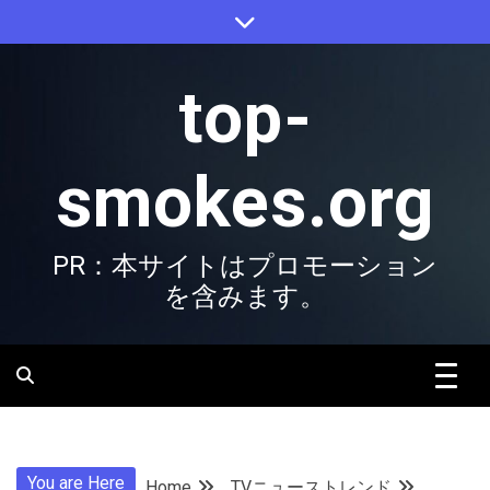
Skip
to
content
top-
smokes.org
PR：本サイトはプロモーション
を含みます。
You are Here
Home
TVニューストレンド