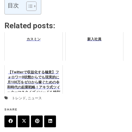
目次
Related posts:
カスミン
新入社員
【Twitterで収益化する極意】フ
ォロワー0状態からでも現実的に
月100万をゼロから稼ぐための令
和時代の起業戦略！アキラ式ツイ
ッターマネタイズメソッドを特別
公開！
トレンド
,
ニュース
SHARE
F
T
P
L