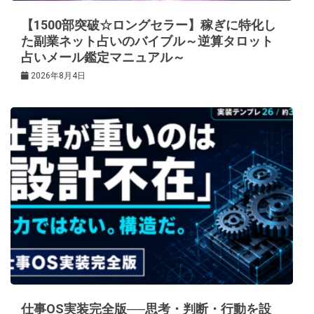
【1500部突破☆ロングセラー】稼ぎに特化し
た副業ネット占いのバイブル～逆算タロット
占いメール鑑定マニュアル～
2026年8月4日
仕事OS実装完全版──思考・判断・行動を設