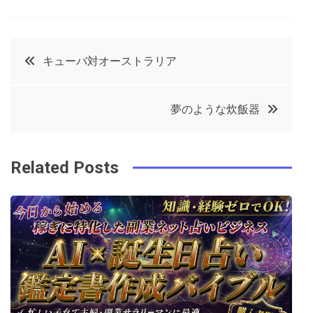
a
w
in
in
c
it
t
k
投
キューバ対オーストラリア
e
t
e
e
稿
b
e
r
d
夢のような炊飯器
o
r
e
in
ナ
o
s
ビ
k
t
Related Posts
ゲ
ー
シ