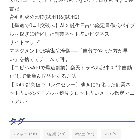
人の1日 「読む」では終わらせない。今日から回す実装
書だ。
育毛剤成分比較(試用1)&(試用2)
【爆速で0→1突破へ】AI × 誕生日占い鑑定書作成バイブ
ル～稼ぎに特化した副業ネット占いビジネス
サイトマップ
マネジメントOS実装完全版──「自分でやった方が早
い」を捨ててチームで回す
【コピペ×APIで爆速副業】楽天トラベル記事を“半自動
化”して量産＆収益化する方法
【1500部突破☆ロングセラー】稼ぎに特化した副業ネ
ット占いのバイブル～逆算タロット占いメール鑑定マニ
ュアル～
タグ
#マネー
(56)
#副業
(58)
#資産
(56)
CFD
(9)