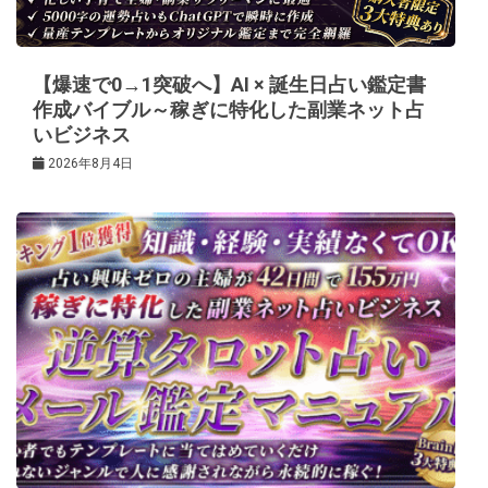
ョ
ン
【爆速で0→1突破へ】AI × 誕生日占い鑑定書
作成バイブル～稼ぎに特化した副業ネット占
いビジネス
2026年8月4日