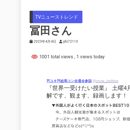
TVニューストレンド
冨田さん
2023年4月4日
phi72110
1001 total views
, 1 views today
⛩ユキ⛩絵馬コン全通全参詣
@snow_belltree
『世界一受けたい授業』 土曜4
解です、観ます、録画します！