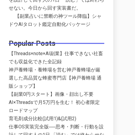
せない。今日から回す実装書だ。
【副業占いに禁断の神ツール降臨】シャ
ドウAIタロット鑑定自動化パッケージ
Popular Posts
【Threads×note×AI副業】仕事できない社畜
でも収益化できた全記録
神戸養蜂場・養蜂場を営む神戸養蜂場が厳
選した高品質な蜂蜜専門店【神戸養蜂場 通
販ショップ】
【副業0円スタート】画像・顔出し不要
AI×Threadsで月5万円を生む！ 初心者限定
ロードマップ
育毛剤成分比較(試用1)&(試用2)
仕事OS実装完全版──思考・判断・行動を設
計して回す人の1日 「読む」では終わらせな