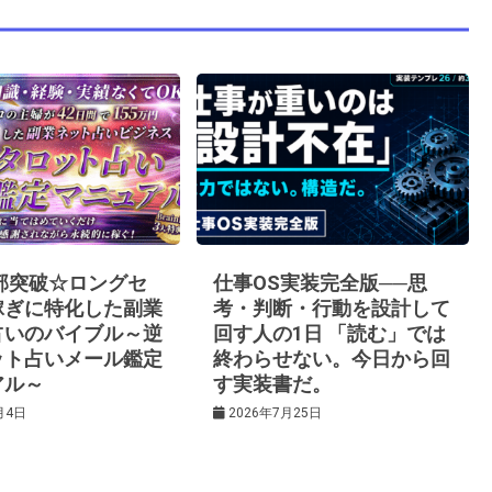
0部突破☆ロングセ
仕事OS実装完全版──思
稼ぎに特化した副業
考・判断・行動を設計して
占いのバイブル～逆
回す人の1日 「読む」では
ット占いメール鑑定
終わらせない。今日から回
アル～
す実装書だ。
月4日
2026年7月25日