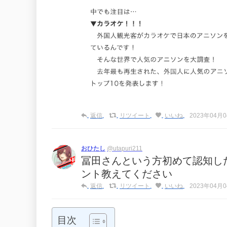
返信
リツイート
いいね
2023年04月04
おひたし
@utapuri211
冨田さんという方初めて認知し
ント教えてください
返信
リツイート
いいね
2023年04月04
目次