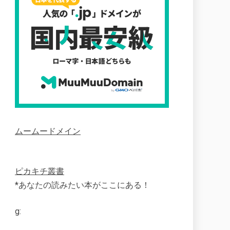
ムームードメイン
ピカキチ叢書
*あなたの読みたい本がここにある！
g: