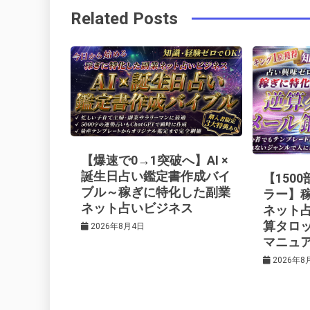
Related Posts
o
r
e
in
ナ
o
s
ビ
k
t
ゲ
ー
【爆速で0→1突破へ】AI ×
シ
誕生日占い鑑定書作成バイ
【150
ブル～稼ぎに特化した副業
ラー】
ネット占いビジネス
ネット
ョ
算タロ
2026年8月4日
マニュ
ン
2026年8