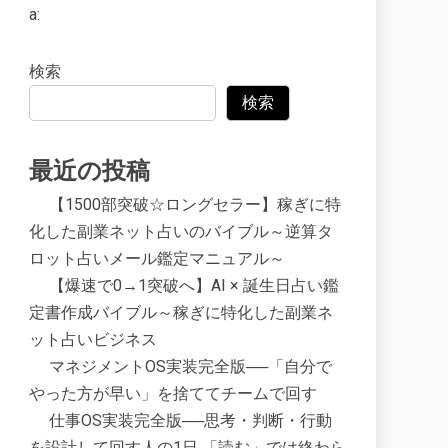
a:
検索
検索
最近の投稿
【1500部突破☆ロングセラー】稼ぎに特
化した副業ネット占いのバイブル～逆算タ
ロット占いメール鑑定マニュアル～
【爆速で0→1突破へ】AI × 誕生日占い鑑
定書作成バイブル～稼ぎに特化した副業ネ
ット占いビジネス
マネジメントOS実装完全版──「自分で
やった方が早い」を捨ててチームで回す
仕事OS実装完全版──思考・判断・行動
を設計して回す人の1日 「読む」では終わら