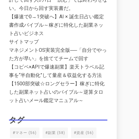
い。今日から回す実装書だ。
【爆速で0→1突破へ】AI × 誕生日占い鑑定
書作成バイブル～稼ぎに特化した副業ネッ
ト占いビジネス
サイトマップ
マネジメントOS実装完全版──「自分でやっ
た方が早い」を捨ててチームで回す
【コピペ×APIで爆速副業】楽天トラベル記
事を“半自動化”して量産＆収益化する方法
【1500部突破☆ロングセラー】稼ぎに特化
した副業ネット占いのバイブル～逆算タロ
ット占いメール鑑定マニュアル～
タグ
#マネー
(56)
#副業
(58)
#資産
(56)