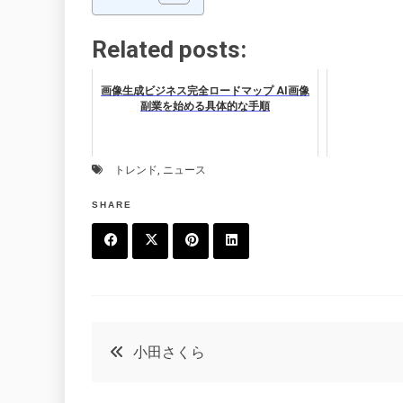
Related posts:
画像生成ビジネス完全ロードマップ AI画像
副業を始める具体的な手順
トレンド
,
ニュース
SHARE
F
T
P
L
a
w
in
in
c
it
t
k
投
小田さくら
e
t
e
e
稿
b
e
r
d