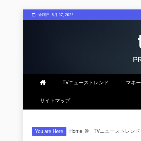
Skip
金曜日, 8月 07, 2026
to
content
P
TVニューストレンド
マネー
サイトマップ
Home
TVニューストレンド
You are Here