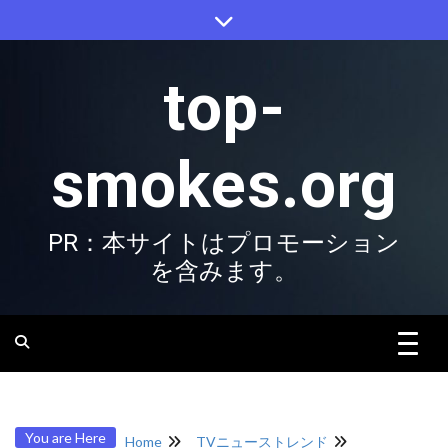
Skip
to
content
top-
smokes.org
PR：本サイトはプロモーション
を含みます。
You are Here
Home
TVニューストレンド