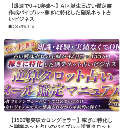
【爆速で0→1突破へ】AI × 誕生日占い鑑定書
作成バイブル～稼ぎに特化した副業ネット占
いビジネス
2026年8月4日
【1500部突破☆ロングセラー】稼ぎに特化し
た副業ネット占いのバイブル～逆算タロット