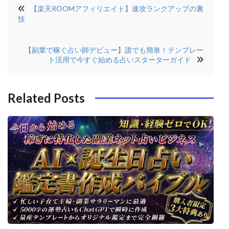
投
【楽天ROOMアフィリエイト】速攻ランクアップの裏
稿
e
t
e
e
技
ナ
b
e
r
di
ビ
【副業で稼ぐ占い師デビュー】誰でも簡単！テンプレー
o
r
e
n
ゲ
ト活用で今すぐ始める占いスターターガイド
o
s
ー
k
t
シ
Related Posts
ョ
ン