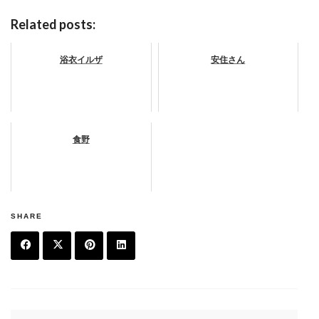
Related posts:
浴衣イルザ
安住さん
食野
SHARE
F
T
Pi
Li
a
w
n
n
c
it
t
k