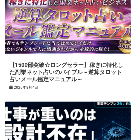
【1500部突破☆ロングセラー】稼ぎに特化し
た副業ネット占いのバイブル～逆算タロット
占いメール鑑定マニュアル～
2026年8月4日