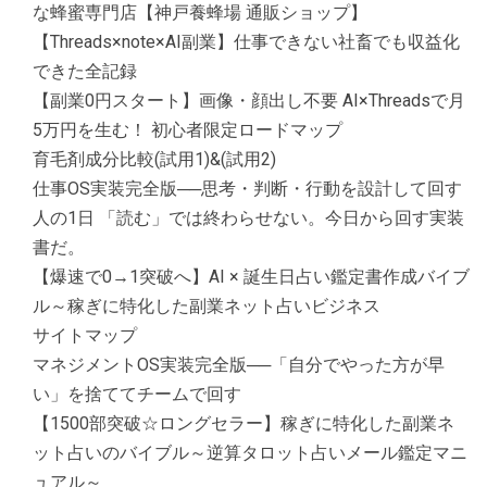
な蜂蜜専門店【神戸養蜂場 通販ショップ】
【Threads×note×AI副業】仕事できない社畜でも収益化
できた全記録
【副業0円スタート】画像・顔出し不要 AI×Threadsで月
5万円を生む！ 初心者限定ロードマップ
育毛剤成分比較(試用1)&(試用2)
仕事OS実装完全版──思考・判断・行動を設計して回す
人の1日 「読む」では終わらせない。今日から回す実装
書だ。
【爆速で0→1突破へ】AI × 誕生日占い鑑定書作成バイブ
ル～稼ぎに特化した副業ネット占いビジネス
サイトマップ
マネジメントOS実装完全版──「自分でやった方が早
い」を捨ててチームで回す
【1500部突破☆ロングセラー】稼ぎに特化した副業ネ
ット占いのバイブル～逆算タロット占いメール鑑定マニ
ュアル～