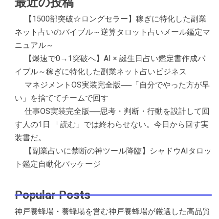
最近の投稿
【1500部突破☆ロングセラー】稼ぎに特化した副業
ネット占いのバイブル～逆算タロット占いメール鑑定マ
ニュアル～
【爆速で0→1突破へ】AI × 誕生日占い鑑定書作成バ
イブル～稼ぎに特化した副業ネット占いビジネス
マネジメントOS実装完全版──「自分でやった方が早
い」を捨ててチームで回す
仕事OS実装完全版──思考・判断・行動を設計して回
す人の1日 「読む」では終わらせない。今日から回す実
装書だ。
【副業占いに禁断の神ツール降臨】シャドウAIタロッ
ト鑑定自動化パッケージ
Popular Posts
神戸養蜂場・養蜂場を営む神戸養蜂場が厳選した高品質