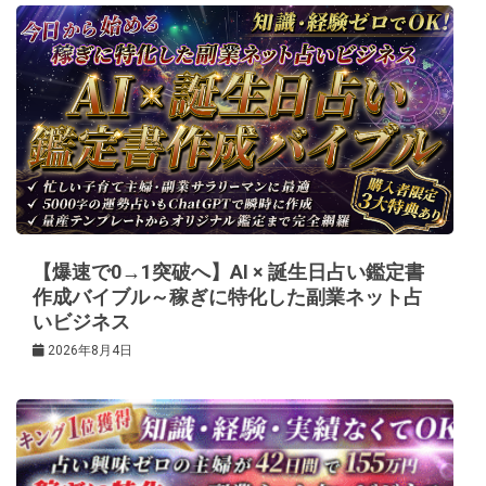
ー
シ
ョ
ン
【爆速で0→1突破へ】AI × 誕生日占い鑑定書
作成バイブル～稼ぎに特化した副業ネット占
いビジネス
2026年8月4日