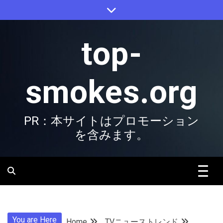
Skip
to
content
top-
smokes.org
PR：本サイトはプロモーション
を含みます。
You are Here
Home
TVニューストレンド