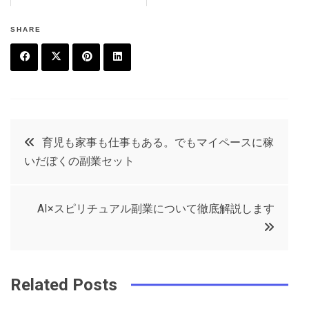
SHARE
F
T
P
L
a
w
in
in
c
it
t
k
投
育児も家事も仕事もある。でもマイペースに稼
e
t
e
e
いだぼくの副業セット
稿
b
e
r
d
o
r
e
in
ナ
AI×スピリチュアル副業について徹底解説します
o
s
ビ
k
t
ゲ
Related Posts