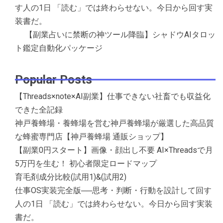
す人の1日 「読む」では終わらせない。今日から回す実
装書だ。
【副業占いに禁断の神ツール降臨】シャドウAIタロッ
ト鑑定自動化パッケージ
Popular Posts
【Threads×note×AI副業】仕事できない社畜でも収益化
できた全記録
神戸養蜂場・養蜂場を営む神戸養蜂場が厳選した高品質
な蜂蜜専門店【神戸養蜂場 通販ショップ】
【副業0円スタート】画像・顔出し不要 AI×Threadsで月
5万円を生む！ 初心者限定ロードマップ
育毛剤成分比較(試用1)&(試用2)
仕事OS実装完全版──思考・判断・行動を設計して回す
人の1日 「読む」では終わらせない。今日から回す実装
書だ。