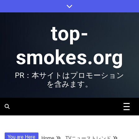
Skip
to
content
top-
smokes.org
PR：本サイトはプロモーション
を含みます。
You are Here
Home
TVニューストレンド