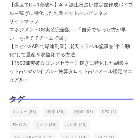
【爆速で0→1突破へ】AI × 誕生日占い鑑定書作成バイブ
ル～稼ぎに特化した副業ネット占いビジネス
サイトマップ
マネジメントOS実装完全版──「自分でやった方が早
い」を捨ててチームで回す
【コピペ×APIで爆速副業】楽天トラベル記事を“半自動
化”して量産＆収益化する方法
【1500部突破☆ロングセラー】稼ぎに特化した副業ネ
ット占いのバイブル～逆算タロット占いメール鑑定マニ
ュアル～
タグ
#マネー
(56)
#副業
(58)
#資産
(56)
CFD
(9)
FX
(12)
ふわり
(19)
ふわ姫
(55)
イクオスEXプラス
(7)
エレコム
(34)
ゴルフ
(8)