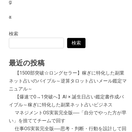
g:
a:
検索
検索
最近の投稿
【1500部突破☆ロングセラー】稼ぎに特化した副業
ネット占いのバイブル～逆算タロット占いメール鑑定マ
ニュアル～
【爆速で0→1突破へ】AI × 誕生日占い鑑定書作成バ
イブル～稼ぎに特化した副業ネット占いビジネス
マネジメントOS実装完全版──「自分でやった方が早
い」を捨ててチームで回す
仕事OS実装完全版──思考・判断・行動を設計して回