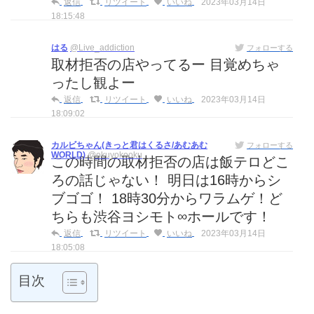
返信
リツイート
いいね
2023年03月14日
18:15:48
はる
@Live_addiction
フォローする
取材拒否の店やってるー 目覚めちゃ
ったし観よー
返信
リツイート
いいね
2023年03月14日
18:09:02
カルビちゃん(きっと君はくるさ/あむあむ
フォローする
WORLD)
@okuyokooku
この時間の取材拒否の店は飯テロどこ
ろの話じゃない！ 明日は16時からシ
ブゴゴ！ 18時30分からワラムゲ！ど
ちらも渋谷ヨシモト∞ホールです！
返信
リツイート
いいね
2023年03月14日
18:05:08
目次