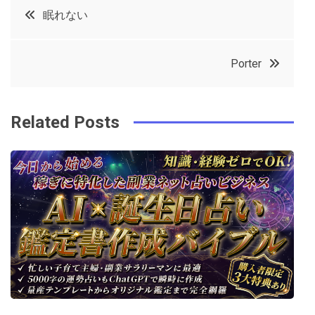
投
眠れない
e
t
e
e
稿
b
e
r
d
Porter
o
r
e
in
ナ
o
s
ビ
k
t
Related Posts
ゲ
ー
シ
ョ
ン