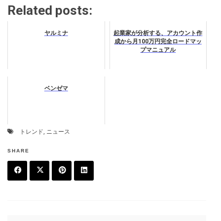
Related posts:
ヤルミナ
起業家が分析する、アカウント作
成から月100万円完全ロードマッ
プマニュアル
ベンゼマ
トレンド
,
ニュース
SHARE
F
T
P
L
a
w
in
in
c
it
t
k