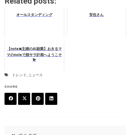
Related posts:
オールスタンディング
安住さん
【note✖️主婦のAI副業】おきるマ
マのnoteで脱サラ計画へようこそ
💫
トレンド
,
ニュース
SHARE
F
T
P
L
a
w
in
in
c
it
t
k
投