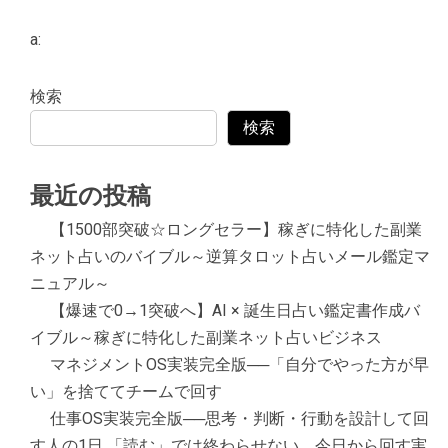
a:
検索
検索
最近の投稿
【1500部突破☆ロングセラー】稼ぎに特化した副業
ネット占いのバイブル～逆算タロット占いメール鑑定マ
ニュアル～
【爆速で0→1突破へ】AI × 誕生日占い鑑定書作成バ
イブル～稼ぎに特化した副業ネット占いビジネス
マネジメントOS実装完全版──「自分でやった方が早
い」を捨ててチームで回す
仕事OS実装完全版──思考・判断・行動を設計して回
す人の1日 「読む」では終わらせない。今日から回す実