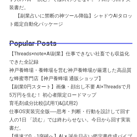
装書だ。
【副業占いに禁断の神ツール降臨】シャドウAIタロッ
ト鑑定自動化パッケージ
Popular Posts
【Threads×note×AI副業】仕事できない社畜でも収益化
できた全記録
神戸養蜂場・養蜂場を営む神戸養蜂場が厳選した高品質
な蜂蜜専門店【神戸養蜂場 通販ショップ】
【副業0円スタート】画像・顔出し不要 AI×Threadsで月
5万円を生む！ 初心者限定ロードマップ
育毛剤成分比較(試用1)&(試用2)
仕事OS実装完全版──思考・判断・行動を設計して回す
人の1日 「読む」では終わらせない。今日から回す実装
書だ。
【爆速で0→1突破へ】AI × 誕生日占い鑑定書作成バイブ