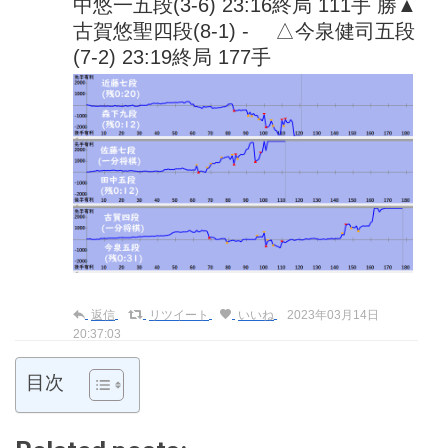
中悠一五段(3-6) 23:16終局 111手 勝▲
古賀悠聖四段(8-1) - △今泉健司五段
(7-2) 23:19終局 177手
返信
リツイート
いいね
2023年03月14日
20:37:03
目次