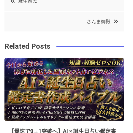
麻生泰氏
e
t
e
e
稿
b
e
r
d
さんま御殿
o
r
e
in
ナ
o
s
ビ
k
t
Related Posts
ゲ
ー
シ
ョ
ン
【爆速で0→1突破へ】AI × 誕生日占い鑑定書