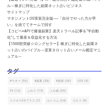
ル～稼ぎに特化した副業ネット占いビジネス
サイトマップ
マネジメントOS実装完全版──「自分でやった方が早
い」を捨ててチームで回す
【コピペ×APIで爆速副業】楽天トラベル記事を“半自動
化”して量産＆収益化する方法
【1500部突破☆ロングセラー】稼ぎに特化した副業ネ
ット占いのバイブル～逆算タロット占いメール鑑定マニ
ュアル～
タグ
#マネー
(56)
#副業
(58)
#資産
(56)
CFD
(9)
FX
(12)
ふわり
(19)
ふわ姫
(55)
イクオスEXプラス
(7)
エレコム
(34)
ゴルフ
(8)