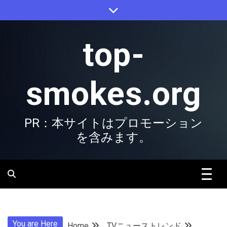
Skip
to
content
top-
smokes.org
PR：本サイトはプロモーション
を含みます。
You are Here
Home
TVニューストレンド