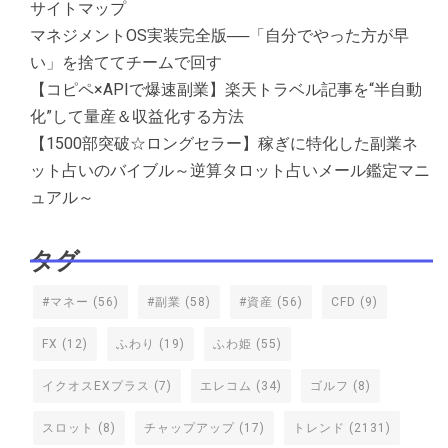
サイトマップ
マネジメントOS実装完全版──「自分でやった方が早
い」を捨ててチームで回す
【コピペ×APIで爆速副業】楽天トラベル記事を“半自動
化”して量産＆収益化する方法
【1500部突破☆ロングセラー】稼ぎに特化した副業ネ
ット占いのバイブル～逆算タロット占いメール鑑定マニ
ュアル～
タグ
#マネー
(56)
#副業
(58)
#資産
(56)
CFD
(9)
FX
(12)
ふわり
(19)
ふわ姫
(55)
イクオスEXプラス
(7)
エレコム
(34)
ゴルフ
(8)
スロット
(8)
チャップアップ
(17)
トレンド
(2131)