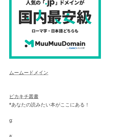
ムームードメイン
ピカキチ叢書
*あなたの読みたい本がここにある！
g:
a: