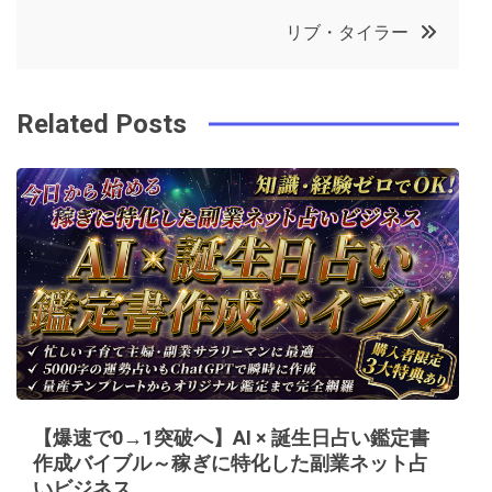
稿
b
e
r
d
リブ・タイラー
o
r
e
in
ナ
o
s
ビ
k
t
Related Posts
ゲ
ー
シ
ョ
ン
【爆速で0→1突破へ】AI × 誕生日占い鑑定書
作成バイブル～稼ぎに特化した副業ネット占
いビジネス