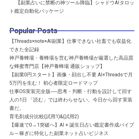
【副業占いに禁断の神ツール降臨】シャドウAIタロッ
ト鑑定自動化パッケージ
Popular Posts
【Threads×note×AI副業】仕事できない社畜でも収益化
できた全記録
神戸養蜂場・養蜂場を営む神戸養蜂場が厳選した高品質
な蜂蜜専門店【神戸養蜂場 通販ショップ】
【副業0円スタート】画像・顔出し不要 AI×Threadsで月
5万円を生む！ 初心者限定ロードマップ
仕事OS実装完全版──思考・判断・行動を設計して回す
人の1日 「読む」では終わらせない。今日から回す実装
書だ。
育毛剤成分比較(試用1)&(試用2)
【爆速で0→1突破へ】AI × 誕生日占い鑑定書作成バイブ
ル～稼ぎに特化した副業ネット占いビジネス