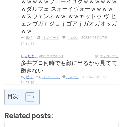
ｗｗｗｗｗプローイユクｗｗｗｗｗｗ
ｗダルフェ スォーイヴォーｗｗｗｗ
ｗスウェンネｗｗ ｗｗヤットゥ ヴ ヒ
ェンヴガｒジョｊゴアｊガオガオッガ
ｗｗ
返信
リツイート
いいね
2023年03月17日
14:28:13
しらたま。
@shiratama_VT
フォローする
多井プロ何時でも顔に出るから見てて
飽きない
返信
リツイート
いいね
2023年03月17日
14:27:40
目次
Related posts: