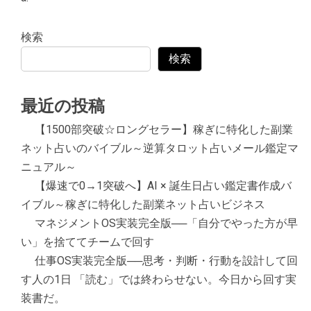
検索
検索
最近の投稿
【1500部突破☆ロングセラー】稼ぎに特化した副業
ネット占いのバイブル～逆算タロット占いメール鑑定マ
ニュアル～
【爆速で0→1突破へ】AI × 誕生日占い鑑定書作成バ
イブル～稼ぎに特化した副業ネット占いビジネス
マネジメントOS実装完全版──「自分でやった方が早
い」を捨ててチームで回す
仕事OS実装完全版──思考・判断・行動を設計して回
す人の1日 「読む」では終わらせない。今日から回す実
装書だ。