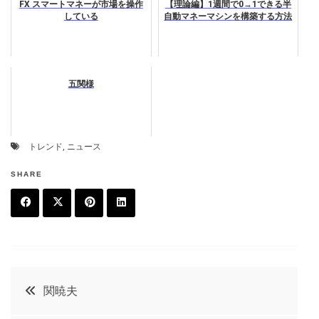
FX スマートマネーが市場を操作
【理論編】1週間で0→1できる半
している
自動マネーマシンを構築する方法
五関様
トレンド
,
ニュース
SHARE
F
T
P
L
a
w
in
in
c
it
t
k
投
関暁夫
e
t
e
e