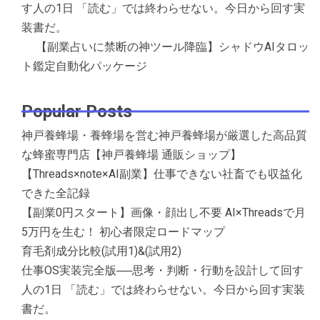
す人の1日 「読む」では終わらせない。今日から回す実
装書だ。
【副業占いに禁断の神ツール降臨】シャドウAIタロッ
ト鑑定自動化パッケージ
Popular Posts
神戸養蜂場・養蜂場を営む神戸養蜂場が厳選した高品質
な蜂蜜専門店【神戸養蜂場 通販ショップ】
【Threads×note×AI副業】仕事できない社畜でも収益化
できた全記録
【副業0円スタート】画像・顔出し不要 AI×Threadsで月
5万円を生む！ 初心者限定ロードマップ
育毛剤成分比較(試用1)&(試用2)
仕事OS実装完全版──思考・判断・行動を設計して回す
人の1日 「読む」では終わらせない。今日から回す実装
書だ。