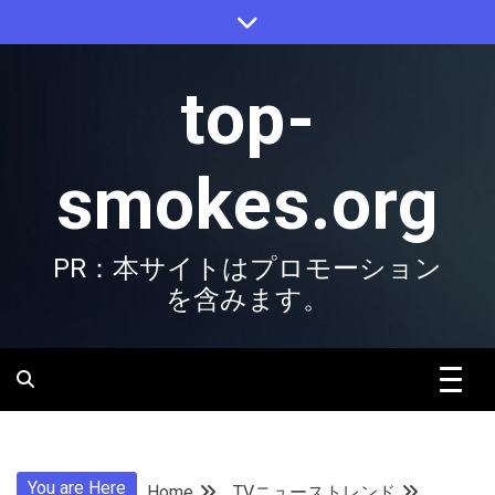
Skip
to
content
top-
smokes.org
PR：本サイトはプロモーション
を含みます。
You are Here
Home
TVニューストレンド