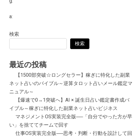
g:
a:
検索
検索
最近の投稿
【1500部突破☆ロングセラー】稼ぎに特化した副業
ネット占いのバイブル～逆算タロット占いメール鑑定マ
ニュアル～
【爆速で0→1突破へ】AI × 誕生日占い鑑定書作成バ
イブル～稼ぎに特化した副業ネット占いビジネス
マネジメントOS実装完全版──「自分でやった方が早
い」を捨ててチームで回す
仕事OS実装完全版──思考・判断・行動を設計して回