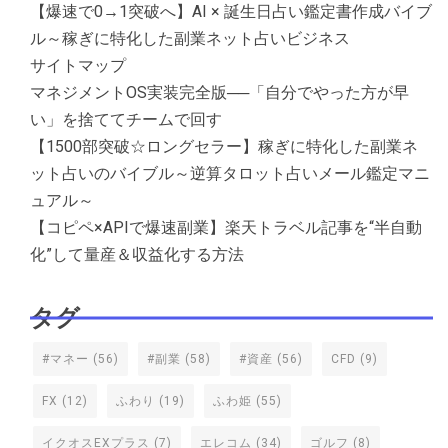
【爆速で0→1突破へ】AI × 誕生日占い鑑定書作成バイブ
ル～稼ぎに特化した副業ネット占いビジネス
サイトマップ
マネジメントOS実装完全版──「自分でやった方が早
い」を捨ててチームで回す
【1500部突破☆ロングセラー】稼ぎに特化した副業ネ
ット占いのバイブル～逆算タロット占いメール鑑定マニ
ュアル～
【コピペ×APIで爆速副業】楽天トラベル記事を“半自動
化”して量産＆収益化する方法
タグ
#マネー
(56)
#副業
(58)
#資産
(56)
CFD
(9)
FX
(12)
ふわり
(19)
ふわ姫
(55)
イクオスEXプラス
(7)
エレコム
(34)
ゴルフ
(8)