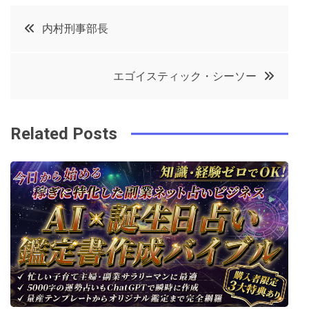
c
it
t
k
投
内村刑事部長
e
t
e
e
稿
b
e
r
d
エゴイスティック・シーソー
o
r
e
in
ナ
o
s
ビ
k
t
Related Posts
ゲ
ー
シ
ョ