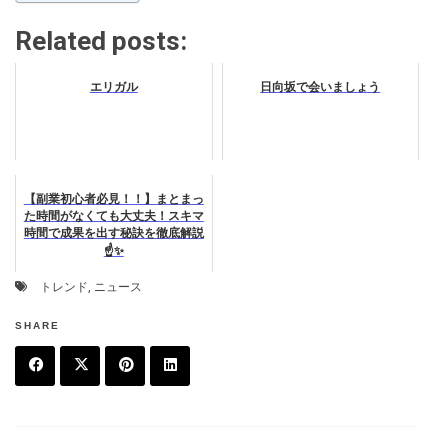
Related posts:
エリガル
日向坂で会いましょう
【副業初心者必見！！】まとまっ
た時間がなくても大丈夫！スキマ
時間で成果を出す秘訣を徹底解説
☝️✨
トレンド
,
ニュース
SHARE
F
T
P
L
a
w
in
in