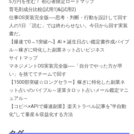
5万円を生む！ 初心者限定ロードマップ
育毛剤成分比較(試用1)&(試用2)
仕事OS実装完全版──思考・判断・行動を設計して回す
人の1日 「読む」では終わらせない。今日から回す実装
書だ。
【爆速で0→1突破へ】AI × 誕生日占い鑑定書作成バイブ
ル～稼ぎに特化した副業ネット占いビジネス
サイトマップ
マネジメントOS実装完全版──「自分でやった方が早
い」を捨ててチームで回す
【1500部突破☆ロングセラー】稼ぎに特化した副業ネ
ット占いのバイブル～逆算タロット占いメール鑑定マニ
ュアル～
【コピペ×APIで爆速副業】楽天トラベル記事を“半自動
化”して量産＆収益化する方法
タグ