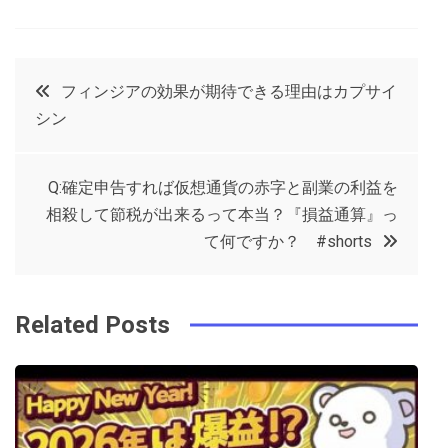
F
T
P
L
a
w
in
in
c
it
t
k
投
フィンジアの効果が期待できる理由はカプサイ
e
t
e
e
シン
稿
b
e
r
d
o
r
e
in
ナ
Q:確定申告すれば仮想通貨の赤字と副業の利益を
o
s
相殺して節税が出来るって本当？『損益通算』っ
ビ
k
t
て何ですか？ #shorts
ゲ
Related Posts
ー
シ