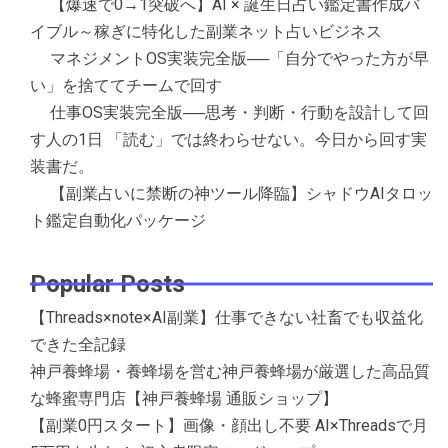
【爆速で0→1突破へ】AI × 誕生日占い鑑定書作成バ
イブル～稼ぎに特化した副業ネット占いビジネス
マネジメントOS実装完全版──「自分でやった方が早
い」を捨ててチームで回す
仕事OS実装完全版──思考・判断・行動を設計して回
す人の1日 「読む」では終わらせない。今日から回す実
装書だ。
【副業占いに禁断の神ツール降臨】シャドウAIタロッ
ト鑑定自動化パッケージ
Popular Posts
【Threads×note×AI副業】仕事できない社畜でも収益化
できた全記録
神戸養蜂場・養蜂場を営む神戸養蜂場が厳選した高品質
な蜂蜜専門店【神戸養蜂場 通販ショップ】
【副業0円スタート】画像・顔出し不要 AI×Threadsで月