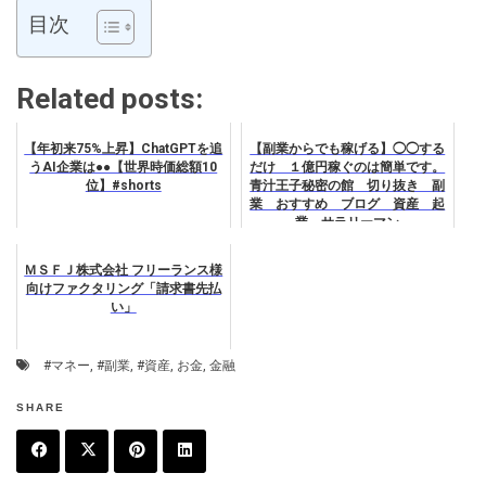
目次
Related posts:
【年初来75%上昇】ChatGPTを追
【副業からでも稼げる】◯◯する
うAI企業は●●【世界時価総額10
だけ １億円稼ぐのは簡単です。
位】#shorts
青汁王子秘密の館 切り抜き 副
業 おすすめ ブログ 資産 起
業 サラリーマン
ＭＳＦＪ株式会社 フリーランス様
向けファクタリング「請求書先払
い」
#マネー
,
#副業
,
#資産
,
お金
,
金融
SHARE