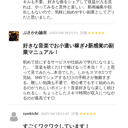
キルも不要。 好きな曲をシェアして収益が入る流
れは、やってみると意外と楽しい。 動画編集や顔
出しもないので、気軽に始めやすい副業としてアリ
だと思いました。
ぶさかわ諭吉
2025/04/18 21:51
評価:
好きな音楽でお小遣い稼ぎ♪新感覚の副
業マニュアル！
初めて目にするサービスや仕組みで学びになりまし
た。「音楽を聴くだけで稼げるって本当！？」と思
って見てみたら…本当でした。しかもスマホ1つで
完結、SNSでシェアするだけの手軽さが無敵すぎ
る。難しい知識も不要で、初心者でもすぐ始められ
るのがうれしいポイント！音楽好きなら楽しく続け
られるし、ちょっとしたスキマ時間が収入につなが
るのが最高です◎
syokichi
2025/04/18 21:47
評価:
すごくワクワクしています！