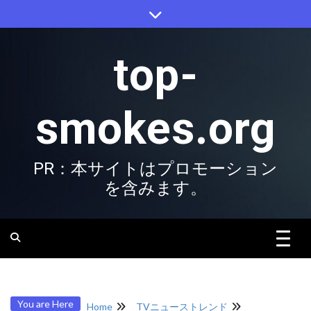
Skip
to
content
top-
smokes.org
PR：本サイトはプロモーション
を含みます。
You are Here
Home
TVニューストレンド