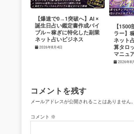
ー
【爆速で0→1突破へ】AI ×
シ
誕生日占い鑑定書作成バイ
【150
ブル～稼ぎに特化した副業
ラー】
ネット占いビジネス
ネット
ョ
算タロ
2026年8月4日
マニュ
ン
2026年8
コメントを残す
メールアドレスが公開されることはありません
コメント
※