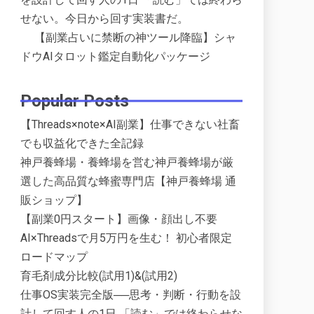
せない。今日から回す実装書だ。
【副業占いに禁断の神ツール降臨】シャ
ドウAIタロット鑑定自動化パッケージ
Popular Posts
【Threads×note×AI副業】仕事できない社畜
でも収益化できた全記録
神戸養蜂場・養蜂場を営む神戸養蜂場が厳
選した高品質な蜂蜜専門店【神戸養蜂場 通
販ショップ】
【副業0円スタート】画像・顔出し不要
AI×Threadsで月5万円を生む！ 初心者限定
ロードマップ
育毛剤成分比較(試用1)&(試用2)
仕事OS実装完全版──思考・判断・行動を設
計して回す人の1日 「読む」では終わらせな