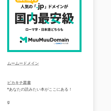
ムームードメイン
ピカキチ叢書
*あなたの読みたい本がここにある！
g: