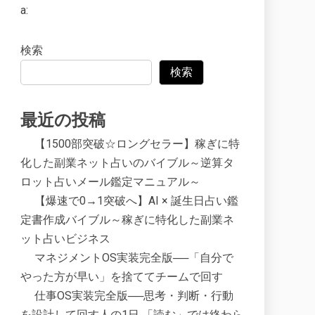
a:
検索
検索
最近の投稿
【1500部突破☆ロングセラー】稼ぎに特
化した副業ネット占いのバイブル～逆算タ
ロット占いメール鑑定マニュアル～
【爆速で0→1突破へ】AI × 誕生日占い鑑
定書作成バイブル～稼ぎに特化した副業ネ
ット占いビジネス
マネジメントOS実装完全版──「自分で
やった方が早い」を捨ててチームで回す
仕事OS実装完全版──思考・判断・行動
を設計して回す人の1日 「読む」では終わら