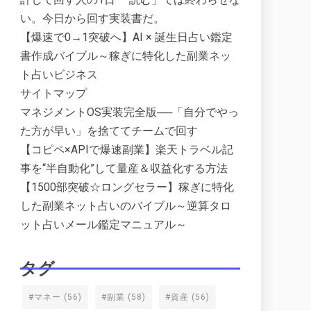
い。今日から回す実装書だ。
【爆速で0→1突破へ】AI × 誕生日占い鑑定
書作成バイブル～稼ぎに特化した副業ネッ
ト占いビジネス
サイトマップ
マネジメントOS実装完全版──「自分でやっ
た方が早い」を捨ててチームで回す
【コピペ×APIで爆速副業】楽天トラベル記
事を“半自動化”して量産＆収益化する方法
【1500部突破☆ロングセラー】稼ぎに特化
した副業ネット占いのバイブル～逆算タロ
ット占いメール鑑定マニュアル～
タグ
#マネー
(56)
#副業
(58)
#資産
(56)