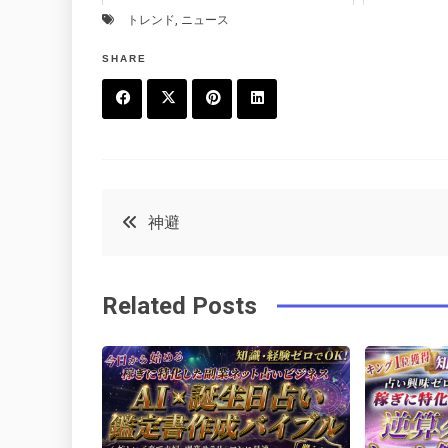
トレンド
,
ニュース
SHARE
F
T
P
L
a
w
in
in
c
it
t
k
投
神避
e
t
e
e
稿
b
e
r
d
Related Posts
o
r
e
in
ナ
o
s
ビ
k
t
ゲ