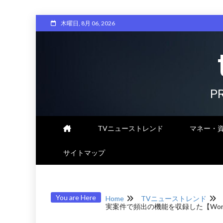
Skip
木曜日, 8月 06, 2026
to
content
P
TVニューストレンド
マネー・
サイトマップ
You are Here
Home
TVニューストレンド
実案件で頻出の機能を収録した【Word