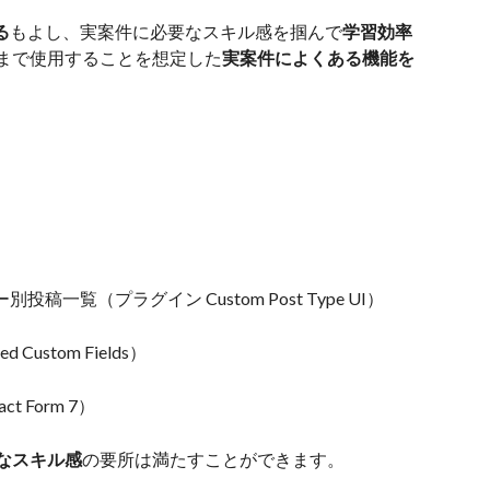
る
もよし、実案件に必要なスキル感を掴んで
学習効率
まで使用することを想定した
実案件によくある機能を
覧（プラグイン Custom Post Type UI）
ustom Fields）
 Form 7）
なスキル感
の要所は満たすことができます。