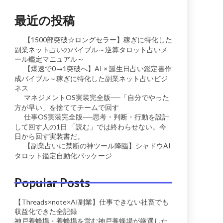
最近の投稿
【1500部突破☆ロングセラー】稼ぎに特化した
副業ネット占いのバイブル～逆算タロット占いメ
ール鑑定マニュアル～
【爆速で0→1突破へ】AI × 誕生日占い鑑定書作
成バイブル～稼ぎに特化した副業ネット占いビジ
ネス
マネジメントOS実装完全版──「自分でやった
方が早い」を捨ててチームで回す
仕事OS実装完全版──思考・判断・行動を設計
して回す人の1日 「読む」では終わらせない。今
日から回す実装書だ。
【副業占いに禁断の神ツール降臨】シャドウAI
タロット鑑定自動化パッケージ
Popular Posts
【Threads×note×AI副業】仕事できない社畜でも
収益化できた全記録
神戸養蜂場・養蜂場を営む神戸養蜂場が厳選した