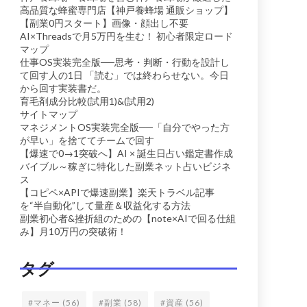
高品質な蜂蜜専門店【神戸養蜂場 通販ショップ】
【副業0円スタート】画像・顔出し不要
AI×Threadsで月5万円を生む！ 初心者限定ロード
マップ
仕事OS実装完全版──思考・判断・行動を設計し
て回す人の1日 「読む」では終わらせない。今日
から回す実装書だ。
育毛剤成分比較(試用1)&(試用2)
サイトマップ
マネジメントOS実装完全版──「自分でやった方
が早い」を捨ててチームで回す
【爆速で0→1突破へ】AI × 誕生日占い鑑定書作成
バイブル～稼ぎに特化した副業ネット占いビジネ
ス
【コピペ×APIで爆速副業】楽天トラベル記事
を“半自動化”して量産＆収益化する方法
副業初心者&挫折組のための【note×AIで回る仕組
み】月10万円の突破術！
タグ
#マネー
(56)
#副業
(58)
#資産
(56)