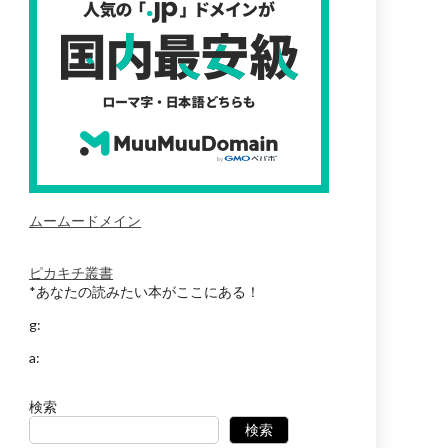
ムームードメイン
ピカキチ叢書
*あなたの読みたい本がここにある！
g:
a:
検索
検索