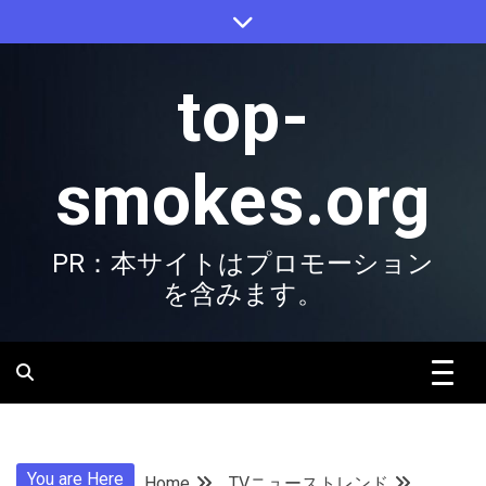
Skip
to
content
top-
smokes.org
PR：本サイトはプロモーション
を含みます。
You are Here
Home
TVニューストレンド