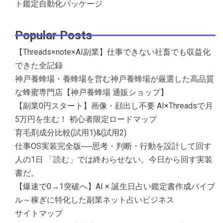
ト鑑定自動化パッケージ
Popular Posts
【Threads×note×AI副業】仕事できない社畜でも収益化
できた全記録
神戸養蜂場・養蜂場を営む神戸養蜂場が厳選した高品質
な蜂蜜専門店【神戸養蜂場 通販ショップ】
【副業0円スタート】画像・顔出し不要 AI×Threadsで月
5万円を生む！ 初心者限定ロードマップ
育毛剤成分比較(試用1)&(試用2)
仕事OS実装完全版──思考・判断・行動を設計して回す
人の1日 「読む」では終わらせない。今日から回す実装
書だ。
【爆速で0→1突破へ】AI × 誕生日占い鑑定書作成バイブ
ル～稼ぎに特化した副業ネット占いビジネス
サイトマップ