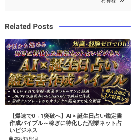
村神様
o
r
e
in
ナ
o
s
ビ
k
t
Related Posts
ゲ
ー
シ
ョ
ン
【爆速で0→1突破へ】AI × 誕生日占い鑑定書
作成バイブル～稼ぎに特化した副業ネット占
いビジネス
2026年8月4日