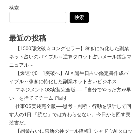
検索
検索
最近の投稿
【1500部突破☆ロングセラー】稼ぎに特化した副業
ネット占いのバイブル～逆算タロット占いメール鑑定マ
ニュアル～
【爆速で0→1突破へ】AI × 誕生日占い鑑定書作成バ
イブル～稼ぎに特化した副業ネット占いビジネス
マネジメントOS実装完全版──「自分でやった方が早
い」を捨ててチームで回す
仕事OS実装完全版──思考・判断・行動を設計して回
す人の1日 「読む」では終わらせない。今日から回す実
装書だ。
【副業占いに禁断の神ツール降臨】シャドウAIタロッ