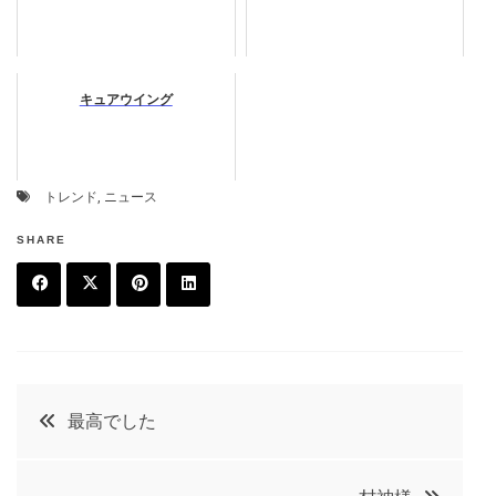
キュアウイング
トレンド
,
ニュース
SHARE
F
T
P
L
a
w
in
in
c
it
t
k
投
最高でした
e
t
e
e
稿
b
e
r
d