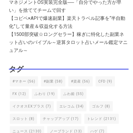
マネジメントOS実装完全版──「自分でやった方が早
い」を捨ててチームで回す
【コピペ×APIで爆速副業】楽天トラベル記事を“半自動
化”して量産＆収益化する方法
【1500部突破☆ロングセラー】稼ぎに特化した副業ネ
ット占いのバイブル～逆算タロット占いメール鑑定マニ
ュアル～
タグ
#マネー
(56)
#副業
(58)
#資産
(56)
CFD
(9)
FX
(12)
ふわり
(19)
ふわ姫
(55)
イクオスEXプラス
(7)
エレコム
(34)
ゴルフ
(8)
スロット
(8)
チャップアップ
(17)
トレンド
(2131)
ニュース
(2130)
ノーブランド
(13)
ハゲ
(7)