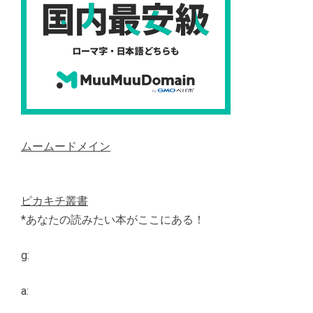
ムームードメイン
ピカキチ叢書
*あなたの読みたい本がここにある！
g:
a: