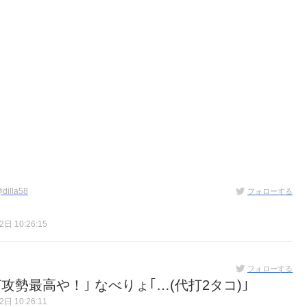
dilla58
フォローする
日 10:26:15
フォローする
勢最高や！｣ なべりょ｢…(代打2タコ)｣
日 10:26:11