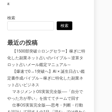
a:
検索
検索
最近の投稿
【1500部突破☆ロングセラー】稼ぎに特
化した副業ネット占いのバイブル～逆算タ
ロット占いメール鑑定マニュアル～
【爆速で0→1突破へ】AI × 誕生日占い鑑
定書作成バイブル～稼ぎに特化した副業ネ
ット占いビジネス
マネジメントOS実装完全版──「自分で
やった方が早い」を捨ててチームで回す
仕事OS実装完全版──思考・判断・行動
を設計して回す人の1日 「読む」では終わら