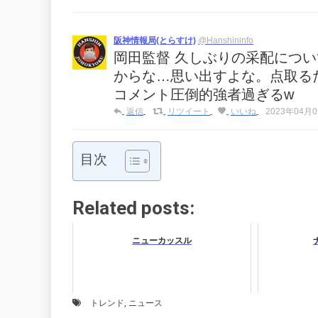
阪神情報局(とらすけ)
@Hanshininfo
岡田監督 久しぶりの采配につ
からな…思い出すよな。点取る
コメント圧倒的強者過ぎるw
返信
リツイート
いいね
2023年04月02
目次
Related posts:
ニューカッスル
トレンド
,
ニュース