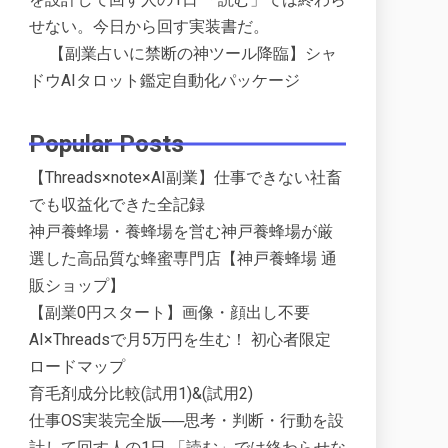
せない。今日から回す実装書だ。
【副業占いに禁断の神ツール降臨】シャ
ドウAIタロット鑑定自動化パッケージ
Popular Posts
【Threads×note×AI副業】仕事できない社畜
でも収益化できた全記録
神戸養蜂場・養蜂場を営む神戸養蜂場が厳
選した高品質な蜂蜜専門店【神戸養蜂場 通
販ショップ】
【副業0円スタート】画像・顔出し不要
AI×Threadsで月5万円を生む！ 初心者限定
ロードマップ
育毛剤成分比較(試用1)&(試用2)
仕事OS実装完全版──思考・判断・行動を設
計して回す人の1日 「読む」では終わらせな