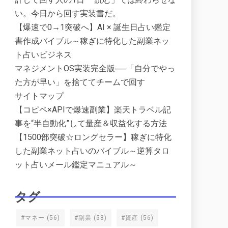
い。今日から回す実装書だ。
【爆速で0→1突破へ】AI × 誕生日占い鑑定
書作成バイブル～稼ぎに特化した副業ネッ
ト占いビジネス
マネジメントOS実装完全版──「自分でやっ
た方が早い」を捨ててチームで回す
サイトマップ
【コピペ×APIで爆速副業】楽天トラベル記
事を“半自動化”して量産＆収益化する方法
【1500部突破☆ロングセラー】稼ぎに特化
した副業ネット占いのバイブル～逆算タロ
ット占いメール鑑定マニュアル～
タグ
#マネー
(56)
#副業
(58)
#資産
(56)