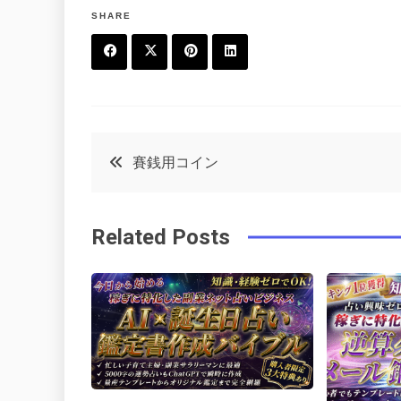
SHARE
F
T
P
L
a
w
in
in
c
it
t
k
投
賽銭用コイン
e
t
e
e
稿
b
e
r
d
Related Posts
o
r
e
in
ナ
o
s
ビ
k
t
ゲ
ー