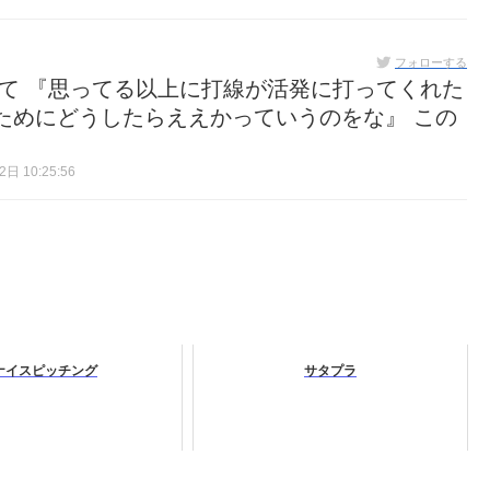
フォローする
いて 『思ってる以上に打線が活発に打ってくれた
ためにどうしたらええかっていうのをな』 この
日 10:25:56
ナイスピッチング
サタプラ