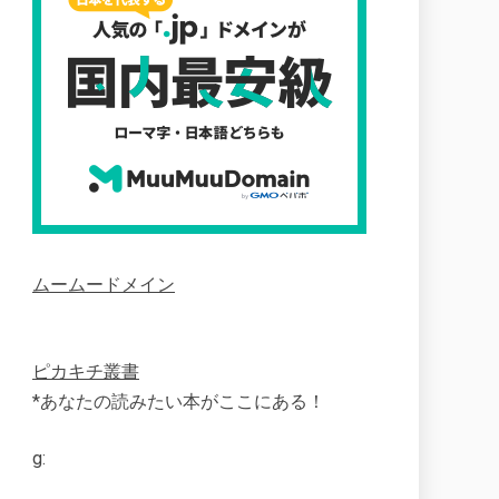
ムームードメイン
ピカキチ叢書
*あなたの読みたい本がここにある！
g: