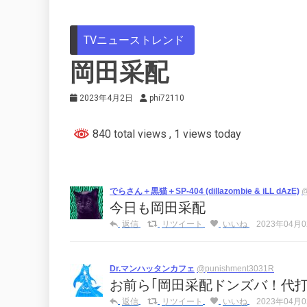
TVニューストレンド
岡田采配
2023年4月2日
phi72110
840 total views
, 1 views today
でらさん＋黒猫＋SP-404 (dillazombie & iLL dAzE)
@
今日も岡田采配
返信
リツイート
いいね
2023年04月02
Dr.マンハッタンカフェ
@punishment3031R
お前ら｢岡田采配ドンズバ！代打攻
返信
リツイート
いいね
2023年04月02