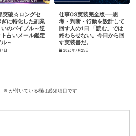
0部突破☆ロングセ
仕事OS実装完全版──思
稼ぎに特化した副業
考・判断・行動を設計して
占いのバイブル～逆
回す人の1日 「読む」では
ット占いメール鑑定
終わらせない。今日から回
アル～
す実装書だ。
月4日
2026年7月25日
。
※
が付いている欄は必須項目です