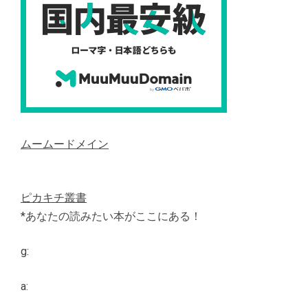
ムームードメイン
ピカキチ叢書
*あなたの読みたい本がここにある！
g:
a: