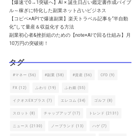
【爆速で0→1突破へ】AI × 誕生日占い鑑定書作成バイブ
ル～稼ぎに特化した副業ネット占いビジネス
【コピペ×APIで爆速副業】楽天トラベル記事を“半自動
化”して量産＆収益化する方法
副業初心者&挫折組のための【note×AIで回る仕組み】月
10万円の突破術！
タグ
#マネー
(56)
#副業
(58)
#資産
(56)
CFD
(9)
FX
(12)
ふわり
(19)
ふわ姫
(55)
イクオスEXプラス
(7)
エレコム
(34)
ゴルフ
(8)
スロット
(8)
チャップアップ
(17)
トレンド
(2131)
ニュース
(2130)
ノーブランド
(13)
ハゲ
(7)