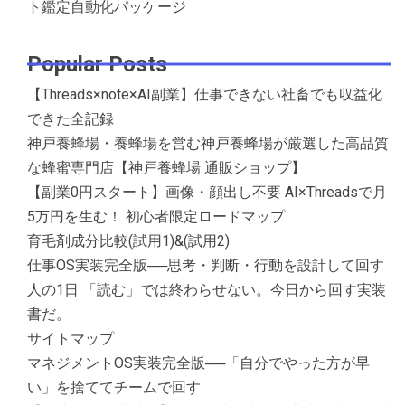
ト鑑定自動化パッケージ
Popular Posts
【Threads×note×AI副業】仕事できない社畜でも収益化
できた全記録
神戸養蜂場・養蜂場を営む神戸養蜂場が厳選した高品質
な蜂蜜専門店【神戸養蜂場 通販ショップ】
【副業0円スタート】画像・顔出し不要 AI×Threadsで月
5万円を生む！ 初心者限定ロードマップ
育毛剤成分比較(試用1)&(試用2)
仕事OS実装完全版──思考・判断・行動を設計して回す
人の1日 「読む」では終わらせない。今日から回す実装
書だ。
サイトマップ
マネジメントOS実装完全版──「自分でやった方が早
い」を捨ててチームで回す