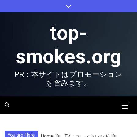
Skip
to
content
top-
smokes.org
PR：本サイトはプロモーション
を含みます。
You are Here
Home
TVニューストレンド