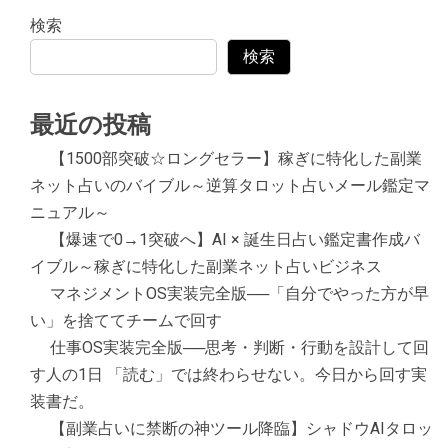
検索
検索
最近の投稿
【1500部突破☆ロングセラー】稼ぎに特化した副業
ネット占いのバイブル～逆算タロット占いメール鑑定マ
ニュアル～
【爆速で0→1突破へ】AI × 誕生日占い鑑定書作成バ
イブル～稼ぎに特化した副業ネット占いビジネス
マネジメントOS実装完全版──「自分でやった方が早
い」を捨ててチームで回す
仕事OS実装完全版──思考・判断・行動を設計して回
す人の1日 「読む」では終わらせない。今日から回す実
装書だ。
【副業占いに禁断の神ツール降臨】シャドウAIタロッ