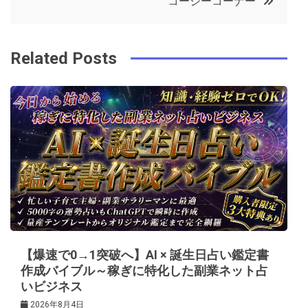
コージーコーナー
o
r
e
in
ナ
o
s
ビ
k
t
Related Posts
ゲ
ー
シ
ョ
ン
【爆速で0→1突破へ】AI × 誕生日占い鑑定書
作成バイブル～稼ぎに特化した副業ネット占
いビジネス
2026年8月4日