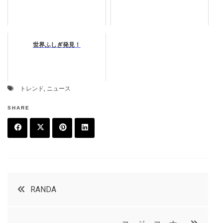
世界ふしぎ発見！
トレンド
,
ニュース
SHARE
F
T
P
L
a
w
in
in
c
it
t
k
投
RANDA
e
t
e
e
稿
b
e
r
d