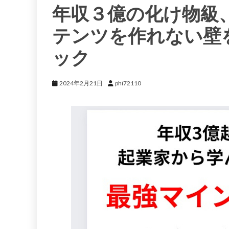
年収３億の化け物級
テンツを作れない壁
ック
2024年2月21日
phi72110