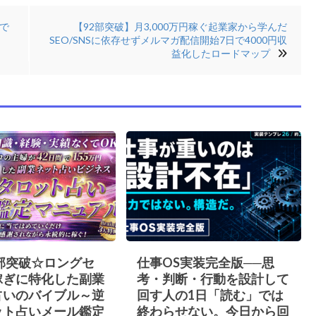
Iで
【92部突破】月3,000万円稼ぐ起業家から学んだ
SEO/SNSに依存せずメルマガ配信開始7日で4000円収
益化したロードマップ
0部突破☆ロングセ
仕事OS実装完全版──思
稼ぎに特化した副業
考・判断・行動を設計して
占いのバイブル～逆
回す人の1日「読む」では
ット占いメール鑑定
終わらせない。今日から回