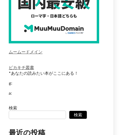
ムームードメイン
ピカキチ叢書
*あなたの読みたい本がここにある！
g:
a:
検索
検索
最近の投稿