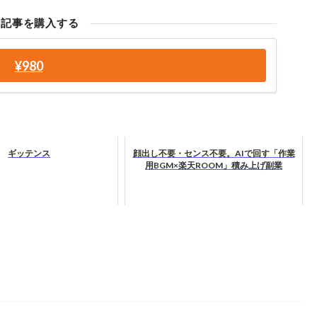
の記事を購入する
¥980
ギッテンス
顔出し不要・センス不要。AIで回す「作業
用BGM×楽天ROOM」積み上げ副業