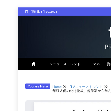
Skip
月曜日, 8月 10, 2026
to
content
P
TVニューストレンド
マネー・資
You are Here
Home
TVニューストレンド
年収３億の化け物級、起業家から学