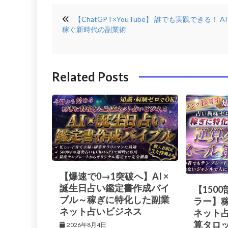
投
c
it
t
k
【ChatGPT×YouTube】 誰でも実践できる！ A
稿
e
t
e
e
稼ぐ新時代の副業術
ナ
b
e
r
di
ビ
o
r
e
n
ゲ
Related Posts
o
s
ー
k
t
シ
ョ
ン
【爆速で0→1突破へ】AI ×
誕生日占い鑑定書作成バイ
【150
ブル～稼ぎに特化した副業
ラー】
ネット占いビジネス
ネット
算タロ
2026年8月4日