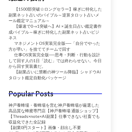
【1500部突破☆ロングセラー】稼ぎに特化した
副業ネット占いのバイブル～逆算タロット占いメ
ール鑑定マニュアル～
【爆速で0→1突破へ】AI × 誕生日占い鑑定書作
成バイブル～稼ぎに特化した副業ネット占いビジ
ネス
マネジメントOS実装完全版──「自分でやった
方が早い」を捨ててチームで回す
仕事OS実装完全版──思考・判断・行動を設計
して回す人の1日「読む」では終わらせない。今日
から回す実装書だ。
【副業占いに禁断の神ツール降臨】シャドウAI
タロット鑑定自動化パッケージ
Popular Posts
神戸養蜂場・養蜂場を営む神戸養蜂場が厳選した
高品質な蜂蜜専門店【神戸養蜂場 通販ショップ】
【Threads×note×AI副業】仕事できない社畜でも
収益化できた全記録
【副業0円スタート】画像・顔出し不要