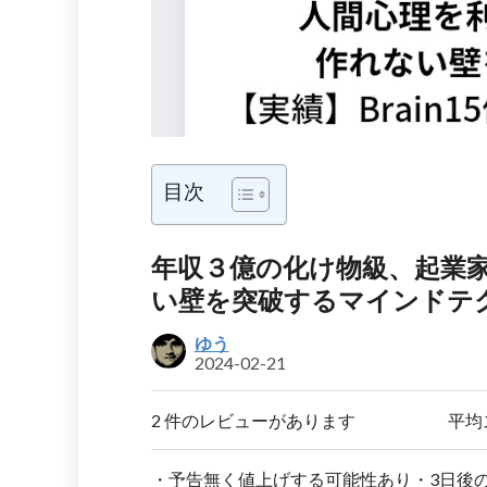
目次
年収３億の化け物級、起業
い壁を突破するマインドテ
ゆう
2024-02-21
2 件のレビューがあります
平均
・予告無く値上げする可能性あり・3日後の4