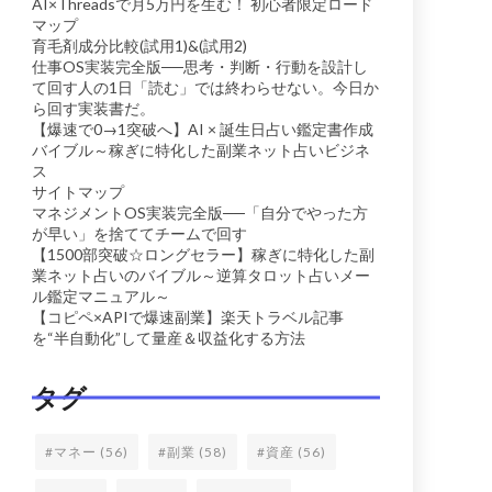
AI×Threadsで月5万円を生む！ 初心者限定ロード
マップ
育毛剤成分比較(試用1)&(試用2)
仕事OS実装完全版──思考・判断・行動を設計し
て回す人の1日「読む」では終わらせない。今日か
ら回す実装書だ。
【爆速で0→1突破へ】AI × 誕生日占い鑑定書作成
バイブル～稼ぎに特化した副業ネット占いビジネ
ス
サイトマップ
マネジメントOS実装完全版──「自分でやった方
が早い」を捨ててチームで回す
【1500部突破☆ロングセラー】稼ぎに特化した副
業ネット占いのバイブル～逆算タロット占いメー
ル鑑定マニュアル～
【コピペ×APIで爆速副業】楽天トラベル記事
を“半自動化”して量産＆収益化する方法
タグ
#マネー
(56)
#副業
(58)
#資産
(56)