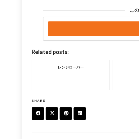
こ
Related posts:
レンジローバー
SHARE
F
T
Pi
Li
a
w
n
n