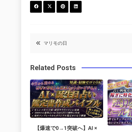
F
T
P
L
a
w
in
in
c
it
t
k
投
マリモの日
e
t
e
e
稿
b
e
r
d
Related Posts
o
r
e
in
ナ
o
s
ビ
k
t
ゲ
ー
【爆速で0→1突破へ】AI ×