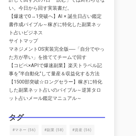
い。今日から回す実装書だ。
【爆速で0→1突破へ】AI × 誕生日占い鑑定
書作成バイブル～稼ぎに特化した副業ネッ
ト占いビジネス
サイトマップ
マネジメントOS実装完全版──「自分でやっ
た方が早い」を捨ててチームで回す
【コピペ×APIで爆速副業】楽天トラベル記
事を“半自動化”して量産＆収益化する方法
【1500部突破☆ロングセラー】稼ぎに特化
した副業ネット占いのバイブル～逆算タロ
ット占いメール鑑定マニュアル～
タグ
#マネー
(56)
#副業
(58)
#資産
(56)