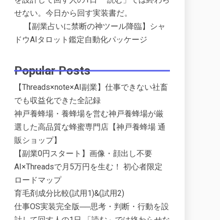
せない。今日から回す実装書だ。
【副業占いに禁断の神ツール降臨】シャ
ドウAIタロット鑑定自動化パッケージ
Popular Posts
【Threads×note×AI副業】仕事できない社畜
でも収益化できた全記録
神戸養蜂場・養蜂場を営む神戸養蜂場が厳
選した高品質な蜂蜜専門店【神戸養蜂場 通
販ショップ】
【副業0円スタート】画像・顔出し不要
AI×Threadsで月5万円を生む！ 初心者限定
ロードマップ
育毛剤成分比較(試用1)&(試用2)
仕事OS実装完全版──思考・判断・行動を設
計して回す人の1日 「読む」では終わらせな