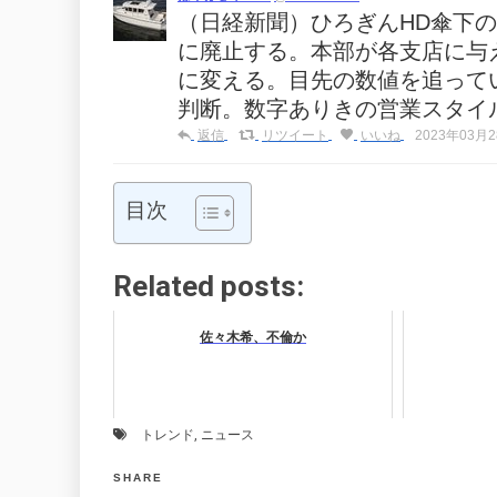
（日経新聞）ひろぎんHD傘下の
に廃止する。本部が各支店に与
に変える。目先の数値を追って
判断。数字ありきの営業スタイ
返信
リツイート
いいね
2023年03月28
目次
Related posts:
佐々木希、不倫か
トレンド
,
ニュース
SHARE