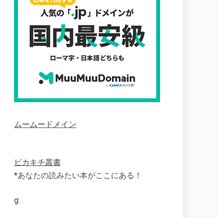
ムームードメイン
ピカキチ叢書
*あなたの読みたい本がここにある！
g: