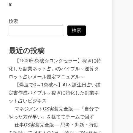
a:
検索
検索
最近の投稿
【1500部突破☆ロングセラー】稼ぎに特
化した副業ネット占いのバイブル～逆算タ
ロット占いメール鑑定マニュアル～
【爆速で0→1突破へ】AI × 誕生日占い鑑
定書作成バイブル～稼ぎに特化した副業ネ
ット占いビジネス
マネジメントOS実装完全版──「自分で
やった方が早い」を捨ててチームで回す
仕事OS実装完全版──思考・判断・行動
を設計して回す人の1日 「読む」では終わら