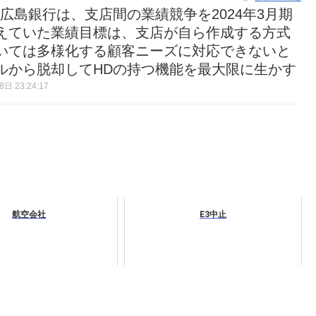
広島銀行は、支店間の業績競争を2024年3月期
えていた業績目標は、支店が自ら作成する方式
いては多様化する顧客ニーズに対応できないと
ルから脱却してHDの持つ機能を最大限に生かす
日 23:24:17
航空会社
E3中止