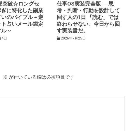
0部突破☆ロングセ
仕事OS実装完全版──思
稼ぎに特化した副業
考・判断・行動を設計して
占いのバイブル～逆
回す人の1日 「読む」では
ット占いメール鑑定
終わらせない。今日から回
アル～
す実装書だ。
月4日
2026年7月25日
。
※
が付いている欄は必須項目です