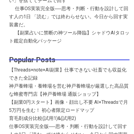
い」を捨ててチームで回す
仕事OS実装完全版──思考・判断・行動を設計して回
す人の1日 「読む」では終わらせない。今日から回す実
装書だ。
【副業占いに禁断の神ツール降臨】シャドウAIタロッ
ト鑑定自動化パッケージ
Popular Posts
【Threads×note×AI副業】仕事できない社畜でも収益化
できた全記録
神戸養蜂場・養蜂場を営む神戸養蜂場が厳選した高品質
な蜂蜜専門店【神戸養蜂場 通販ショップ】
【副業0円スタート】画像・顔出し不要 AI×Threadsで月
5万円を生む！ 初心者限定ロードマップ
育毛剤成分比較(試用1)&(試用2)
仕事OS実装完全版──思考・判断・行動を設計して回す