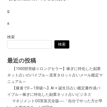
g:
a:
検索
検索
最近の投稿
【1500部突破☆ロングセラー】稼ぎに特化した副業
ネット占いのバイブル～逆算タロット占いメール鑑定マ
ニュアル～
【爆速で0→1突破へ】AI × 誕生日占い鑑定書作成バ
イブル～稼ぎに特化した副業ネット占いビジネス
マネジメントOS実装完全版──「自分でやった方が早