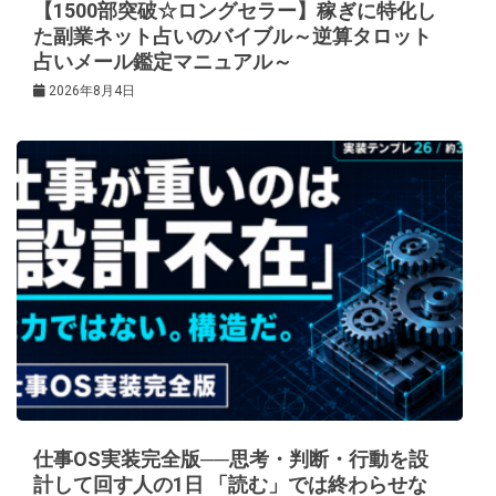
【1500部突破☆ロングセラー】稼ぎに特化し
た副業ネット占いのバイブル～逆算タロット
占いメール鑑定マニュアル～
2026年8月4日
仕事OS実装完全版──思考・判断・行動を設
計して回す人の1日 「読む」では終わらせな