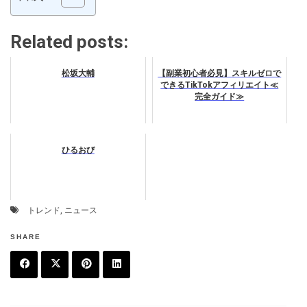
Related posts:
松坂大輔
【副業初心者必見】スキルゼロで
できるTikTokアフィリエイト≪
完全ガイド≫
ひるおび
トレンド
,
ニュース
SHARE
F
T
P
L