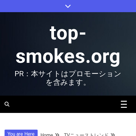
Skip
to
content
top-
smokes.org
PR：本サイトはプロモーション
を含みます。
You are Here
Home
TVニューストレンド