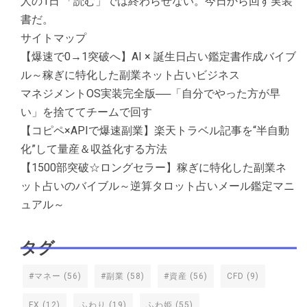
人の1日 「読む」では終わらせない。今日から回す実装
書だ。
サイトマップ
【爆速で0→1突破へ】AI × 誕生日占い鑑定書作成バイブ
ル～稼ぎに特化した副業ネット占いビジネス
マネジメントOS実装完全版──「自分でやった方が早
い」を捨ててチームで回す
【コピペ×APIで爆速副業】楽天トラベル記事を“半自動
化”して量産＆収益化する方法
【1500部突破☆ロングセラー】稼ぎに特化した副業ネ
ット占いのバイブル～逆算タロット占いメール鑑定マニ
ュアル～
タグ
#マネー
(56)
#副業
(58)
#資産
(56)
CFD
(9)
FX
(12)
ふわり
(19)
ふわ姫
(55)