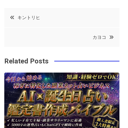
a
w
in
in
c
it
t
k
投
キントリヒ
e
t
e
e
稿
b
e
r
d
カヨコ
o
r
e
in
ナ
o
s
ビ
k
t
Related Posts
ゲ
ー
シ
ョ