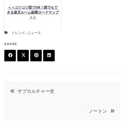
＜＜コツコツ型でOK！誰でもで
きる楽天ルーム副業ロードマップ
＞＞
トレンド
,
ニュース
SHARE
F
T
P
L
a
w
in
in
c
it
t
k
投
サブカルチャー史
e
t
e
e
稿
b
e
r
d
ノートン
o
r
e
in
ナ
o
s