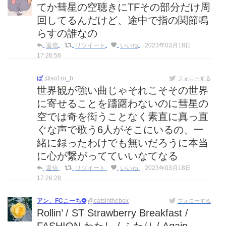
てか彗星の空聴きにTFその部分だけ周
回してるんだけど、途中で指の関節鳴
らすの誰なの
返信
リツイート
いいね
2023年03月18日
17:26:56
ぱ
@so1ro_b
フォローする
世界観が強い曲じゃそれこそその世界
に寄せることを躊躇わないのに彗星の
空では奇を衒うことなく素直に真っ直
ぐな声で歌う6人がそこにいるの、一
緒に録ったわけでも無いだろうに本当
に心が繋がってていいなてなる
返信
リツイート
いいね
2023年03月18日
17:26:28
アン、FCこーち⚽️
@catsinthebox
フォローする
Rollin’ / ST Strawberry Breakfast /