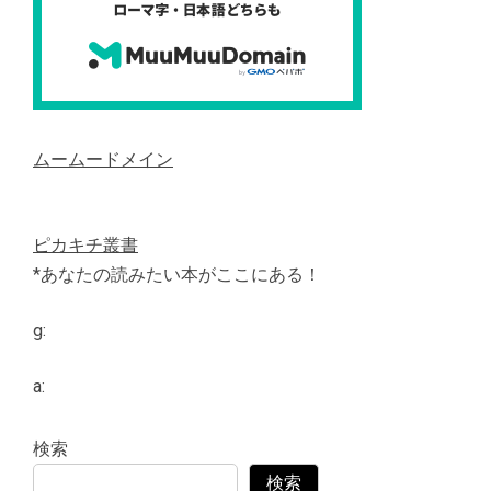
ムームードメイン
ピカキチ叢書
*あなたの読みたい本がここにある！
g:
a:
検索
検索