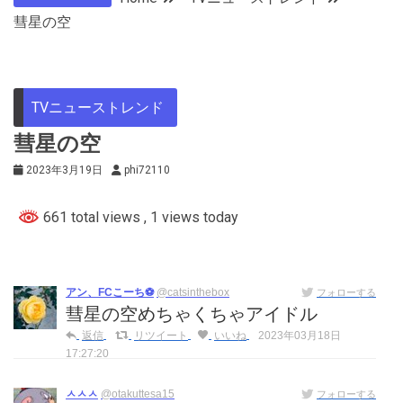
彗星の空
TVニューストレンド
彗星の空
2023年3月19日
phi72110
661 total views
, 1 views today
アン、FCこーち⚽️
@catsinthebox
フォローする
彗星の空めちゃくちゃアイドル
返信
リツイート
いいね
2023年03月18日
17:27:20
ㅅㅅㅅ
@otakuttesa15
フォローする