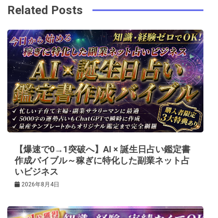
ビ
k
t
Related Posts
ゲ
ー
シ
ョ
ン
【爆速で0→1突破へ】AI × 誕生日占い鑑定書
作成バイブル～稼ぎに特化した副業ネット占
いビジネス
2026年8月4日