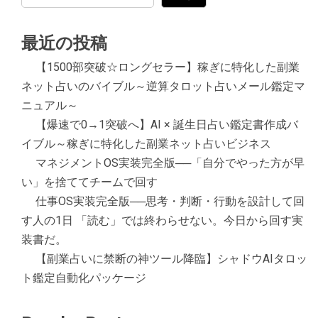
最近の投稿
【1500部突破☆ロングセラー】稼ぎに特化した副業
ネット占いのバイブル～逆算タロット占いメール鑑定マ
ニュアル～
【爆速で0→1突破へ】AI × 誕生日占い鑑定書作成バ
イブル～稼ぎに特化した副業ネット占いビジネス
マネジメントOS実装完全版──「自分でやった方が早
い」を捨ててチームで回す
仕事OS実装完全版──思考・判断・行動を設計して回
す人の1日 「読む」では終わらせない。今日から回す実
装書だ。
【副業占いに禁断の神ツール降臨】シャドウAIタロッ
ト鑑定自動化パッケージ