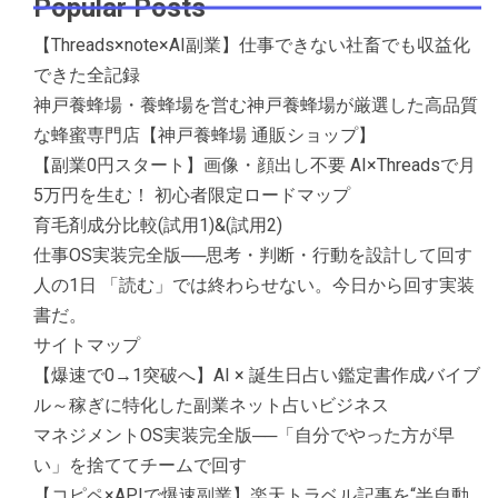
Popular Posts
【Threads×note×AI副業】仕事できない社畜でも収益化
できた全記録
神戸養蜂場・養蜂場を営む神戸養蜂場が厳選した高品質
な蜂蜜専門店【神戸養蜂場 通販ショップ】
【副業0円スタート】画像・顔出し不要 AI×Threadsで月
5万円を生む！ 初心者限定ロードマップ
育毛剤成分比較(試用1)&(試用2)
仕事OS実装完全版──思考・判断・行動を設計して回す
人の1日 「読む」では終わらせない。今日から回す実装
書だ。
サイトマップ
【爆速で0→1突破へ】AI × 誕生日占い鑑定書作成バイブ
ル～稼ぎに特化した副業ネット占いビジネス
マネジメントOS実装完全版──「自分でやった方が早
い」を捨ててチームで回す
【コピペ×APIで爆速副業】楽天トラベル記事を“半自動