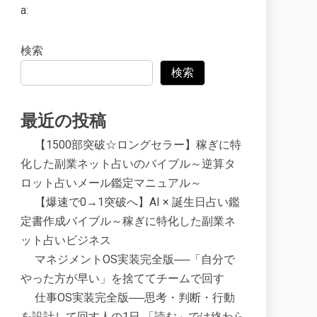
a:
検索
検索
最近の投稿
【1500部突破☆ロングセラー】稼ぎに特
化した副業ネット占いのバイブル～逆算タ
ロット占いメール鑑定マニュアル～
【爆速で0→1突破へ】AI × 誕生日占い鑑
定書作成バイブル～稼ぎに特化した副業ネ
ット占いビジネス
マネジメントOS実装完全版──「自分で
やった方が早い」を捨ててチームで回す
仕事OS実装完全版──思考・判断・行動
を設計して回す人の1日 「読む」では終わら