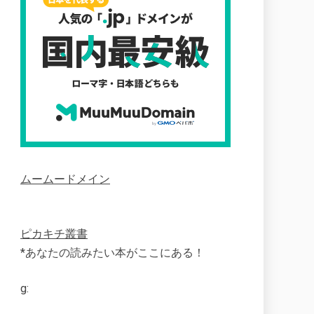
ムームードメイン
ピカキチ叢書
*あなたの読みたい本がここにある！
g: