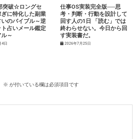
0部突破☆ロングセ
仕事OS実装完全版──思
稼ぎに特化した副業
考・判断・行動を設計して
占いのバイブル～逆
回す人の1日 「読む」では
ット占いメール鑑定
終わらせない。今日から回
アル～
す実装書だ。
月4日
2026年7月25日
。
※
が付いている欄は必須項目です