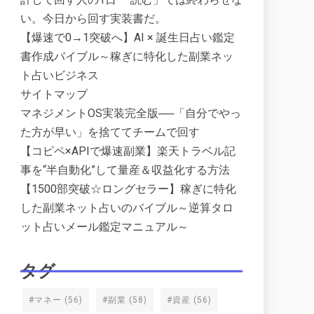
い。今日から回す実装書だ。
【爆速で0→1突破へ】AI × 誕生日占い鑑定
書作成バイブル～稼ぎに特化した副業ネッ
ト占いビジネス
サイトマップ
マネジメントOS実装完全版──「自分でやっ
た方が早い」を捨ててチームで回す
【コピペ×APIで爆速副業】楽天トラベル記
事を“半自動化”して量産＆収益化する方法
【1500部突破☆ロングセラー】稼ぎに特化
した副業ネット占いのバイブル～逆算タロ
ット占いメール鑑定マニュアル～
タグ
#マネー
(56)
#副業
(58)
#資産
(56)