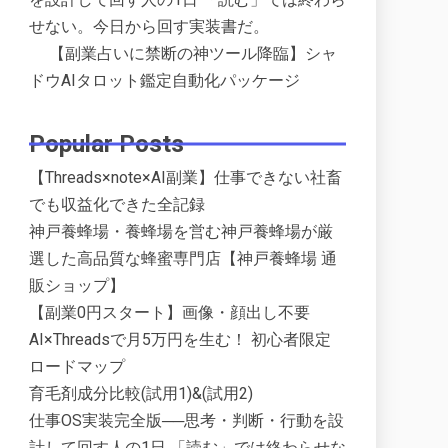
せない。今日から回す実装書だ。
【副業占いに禁断の神ツール降臨】シャ
ドウAIタロット鑑定自動化パッケージ
Popular Posts
【Threads×note×AI副業】仕事できない社畜
でも収益化できた全記録
神戸養蜂場・養蜂場を営む神戸養蜂場が厳
選した高品質な蜂蜜専門店【神戸養蜂場 通
販ショップ】
【副業0円スタート】画像・顔出し不要
AI×Threadsで月5万円を生む！ 初心者限定
ロードマップ
育毛剤成分比較(試用1)&(試用2)
仕事OS実装完全版──思考・判断・行動を設
計して回す人の1日 「読む」では終わらせな