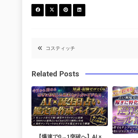
F
T
P
L
a
w
in
in
c
it
t
k
投
コスティッチ
e
t
e
e
稿
b
e
r
d
Related Posts
o
r
e
in
ナ
o
s
ビ
k
t
ゲ
ー
【爆速で0→1突破へ】AI ×