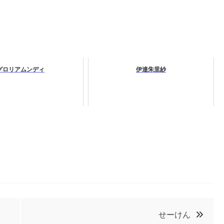
グロリアムンディ
伊達朱里紗
せーけん