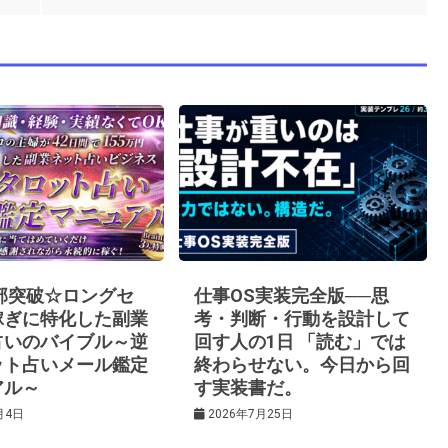
0部突破☆ロングセ
仕事OS実装完全版──思
稼ぎに特化した副業
考・判断・行動を設計して
占いのバイブル～逆
回す人の1日 「読む」では
ット占いメール鑑定
終わらせない。今日から回
アル～
す実装書だ。
月4日
2026年7月25日