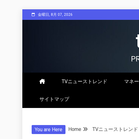
Skip
金曜日, 8月 07, 2026
to
content
P
TVニューストレンド
マネー
サイトマップ
Home
TVニューストレンド
You are Here