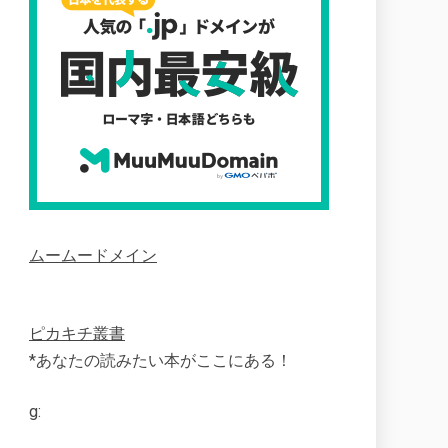
ムームードメイン
ピカキチ叢書
*あなたの読みたい本がここにある！
g: