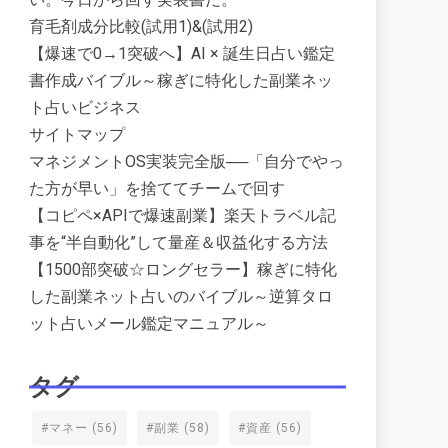
育毛剤成分比較(試用1)&(試用2)
【爆速で0→1突破へ】AI × 誕生日占い鑑定
書作成バイブル～稼ぎに特化した副業ネッ
ト占いビジネス
サイトマップ
マネジメントOS実装完全版──「自分でやっ
た方が早い」を捨ててチームで回す
【コピペ×APIで爆速副業】楽天トラベル記
事を“半自動化”して量産＆収益化する方法
【1500部突破☆ロングセラー】稼ぎに特化
した副業ネット占いのバイブル～逆算タロ
ット占いメール鑑定マニュアル～
タグ
#マネー
(56)
#副業
(58)
#資産
(56)