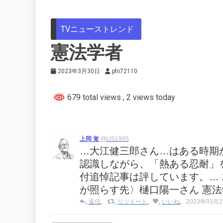
TVニューストレンド
憲法学者
2023年3月30日
phi72110
679 total views
, 2 views today
上岡 覚
@US1955
…大江健三郎さん…はある時期
認識しながら、「熱ある忍耐」
付追悼記事は評しています。… 20
が照らす先〉樋口陽一さん 憲
返信
リツイート
いいね
2023年03月29