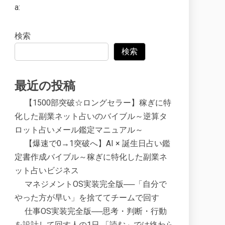
a:
検索
検索
最近の投稿
【1500部突破☆ロングセラー】稼ぎに特
化した副業ネット占いのバイブル～逆算タ
ロット占いメール鑑定マニュアル～
【爆速で0→1突破へ】AI × 誕生日占い鑑
定書作成バイブル～稼ぎに特化した副業ネ
ット占いビジネス
マネジメントOS実装完全版──「自分で
やった方が早い」を捨ててチームで回す
仕事OS実装完全版──思考・判断・行動
を設計して回す人の1日 「読む」では終わら