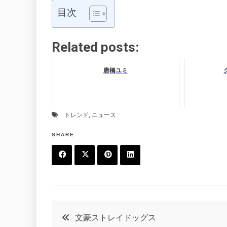
目次
Related posts:
唐橋ユミ
トレンド
,
ニュース
SHARE
F
T
P
L
a
w
in
in
c
it
t
k
投
文豪ストレイドッグス
e
t
e
e