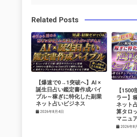
稿
b
e
r
d
Related Posts
o
r
e
in
ナ
o
s
ビ
k
t
ゲ
ー
【爆速で0→1突破へ】AI ×
シ
誕生日占い鑑定書作成バイ
【150
ブル～稼ぎに特化した副業
ラー】
ネット占いビジネス
ネット
ョ
算タロ
2026年8月4日
マニュ
ン
2026年8