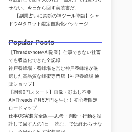
せない。今日から回す実装書だ。
【副業占いに禁断の神ツール降臨】シャ
ドウAIタロット鑑定自動化パッケージ
Popular Posts
【Threads×note×AI副業】仕事できない社畜
でも収益化できた全記録
神戸養蜂場・養蜂場を営む神戸養蜂場が厳
選した高品質な蜂蜜専門店【神戸養蜂場 通
販ショップ】
【副業0円スタート】画像・顔出し不要
AI×Threadsで月5万円を生む！ 初心者限定
ロードマップ
仕事OS実装完全版──思考・判断・行動を設
計して回す人の1日 「読む」では終わらせな
い。今日から回す実装書だ。