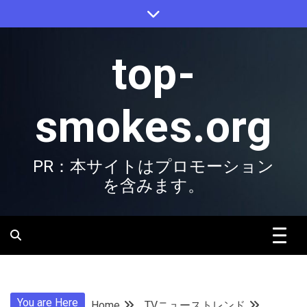
Skip
to
content
top-
smokes.org
PR：本サイトはプロモーション
を含みます。
You are Here
Home
TVニューストレンド