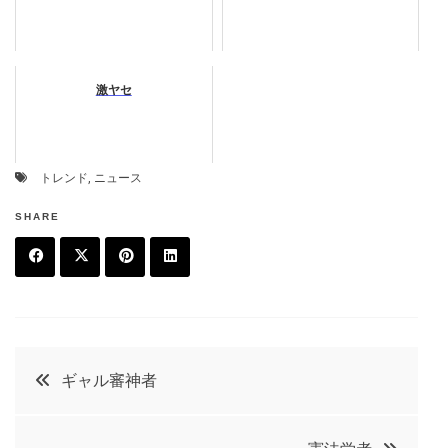
激ヤセ
トレンド
,
ニュース
SHARE
F
T
P
L
a
w
in
in
c
it
t
k
投
ギャル審神者
e
t
e
e
稿
b
e
r
d