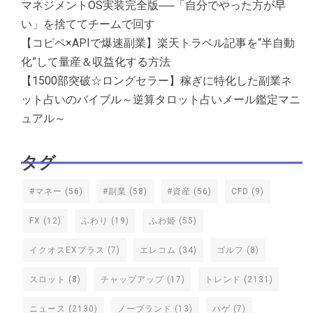
マネジメントOS実装完全版──「自分でやった方が早
い」を捨ててチームで回す
【コピペ×APIで爆速副業】楽天トラベル記事を“半自動
化”して量産＆収益化する方法
【1500部突破☆ロングセラー】稼ぎに特化した副業ネ
ット占いのバイブル～逆算タロット占いメール鑑定マニ
ュアル～
タグ
#マネー
(56)
#副業
(58)
#資産
(56)
CFD
(9)
FX
(12)
ふわり
(19)
ふわ姫
(55)
イクオスEXプラス
(7)
エレコム
(34)
ゴルフ
(8)
スロット
(8)
チャップアップ
(17)
トレンド
(2131)
ニュース
(2130)
ノーブランド
(13)
ハゲ
(7)