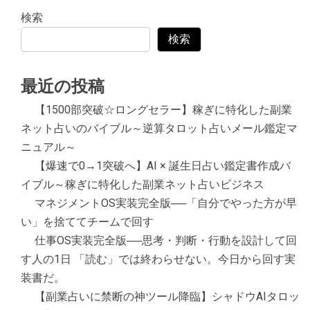
検索
検索
最近の投稿
【1500部突破☆ロングセラー】稼ぎに特化した副業
ネット占いのバイブル～逆算タロット占いメール鑑定マ
ニュアル～
【爆速で0→1突破へ】AI × 誕生日占い鑑定書作成バ
イブル～稼ぎに特化した副業ネット占いビジネス
マネジメントOS実装完全版──「自分でやった方が早
い」を捨ててチームで回す
仕事OS実装完全版──思考・判断・行動を設計して回
す人の1日 「読む」では終わらせない。今日から回す実
装書だ。
【副業占いに禁断の神ツール降臨】シャドウAIタロッ