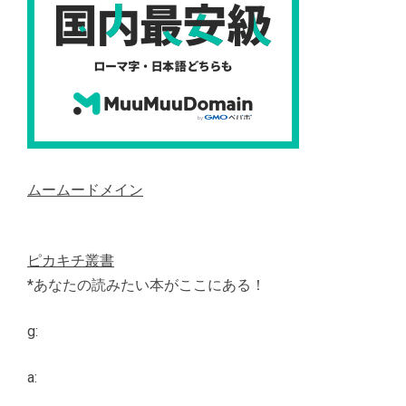
ムームードメイン
ピカキチ叢書
*あなたの読みたい本がここにある！
g:
a: