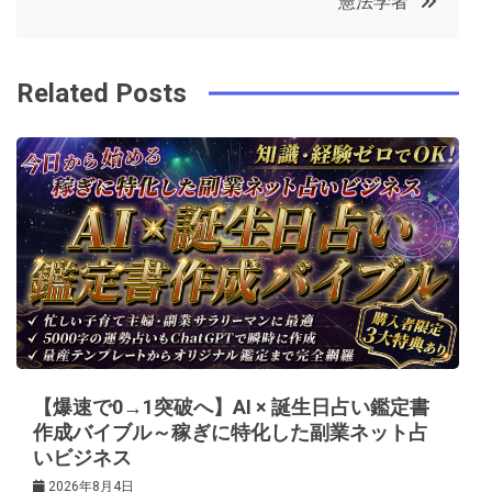
憲法学者
o
r
e
in
ナ
o
s
ビ
k
t
Related Posts
ゲ
ー
シ
ョ
ン
【爆速で0→1突破へ】AI × 誕生日占い鑑定書
作成バイブル～稼ぎに特化した副業ネット占
いビジネス
2026年8月4日