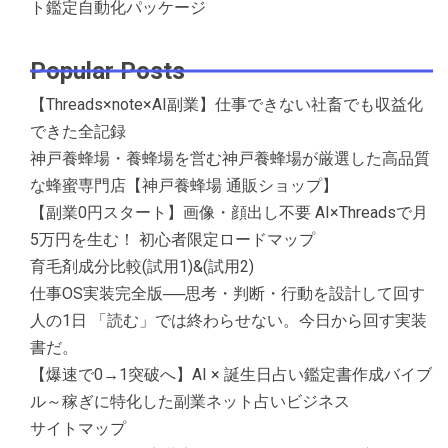
ト鑑定自動化パッケージ
Popular Posts
【Threads×note×AI副業】仕事できない社畜でも収益化
できた全記録
神戸養蜂場・養蜂場を営む神戸養蜂場が厳選した高品質
な蜂蜜専門店【神戸養蜂場 通販ショップ】
【副業0円スタート】画像・顔出し不要 AI×Threadsで月
5万円を生む！ 初心者限定ロードマップ
育毛剤成分比較(試用1)&(試用2)
仕事OS実装完全版──思考・判断・行動を設計して回す
人の1日 「読む」では終わらせない。今日から回す実装
書だ。
【爆速で0→1突破へ】AI × 誕生日占い鑑定書作成バイブ
ル～稼ぎに特化した副業ネット占いビジネス
サイトマップ