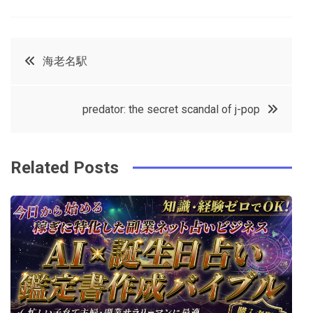
a
w
in
in
c
it
t
k
投
海老名駅
e
t
e
e
稿
b
e
r
d
predator: the secret scandal of j-pop
o
r
e
in
ナ
o
s
ビ
k
t
Related Posts
ゲ
ー
シ