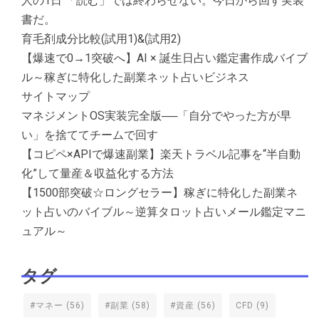
人の1日 「読む」では終わらせない。今日から回す実装
書だ。
育毛剤成分比較(試用1)&(試用2)
【爆速で0→1突破へ】AI × 誕生日占い鑑定書作成バイブ
ル～稼ぎに特化した副業ネット占いビジネス
サイトマップ
マネジメントOS実装完全版──「自分でやった方が早
い」を捨ててチームで回す
【コピペ×APIで爆速副業】楽天トラベル記事を“半自動
化”して量産＆収益化する方法
【1500部突破☆ロングセラー】稼ぎに特化した副業ネ
ット占いのバイブル～逆算タロット占いメール鑑定マニ
ュアル～
タグ
#マネー
(56)
#副業
(58)
#資産
(56)
CFD
(9)