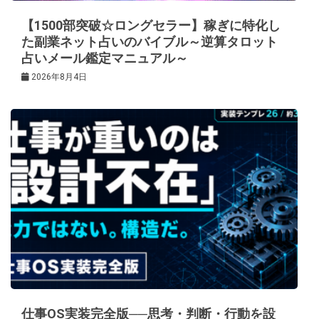
【1500部突破☆ロングセラー】稼ぎに特化し
た副業ネット占いのバイブル～逆算タロット
占いメール鑑定マニュアル～
2026年8月4日
仕事OS実装完全版──思考・判断・行動を設