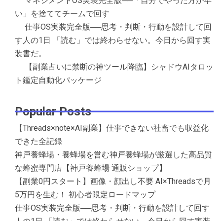
マネジメントOS実装完全版──「自分でやった方が早
い」を捨ててチームで回す
仕事OS実装完全版──思考・判断・行動を設計して回
す人の1日 「読む」では終わらせない。今日から回す実
装書だ。
【副業占いに禁断の神ツール降臨】シャドウAIタロッ
ト鑑定自動化パッケージ
Popular Posts
【Threads×note×AI副業】仕事できない社畜でも収益化
できた全記録
神戸養蜂場・養蜂場を営む神戸養蜂場が厳選した高品質
な蜂蜜専門店【神戸養蜂場 通販ショップ】
【副業0円スタート】画像・顔出し不要 AI×Threadsで月
5万円を生む！ 初心者限定ロードマップ
仕事OS実装完全版──思考・判断・行動を設計して回す