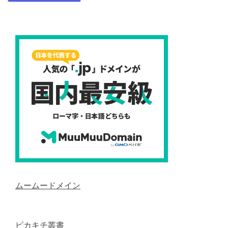
ムームードメイン
ピカキチ叢書