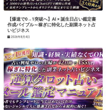
ョ
ン
【爆速で0→1突破へ】AI × 誕生日占い鑑定書
作成バイブル～稼ぎに特化した副業ネット占
いビジネス
2026年8月4日