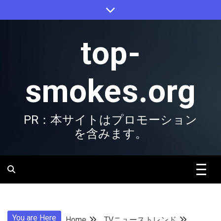
Skip
to
content
top-
smokes.org
PR：本サイトはプロモーション
を含みます。
You are Here
Home
TVニューストレンド