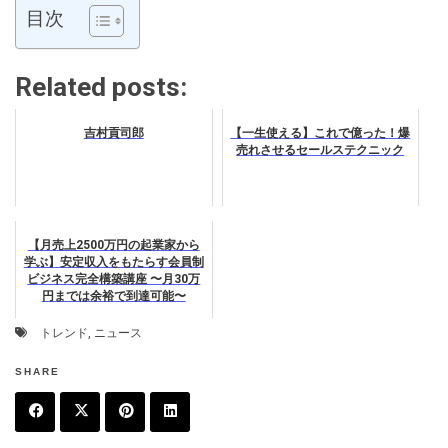
目次
Related posts:
吉村貢司郎
【一生使える】これで億った！爆
売れさせるセールステクニック
【月売上2500万円の起業家から
学ぶ】安定収入をもたらす会員制
ビジネス完全構築講座 〜月30万
円までは余裕で到達可能〜
トレンド
,
ニュース
SHARE
F
T
P
L