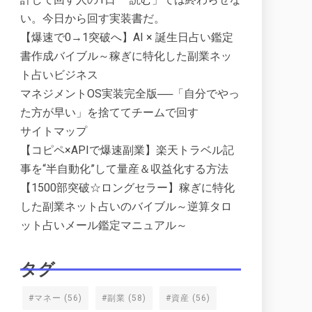
い。今日から回す実装書だ。
【爆速で0→1突破へ】AI × 誕生日占い鑑定
書作成バイブル～稼ぎに特化した副業ネッ
ト占いビジネス
マネジメントOS実装完全版──「自分でやっ
た方が早い」を捨ててチームで回す
サイトマップ
【コピペ×APIで爆速副業】楽天トラベル記
事を“半自動化”して量産＆収益化する方法
【1500部突破☆ロングセラー】稼ぎに特化
した副業ネット占いのバイブル～逆算タロ
ット占いメール鑑定マニュアル～
タグ
#マネー
(56)
#副業
(58)
#資産
(56)