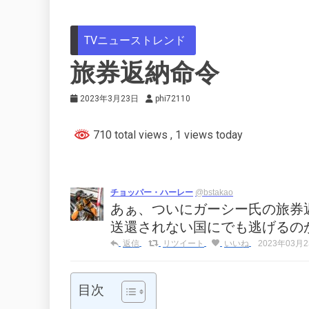
TVニューストレンド
旅券返納命令
2023年3月23日
phi72110
710 total views
, 1 views today
チョッパー・ハーレー
@bstakao
あぁ、ついにガーシー氏の旅券返
送還されない国にでも逃げるの
返信
リツイート
いいね
2023年03月23
目次