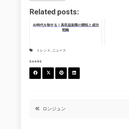
Related posts:
AI時代を制する！高収益副業の開拓と成功
戦略
トレンド
,
ニュース
SHARE
F
T
P
L
a
w
in
in
c
it
t
k
投
ロンジュン
e
t
e
e
稿
b
e
r
d