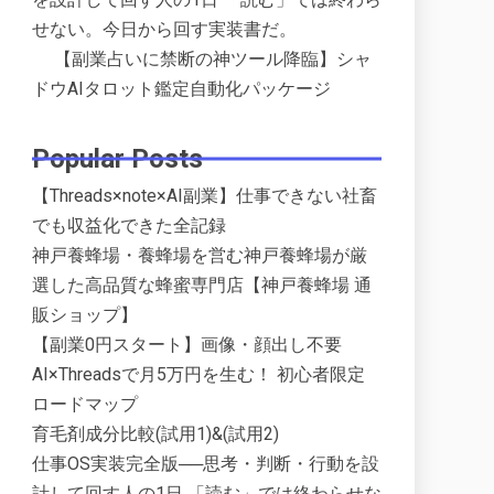
せない。今日から回す実装書だ。
【副業占いに禁断の神ツール降臨】シャ
ドウAIタロット鑑定自動化パッケージ
Popular Posts
【Threads×note×AI副業】仕事できない社畜
でも収益化できた全記録
神戸養蜂場・養蜂場を営む神戸養蜂場が厳
選した高品質な蜂蜜専門店【神戸養蜂場 通
販ショップ】
【副業0円スタート】画像・顔出し不要
AI×Threadsで月5万円を生む！ 初心者限定
ロードマップ
育毛剤成分比較(試用1)&(試用2)
仕事OS実装完全版──思考・判断・行動を設
計して回す人の1日 「読む」では終わらせな