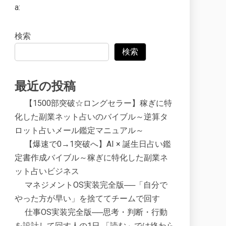
a:
検索
検索
最近の投稿
【1500部突破☆ロングセラー】稼ぎに特
化した副業ネット占いのバイブル～逆算タ
ロット占いメール鑑定マニュアル～
【爆速で0→1突破へ】AI × 誕生日占い鑑
定書作成バイブル～稼ぎに特化した副業ネ
ット占いビジネス
マネジメントOS実装完全版──「自分で
やった方が早い」を捨ててチームで回す
仕事OS実装完全版──思考・判断・行動
を設計して回す人の1日 「読む」では終わら