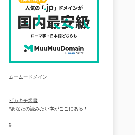
ムームードメイン
ピカキチ叢書
*あなたの読みたい本がここにある！
g: