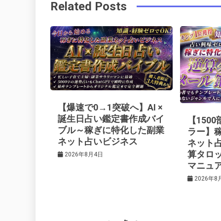
Related Posts
o
r
e
in
ナ
o
s
ビ
k
t
ゲ
ー
【爆速で0→1突破へ】AI ×
シ
誕生日占い鑑定書作成バイ
【150
ブル～稼ぎに特化した副業
ラー】
ネット占いビジネス
ネット
ョ
算タロ
2026年8月4日
マニュ
ン
2026年8