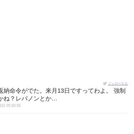
フォローする
納命令がでた。来月13日ですってわよ。 強制
かね？レバノンとか…
日 05:30:35