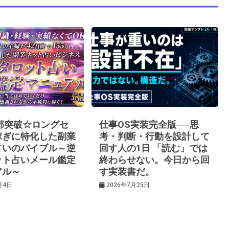
0部突破☆ロングセ
仕事OS実装完全版──思
稼ぎに特化した副業
考・判断・行動を設計して
占いのバイブル～逆
回す人の1日 「読む」では
ット占いメール鑑定
終わらせない。今日から回
アル～
す実装書だ。
月4日
2026年7月25日