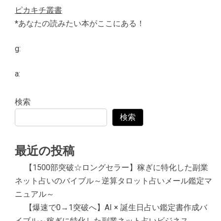
ピカキチ叢書
*あなたの読みたい本がここにある！
g:
a:
検索
検索
最近の投稿
【1500部突破☆ロングセラー】稼ぎに特化した副業
ネット占いのバイブル～逆算タロット占いメール鑑定マ
ニュアル～
【爆速で0→1突破へ】AI × 誕生日占い鑑定書作成バ
イブル～稼ぎに特化した副業ネット占いビジネス