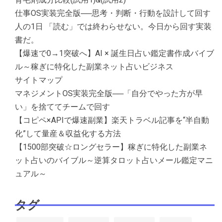
仕事OS実装完全版──思考・判断・行動を設計して回す
人の1日 「読む」では終わらせない。今日から回す実装
書だ。
【爆速で0→1突破へ】AI × 誕生日占い鑑定書作成バイブ
ル～稼ぎに特化した副業ネット占いビジネス
サイトマップ
マネジメントOS実装完全版──「自分でやった方が早
い」を捨ててチームで回す
【コピペ×APIで爆速副業】楽天トラベル記事を“半自動
化”して量産＆収益化する方法
【1500部突破☆ロングセラー】稼ぎに特化した副業ネ
ット占いのバイブル～逆算タロット占いメール鑑定マニ
ュアル～
タグ