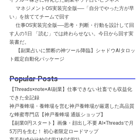
マネジメントOS実装完全版──「自分でやった方が早
い」を捨ててチームで回す
仕事OS実装完全版──思考・判断・行動を設計して回
す人の1日 「読む」では終わらせない。今日から回す実
装書だ。
【副業占いに禁断の神ツール降臨】シャドウAIタロッ
ト鑑定自動化パッケージ
Popular Posts
【Threads×note×AI副業】仕事できない社畜でも収益化
できた全記録
神戸養蜂場・養蜂場を営む神戸養蜂場が厳選した高品質
な蜂蜜専門店【神戸養蜂場 通販ショップ】
【副業0円スタート】画像・顔出し不要 AI×Threadsで月
5万円を生む！ 初心者限定ロードマップ
育毛剤成分比較(試用1)&(試用2)