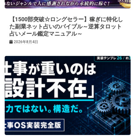
【1500部突破☆ロングセラー】稼ぎに特化し
た副業ネット占いのバイブル～逆算タロット
占いメール鑑定マニュアル～
2026年8月4日