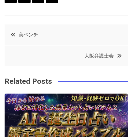
F
T
P
L
a
w
in
in
c
it
t
k
投
美ベンチ
e
t
e
e
稿
b
e
r
d
大阪弁護士会
o
r
e
in
ナ
o
s
ビ
k
t
Related Posts
ゲ
ー
シ