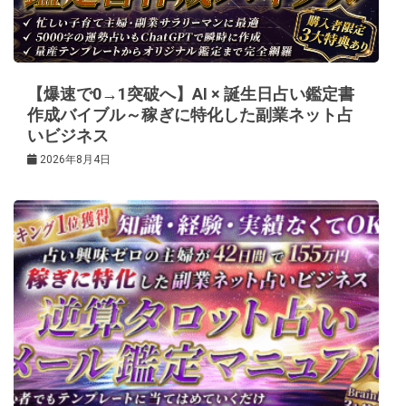
ョ
ン
【爆速で0→1突破へ】AI × 誕生日占い鑑定書
作成バイブル～稼ぎに特化した副業ネット占
いビジネス
2026年8月4日