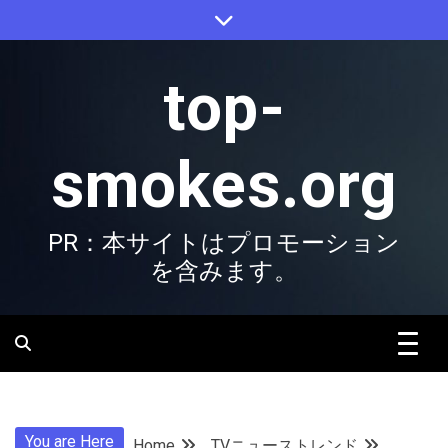
Skip
to
content
top-
smokes.org
PR：本サイトはプロモーション
を含みます。
You are Here
Home
TVニューストレンド