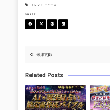
トレンド
,
ニュース
SHARE
F
T
P
L
a
w
in
in
c
it
t
k
投
米津玄師
e
t
e
e
稿
b
e
r
d
Related Posts
o
r
e
in
ナ
o
s
ビ
k
t
ゲ