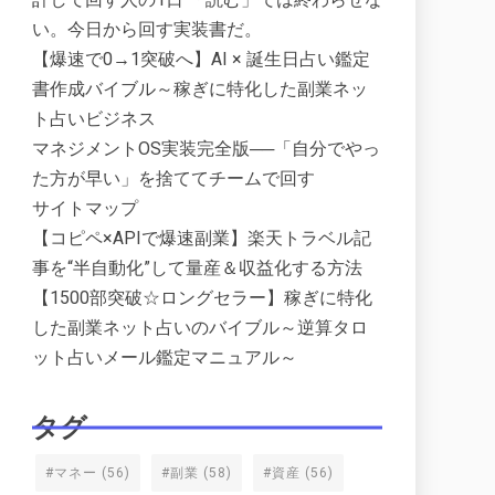
い。今日から回す実装書だ。
【爆速で0→1突破へ】AI × 誕生日占い鑑定
書作成バイブル～稼ぎに特化した副業ネッ
ト占いビジネス
マネジメントOS実装完全版──「自分でやっ
た方が早い」を捨ててチームで回す
サイトマップ
【コピペ×APIで爆速副業】楽天トラベル記
事を“半自動化”して量産＆収益化する方法
【1500部突破☆ロングセラー】稼ぎに特化
した副業ネット占いのバイブル～逆算タロ
ット占いメール鑑定マニュアル～
タグ
#マネー
(56)
#副業
(58)
#資産
(56)