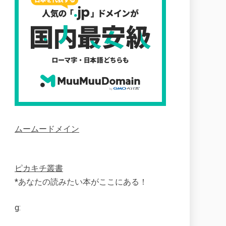
ムームードメイン
ピカキチ叢書
*あなたの読みたい本がここにある！
g: