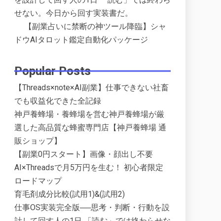
せない。今日から回す実装書だ。
【副業占いに禁断の神ツール降臨】シャ
ドウAIタロット鑑定自動化パッケージ
Popular Posts
【Threads×note×AI副業】仕事できない社畜
でも収益化できた全記録
神戸養蜂場・養蜂場を営む神戸養蜂場が厳
選した高品質な蜂蜜専門店【神戸養蜂場 通
販ショップ】
【副業0円スタート】画像・顔出し不要
AI×Threadsで月5万円を生む！ 初心者限定
ロードマップ
育毛剤成分比較(試用1)&(試用2)
仕事OS実装完全版──思考・判断・行動を設
計して回す人の1日 「読む」では終わらせな