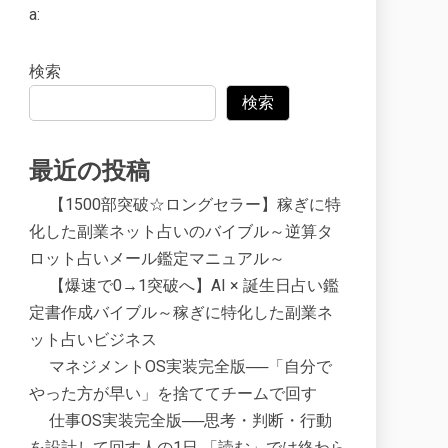
a:
検索
検索
最近の投稿
【1500部突破☆ロングセラー】稼ぎに特
化した副業ネット占いのバイブル～逆算タ
ロット占いメール鑑定マニュアル～
【爆速で0→1突破へ】AI × 誕生日占い鑑
定書作成バイブル～稼ぎに特化した副業ネ
ット占いビジネス
マネジメントOS実装完全版──「自分で
やった方が早い」を捨ててチームで回す
仕事OS実装完全版──思考・判断・行動
を設計して回す人の1日 「読む」では終わら