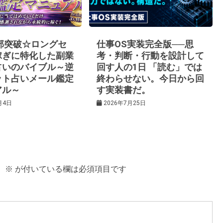
0部突破☆ロングセ
仕事OS実装完全版──思
稼ぎに特化した副業
考・判断・行動を設計して
占いのバイブル～逆
回す人の1日 「読む」では
ット占いメール鑑定
終わらせない。今日から回
アル～
す実装書だ。
月4日
2026年7月25日
。
※
が付いている欄は必須項目です