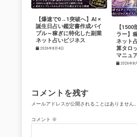
ー
【爆速で0→1突破へ】AI ×
シ
誕生日占い鑑定書作成バイ
【150
ブル～稼ぎに特化した副業
ラー】
ネット占いビジネス
ネット
ョ
算タロ
2026年8月4日
マニュ
ン
2026年8
コメントを残す
メールアドレスが公開されることはありません
コメント
※