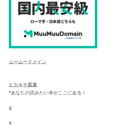
ムームードメイン
ピカキチ叢書
*あなたの読みたい本がここにある！
g:
a: