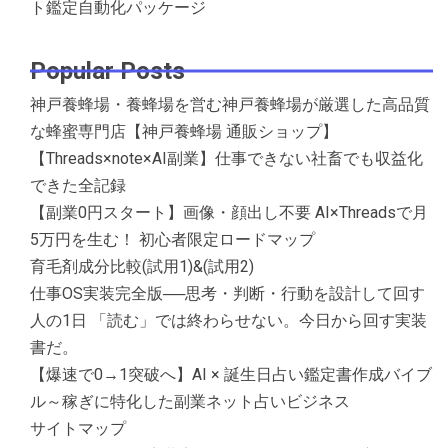
ト鑑定自動化パッケージ
Popular Posts
神戸養蜂場・養蜂場を営む神戸養蜂場が厳選した高品質
な蜂蜜専門店【神戸養蜂場 通販ショップ】
【Threads×note×AI副業】仕事できない社畜でも収益化
できた全記録
【副業0円スタート】画像・顔出し不要 AI×Threadsで月
5万円を生む！ 初心者限定ロードマップ
育毛剤成分比較(試用1)&(試用2)
仕事OS実装完全版──思考・判断・行動を設計して回す
人の1日 「読む」では終わらせない。今日から回す実装
書だ。
【爆速で0→1突破へ】AI × 誕生日占い鑑定書作成バイブ
ル～稼ぎに特化した副業ネット占いビジネス
サイトマップ