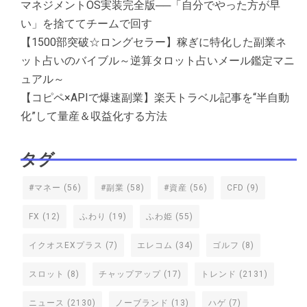
マネジメントOS実装完全版──「自分でやった方が早
い」を捨ててチームで回す
【1500部突破☆ロングセラー】稼ぎに特化した副業ネ
ット占いのバイブル～逆算タロット占いメール鑑定マニ
ュアル～
【コピペ×APIで爆速副業】楽天トラベル記事を“半自動
化”して量産＆収益化する方法
タグ
#マネー
(56)
#副業
(58)
#資産
(56)
CFD
(9)
FX
(12)
ふわり
(19)
ふわ姫
(55)
イクオスEXプラス
(7)
エレコム
(34)
ゴルフ
(8)
スロット
(8)
チャップアップ
(17)
トレンド
(2131)
ニュース
(2130)
ノーブランド
(13)
ハゲ
(7)