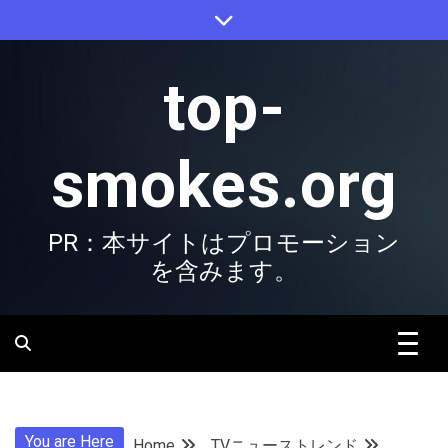
Skip
to
content
top-
smokes.org
PR：本サイトはプロモーション
を含みます。
You are Here
Home
TVニューストレンド