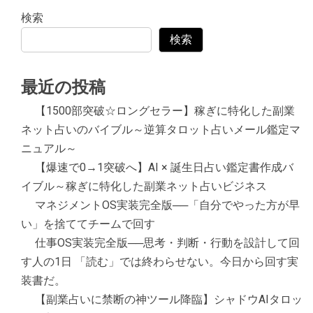
検索
検索
最近の投稿
【1500部突破☆ロングセラー】稼ぎに特化した副業
ネット占いのバイブル～逆算タロット占いメール鑑定マ
ニュアル～
【爆速で0→1突破へ】AI × 誕生日占い鑑定書作成バ
イブル～稼ぎに特化した副業ネット占いビジネス
マネジメントOS実装完全版──「自分でやった方が早
い」を捨ててチームで回す
仕事OS実装完全版──思考・判断・行動を設計して回
す人の1日 「読む」では終わらせない。今日から回す実
装書だ。
【副業占いに禁断の神ツール降臨】シャドウAIタロッ