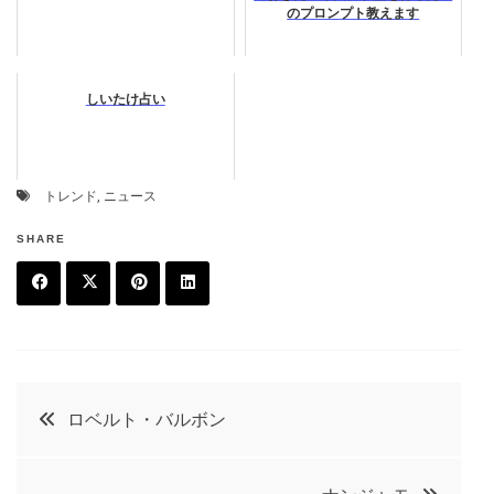
のプロンプト教えます
しいたけ占い
トレンド
,
ニュース
SHARE
F
T
P
L
a
w
in
in
c
it
t
k
投
ロベルト・バルボン
e
t
e
e
稿
b
e
r
d