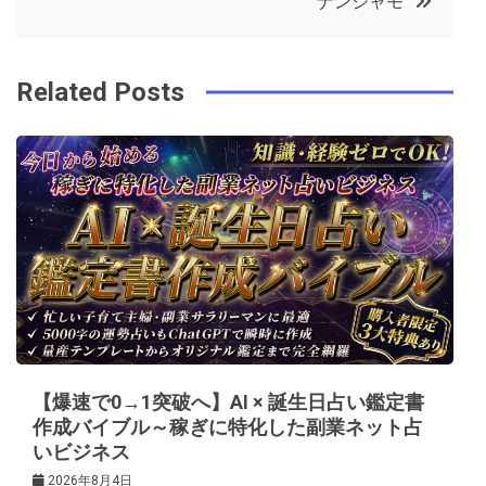
ナンジャモ
o
r
e
in
ナ
o
s
ビ
k
t
Related Posts
ゲ
ー
シ
ョ
ン
【爆速で0→1突破へ】AI × 誕生日占い鑑定書
作成バイブル～稼ぎに特化した副業ネット占
いビジネス
2026年8月4日