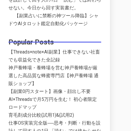
せない。今日から回す実装書だ。
【副業占いに禁断の神ツール降臨】シャ
ドウAIタロット鑑定自動化パッケージ
Popular Posts
【Threads×note×AI副業】仕事できない社畜
でも収益化できた全記録
神戸養蜂場・養蜂場を営む神戸養蜂場が厳
選した高品質な蜂蜜専門店【神戸養蜂場 通
販ショップ】
【副業0円スタート】画像・顔出し不要
AI×Threadsで月5万円を生む！ 初心者限定
ロードマップ
育毛剤成分比較(試用1)&(試用2)
仕事OS実装完全版──思考・判断・行動を設
計して回す人の1日 「読む」では終わらせな