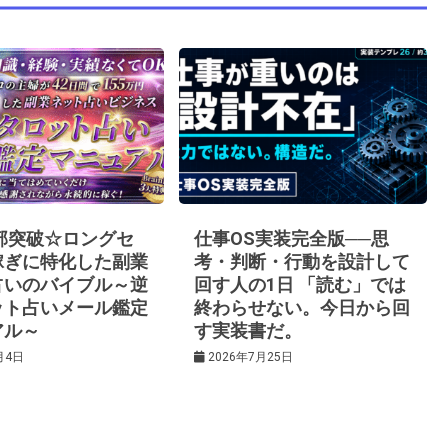
0部突破☆ロングセ
仕事OS実装完全版──思
稼ぎに特化した副業
考・判断・行動を設計して
占いのバイブル～逆
回す人の1日 「読む」では
ット占いメール鑑定
終わらせない。今日から回
アル～
す実装書だ。
月4日
2026年7月25日