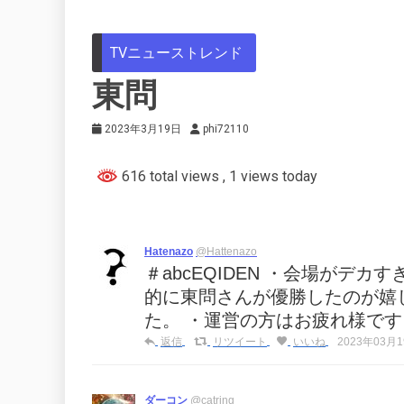
TVニューストレンド
東問
2023年3月19日
phi72110
616 total views
, 1 views today
Hatenazo
@Hattenazo
＃abcEQIDEN ・会場がデ
的に東問さんが優勝したのが嬉
た。 ・運営の方はお疲れ様です。
返信
リツイート
いいね
2023年03月19
ダーコン
@catring