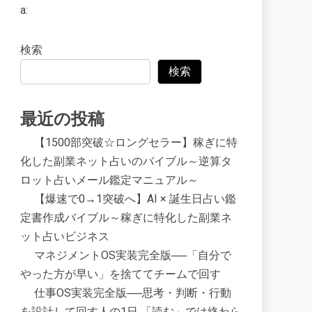
a:
検索
検索
最近の投稿
【1500部突破☆ロングセラー】稼ぎに特
化した副業ネット占いのバイブル～逆算タ
ロット占いメール鑑定マニュアル～
【爆速で0→1突破へ】AI × 誕生日占い鑑
定書作成バイブル～稼ぎに特化した副業ネ
ット占いビジネス
マネジメントOS実装完全版──「自分で
やった方が早い」を捨ててチームで回す
仕事OS実装完全版──思考・判断・行動
を設計して回す人の1日 「読む」では終わら