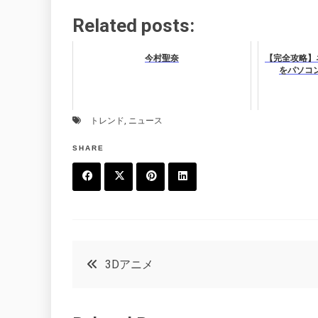
Related posts:
今村聖奈
【完全攻略】
をパソコ
トレンド
,
ニュース
SHARE
F
T
P
L
a
w
in
in
c
it
t
k
投
3Dアニメ
e
t
e
e
稿
b
e
r
d