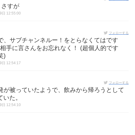
 さすが
日 12:55:00
フォローする
で、サブチャンネルー！をとらなくてはです
! お相手に言さんをお忘れなく！ (超個人的です
)
日 12:54:17
フォローする
発が被っていたようで、飲みから帰ろうとして
していた。
日 12:54:10