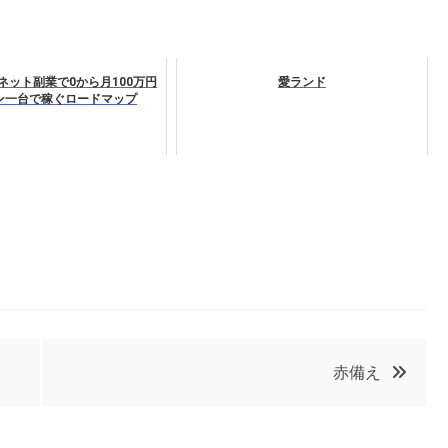
ネット副業で0から月100万円
愛ランド
ン一台で稼ぐロードマップ
赤備え