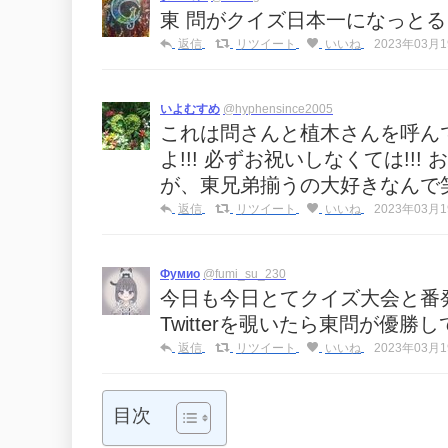
東 問がクイズ日本一になっとる
返信
リツイート
いいね
2023年03月19
いよむすめ
@hyphensince2005
これは問さんと植木さんを呼ん
よ!!! 必ずお祝いしなくては!!
が、東兄弟揃うの大好きなんで笑
返信
リツイート
いいね
2023年03月19
Фумио
@fumi_su_230
今日も今日とてクイズ大会と番
Twitterを覗いたら東問が優勝
返信
リツイート
いいね
2023年03月19
目次