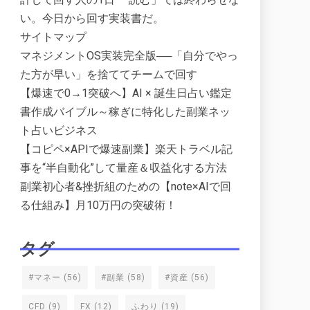
い。今日から回す実装書だ。
サイトマップ
マネジメントOS実装完全版──「自分でやっ
た方が早い」を捨ててチームで回す
【爆速で0→1突破へ】AI × 誕生日占い鑑定
書作成バイブル～稼ぎに特化した副業ネッ
ト占いビジネス
【コピペ×APIで爆速副業】楽天トラベル記
事を“半自動化”して量産＆収益化する方法
副業初心者&挫折組のための【note×AIで回
る仕組み】月10万円の突破術！
タグ
#マネー
(56)
#副業
(58)
#資産
(56)
CFD
(9)
FX
(12)
ふわり
(19)