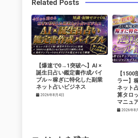
Related Posts
o
r
e
in
ナ
o
s
ビ
k
t
ゲ
ー
【爆速で0→1突破へ】AI ×
シ
誕生日占い鑑定書作成バイ
【150
ブル～稼ぎに特化した副業
ラー】
ネット占いビジネス
ネット
ョ
算タロ
2026年8月4日
マニュ
ン
2026年8