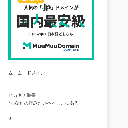
ムームードメイン
ピカキチ叢書
*あなたの読みたい本がここにある！
g: