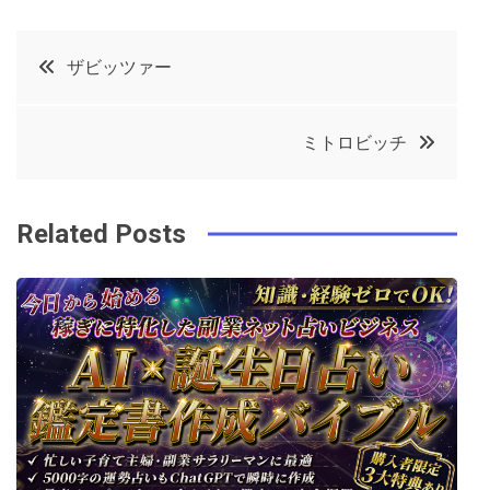
a
w
in
in
c
it
t
k
投
ザビッツァー
e
t
e
e
稿
b
e
r
d
ミトロビッチ
o
r
e
in
ナ
o
s
ビ
k
t
Related Posts
ゲ
ー
シ
ョ