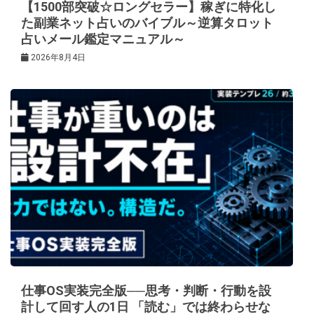
【1500部突破☆ロングセラー】稼ぎに特化し
た副業ネット占いのバイブル～逆算タロット
占いメール鑑定マニュアル～
2026年8月4日
仕事OS実装完全版──思考・判断・行動を設
計して回す人の1日 「読む」では終わらせな