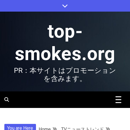
Skip
to
content
top-
smokes.org
PR：本サイトはプロモーション
を含みます。
You are Here
Home
TVニューストレンド