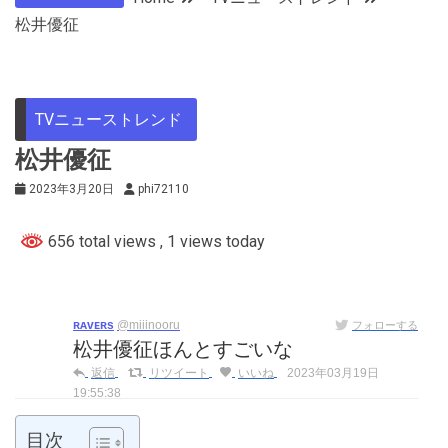
松井優征
TVニューストレンド
松井優征
2023年3月20日
phi72110
656 total views
, 1 views today
ʀᴀᴠᴇʀs
@miiinooru
フォローする
松井優征ほんとすごいな
返信
リツイート
いいね
2023年03月19日
19:55:38
目次