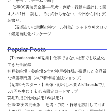
い」を捨ててチームで回す
仕事OS実装完全版──思考・判断・行動を設計して回
す人の1日 「読む」では終わらせない。今日から回す実
装書だ。
【副業占いに禁断の神ツール降臨】シャドウAIタロッ
ト鑑定自動化パッケージ
Popular Posts
【Threads×note×AI副業】仕事できない社畜でも収益化
できた全記録
神戸養蜂場・養蜂場を営む神戸養蜂場が厳選した高品質
な蜂蜜専門店【神戸養蜂場 通販ショップ】
【副業0円スタート】画像・顔出し不要 AI×Threadsで月
5万円を生む！ 初心者限定ロードマップ
育毛剤成分比較(試用1)&(試用2)
仕事OS実装完全版──思考・判断・行動を設計して回す