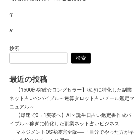
g:
a:
検索
検索
最近の投稿
【1500部突破☆ロングセラー】稼ぎに特化した副業
ネット占いのバイブル～逆算タロット占いメール鑑定マ
ニュアル～
【爆速で0→1突破へ】AI × 誕生日占い鑑定書作成バ
イブル～稼ぎに特化した副業ネット占いビジネス
マネジメントOS実装完全版──「自分でやった方が早