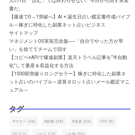
人の1日 「読む」では終わらせない。今日から回す実装
書だ。
【爆速で0→1突破へ】AI × 誕生日占い鑑定書作成バイブ
ル～稼ぎに特化した副業ネット占いビジネス
サイトマップ
マネジメントOS実装完全版──「自分でやった方が早
い」を捨ててチームで回す
【コピペ×APIで爆速副業】楽天トラベル記事を“半自動
化”して量産＆収益化する方法
【1500部突破☆ロングセラー】稼ぎに特化した副業ネ
ット占いのバイブル～逆算タロット占いメール鑑定マニ
ュアル～
タグ
#マネー
(56)
#副業
(58)
#資産
(56)
CFD
(9)
FX
(12)
ふわり
(19)
ふわ姫
(55)