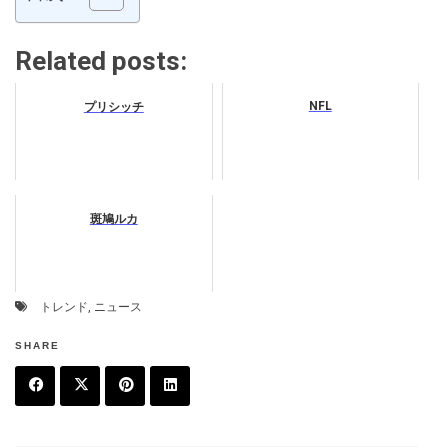
Related posts:
NFL
プリシッチ
斑鳩ルカ
トレンド
,
ニュース
SHARE
F
T
P
L